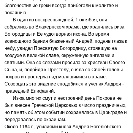
благочестивые греки всегда прибегали к молитве и
покаянию.
В один из воскресных дней, 1 октября, они
собрались во Влахернском храме, где хранились риза
Богородицы и Ее чудотворная икона. Во время
всенощного бдения блаженный Андрей, подняв глаза к
небу, увидел Пресвятую Богородицу, стоявшую на
воздухе в великой славе, окруженную ангелами и
святыми. Она со слезами просила за христиан Своего
Сына, и, подойдя к Престолу, сняла со Своей головы
покров и простерла над молящимися в храме.
Созерцать это видение сподобился и ученик Андрея -
праведный Епифаний.
Из-за многих смут и нестроений день Покрова не
был внесен Греческой Церковью в число праздничных,
но память об этом событии сохранялась в Царьграде и
передавалась по окраинам.
Около 1164 г., усилиями князя Андрея Боголюбского