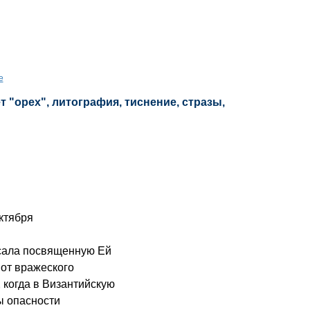
е
 "орех", литография, тиснение, стразы,
октября
ала посвященную Ей
от вражеского
, когда в Византийскую
ы опасности