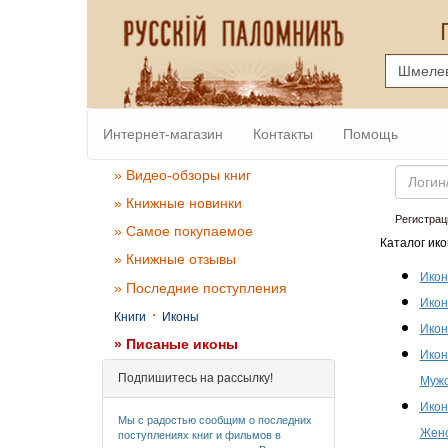
Интернет-магазин
Контакты
Помощь
Email
» Видео-обзоры книг
» Книжные новинки
Регистрац
» Самое покупаемое
Каталог ико
» Книжные отзывы
Икон
» Последние поступления
Икон
·
Книги
Иконы
Икон
» Писаные иконы
Икон
Подпишитесь на рассылку!
Мужс
Икон
Мы с радостью сообщим о последних
Женс
поступлениях книг и фильмов в