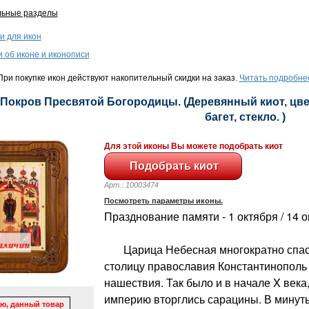
льные разделы
и для икон
и об иконе и иконописи
ри покупке икон действуют накопительный скидки на заказ.
Читать подробне
 Покров Пресвятой Богородицы. (Деревянный киот, цвет
багет, стекло. )
Для этой иконы Вы можете подобрать киот
Арт.: 10003474
Посмотреть параметры иконы.
Празднование памяти - 1 октября / 14 
Царица Небесная многократно спас
столицу православия Константинополь 
нашествия. Так было и в начале X века
империю вторглись сарацины. В минут
ю, данный товар