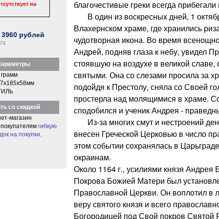
благочестивые греки всегда прибегали 
тсутствует на
В один из воскресных дней, 1 октябр
Влахернском храме, где хранились риз
:
3960
рублей
чудотворная икона. Во время всенощн
74
Андрей, подняв глаза к небу, увидел П
стоявшую на воздухе в великой славе,
араметры
святыми. Она со слезами просила за хр
 грамм
7x185x58мм
подойдя к Престолу, сняла со Своей го
ТИЛЬ
простерла над молящимися в храме. С
ть со скидкой
сподобился и ученик Андрея - правед
ет-магазин
Из-за многих смут и нестроений ден
 покупателям
гибкую
внесен Греческой Церковью в число пр
док на покупки
.
этом событии сохранялась в Царьграде
окраинам.
Около 1164 г., усилиями князя Андрея 
Покрова Божией Матери был установле
Православной Церкви. Он воплотил в 
веру святого князя и всего православн
Богородицей под Свой покров Святой 