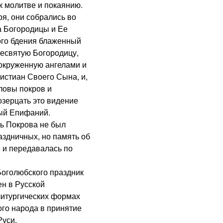
к молитве и покаянию.
я, они собрались во
а Богородицы и Ее
ого бдения блаженный
ресвятую Богородицу,
 окруженную ангелами и
истиан Своего Сына, и,
ловы покров и
озерцать это видение
ный Епифаний.
ь Покрова не был
аздничных, но память об
 и передавалась по
Боголюбского праздник
н в Русской
литургических формах
ого народа в принятие
Руси.