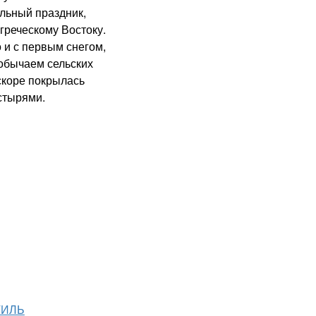
ьный праздник,
греческому Востоку.
 и с первым снегом,
обычаем сельских
скоре покрылась
стырями.
ТИЛЬ