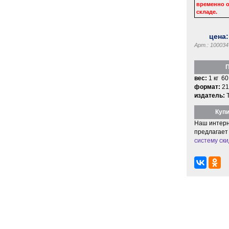
временно о
складе.
цена
Арт.: 100034
П
вес:
1 кг 60
формат:
21
издатель:
Купи
Наш интерн
предлагает
систему ски