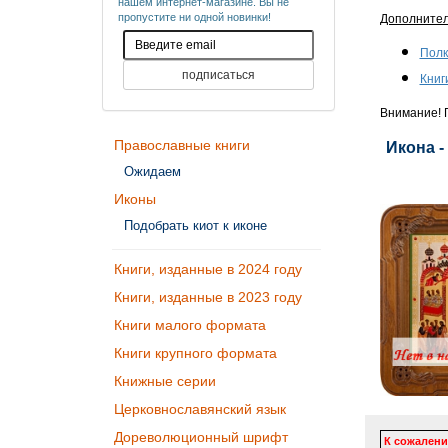
нашем интернет-магазине. Вы не
пропустите ни одной новинки!
Дополните
Полк
Книг
Внимание! П
Православные книги
Икона -
Ожидаем
Иконы
Подобрать киот к иконе
Книги, изданные в 2024 году
Книги, изданные в 2023 году
Книги малого формата
Книги крупного формата
Книжные серии
Церковнославянский язык
Дореволюционный шрифт
К сожалени