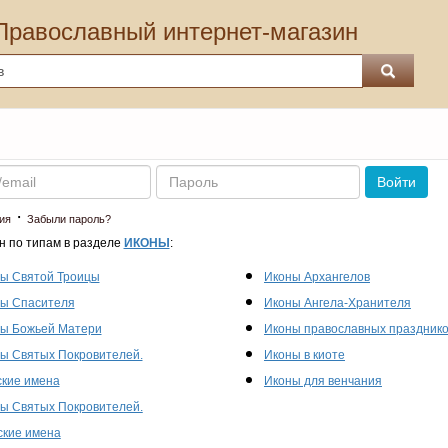
Православный интернет-магазин
Пароль
Войти
·
ия
Забыли пароль?
н по типам в разделе
ИКОНЫ
:
ы Святой Троицы
Иконы Архангелов
ы Спасителя
Иконы Ангела-Хранителя
ы Божьей Матери
Иконы православных праздник
ы Святых Покровителей.
Иконы в киоте
кие имена
Иконы для венчания
ы Святых Покровителей.
кие имена