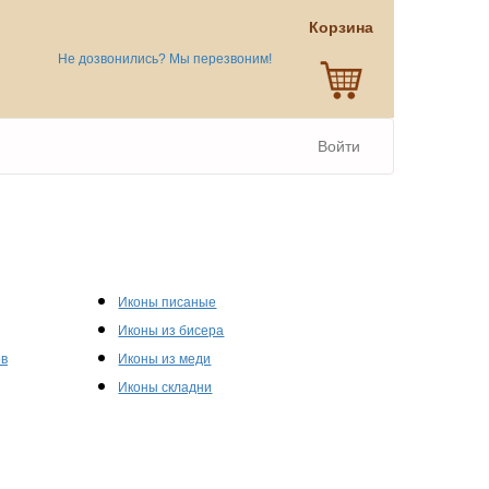
Корзина
Не дозвонились? Мы перезвоним!
Войти
Иконы писаные
Иконы из бисера
ов
Иконы из меди
Иконы складни