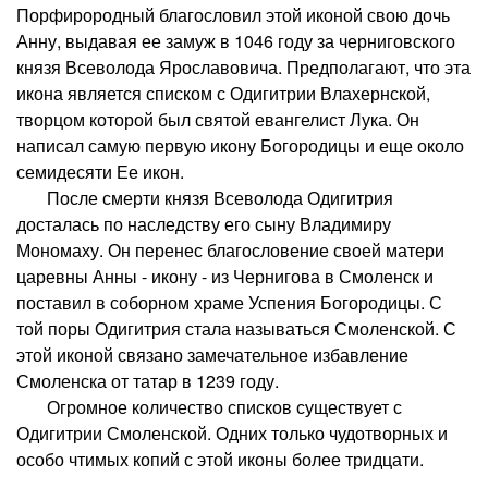
Порфирородный благословил этой иконой свою дочь
Анну, выдавая ее замуж в 1046 году за черниговского
князя Всеволода Ярославовича. Предполагают, что эта
икона является списком с Одигитрии Влахернской,
творцом которой был святой евангелист Лука. Он
написал самую первую икону Богородицы и еще около
семидесяти Ее икон.
После смерти князя Всеволода Одигитрия
досталась по наследству его сыну Владимиру
Мономаху. Он перенес благословение своей матери
царевны Анны - икону - из Чернигова в Смоленск и
поставил в соборном храме Успения Богородицы. С
той поры Одигитрия стала называться Смоленской. С
этой иконой связано замечательное избавление
Смоленска от татар в 1239 году.
Огромное количество списков существует с
Одигитрии Смоленской. Одних только чудотворных и
особо чтимых копий с этой иконы более тридцати.