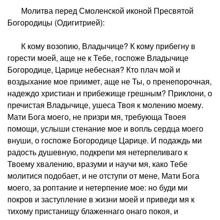
Молитва перед Смоленской иконой Пресвятой
Богородицы (Одигитрией):
К кому возопию, Владычице? К кому прибегну в
горести моей, аще не к Тебе, госпоже Владычице
Богородице, Царице небесная? Кто плач мой и
воздыхание мое приимет, аще не Ты, о пренепорочная,
надеждо христиан и прибежище грешным? Приклони, о
пречистая Владычице, ушеса Твоя к молению моему.
Мати Бога моего, не призри мя, требующа Твоея
помощи, услыши стенание мое и вопль сердца моего
внуши, о госпоже Богородице Царице. И подаждь ми
радость душевную, подкрепи мя нетерпеливаго к
Твоему хвалению, вразуми и научи мя, како Тебе
молитися подобает, и не отступи от мене, Мати Бога
моего, за роптание и нетерпение мое: но буди ми
покров и заступление в жизни моей и приведи мя к
тихому пристанищу блаженнаго онаго покоя, и