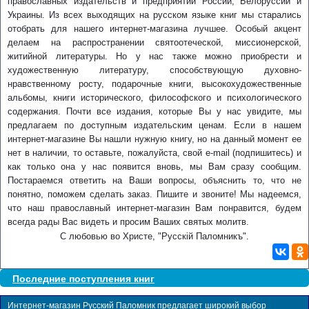
православных издательств и предприятий России, Белоруссии и
Украины. Из всех выходящих на русском языке книг мы старались
отобрать для нашего интернет-магазина лучшее. Особый акцент
делаем на распространении святоотеческой, миссионерской,
житийной литературы. Но у нас также можно приобрести и
художественную литературу, способствующую духовно-
нравственному росту, подарочные книги, высокохудожественные
альбомы, книги исторического, философского и психологического
содержания. Почти все издания, которые Вы у нас увидите, мы
предлагаем по доступным издательским ценам. Если в нашем
интернет-магазине Вы нашли нужную книгу, но на данный момент ее
нет в наличии, то оставьте, пожалуйста, свой e-mail (подпишитесь) и
как только она у нас появится вновь, мы Вам сразу сообщим.
Постараемся ответить на Ваши вопросы, объяснить то, что не
понятно, поможем сделать заказ. Пишите и звоните! Мы надеемся,
что наш православный интернет-магазин Вам понравится, будем
всегда рады Вас видеть и просим Ваших святых молитв.
С любовью во Христе, "Русскiй Паломникъ".
Последние поступления книг
Интернет-магазин Русский Паломник предлагает широкий выбор