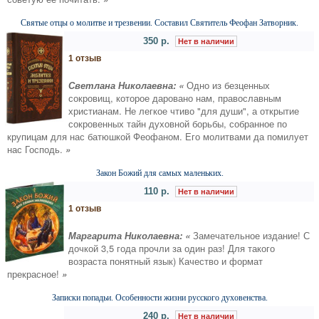
Святые отцы о молитве и трезвении. Составил Святитель Феофан Затворник.
350 р.
Нет в наличии
1 отзыв
Светлана Николаевна: «
Одно из безценных
сокровищ, которое даровано нам, православным
христианам. Не легкое чтиво "для души", а открытие
сокровенных тайн духовной борьбы, собранное по
крупицам для нас батюшкой Феофаном. Его молитвами да помилует
нас Господь.
»
Закон Божий для самых маленьких.
110 р.
Нет в наличии
1 отзыв
Маргарита Николаевна: «
Замечательное издание! С
дочкой 3,5 года прочли за один раз! Для такого
возраста понятный язык) Качество и формат
прекрасное!
»
Записки попадьи. Особенности жизни русского духовенства.
240 р.
Нет в наличии