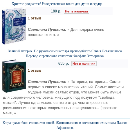
Христос рождается! Рождественская книга для души и сердца.
180 р.
Нет в наличии
1 отзыв
Светлана Пушкина: «
Для подарка очень
неплохая книга.
»
Великий патерик. По рукописи монастыря преподобного Саввы Освященного.
Перевод с греческого святителя Феофана Затворника.
655 р.
Нет в наличии
1 отзыв
Светлана Пушкина: «
Патерики, патерики... Самые
первые в списке монашеских чтений. Самые чистые и
мудрые мысли святых отцов, что может быть лучше
для современного человека, живущего под лозунгом "свобода
мысли". Лучше одна мысль святого отца, чем откровенные
размышления некоторых современных священников... (простите
меня,
»
Когда чужая боль становится своей. Жизнеописание и наставления схимонаха Паисия
Афонского.