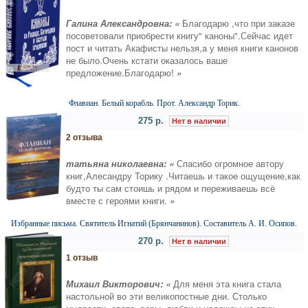
Галина Александровна: «
Благодарю ,что при заказе
посоветовали приобрести книгу" каноны".Сейчас идет
пост и читать Акафисты нельзя,а у меня книги канонов
не было.Очень кстати оказалось ваше
предложение.Благодарю!
»
Флавиан. Белый корабль. Прот. Александр Торик.
275 р.
Нет в наличии
2 отзыва
татьяна николаевна: «
Спасибо огромное автору
книг,Алесандру Торику .Читаешь и такое ощущение,как
будто ты сам стоишь и рядом и переживаешь всё
вместе с героями книги.
»
Избранные письма. Святитель Игнатий (Брянчанинов). Составитель А. И. Осипов.
270 р.
Нет в наличии
1 отзыв
Михаил Викторович: «
Для меня эта книга стала
настольной во эти великопостные дни. Столько