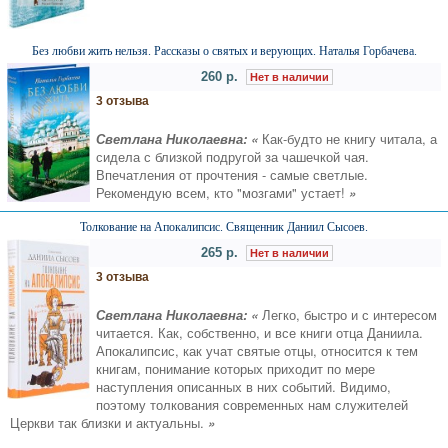
Без любви жить нельзя. Рассказы о святых и верующих. Наталья Горбачева.
260 р.
Нет в наличии
3 отзыва
Светлана Николаевна: «
Как-будто не книгу читала, а
сидела с близкой подругой за чашечкой чая.
Впечатления от прочтения - самые светлые.
Рекомендую всем, кто "мозгами" устает!
»
Толкование на Апокалипсис. Священник Даниил Сысоев.
265 р.
Нет в наличии
3 отзыва
Светлана Николаевна: «
Легко, быстро и с интересом
читается. Как, собственно, и все книги отца Даниила.
Апокалипсис, как учат святые отцы, относится к тем
книгам, понимание которых приходит по мере
наступления описанных в них событий. Видимо,
поэтому толкования современных нам служителей
Церкви так близки и актуальны.
»