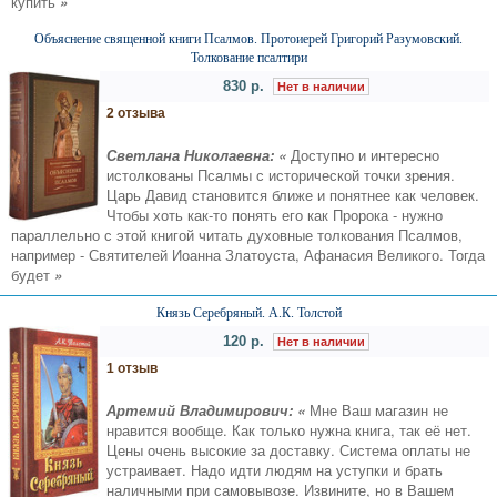
купить
»
Объяснение священной книги Псалмов. Протоиерей Григорий Разумовский.
Толкование псалтири
830 р.
Нет в наличии
2 отзыва
Светлана Николаевна: «
Доступно и интересно
истолкованы Псалмы с исторической точки зрения.
Царь Давид становится ближе и понятнее как человек.
Чтобы хоть как-то понять его как Пророка - нужно
параллельно с этой книгой читать духовные толкования Псалмов,
например - Святителей Иоанна Златоуста, Афанасия Великого. Тогда
будет
»
Князь Серебряный. А.К. Толстой
120 р.
Нет в наличии
1 отзыв
Артемий Владимирович: «
Мне Ваш магазин не
нравится вообще. Как только нужна книга, так её нет.
Цены очень высокие за доставку. Система оплаты не
устраивает. Надо идти людям на уступки и брать
наличными при самовывозе. Извините, но в Вашем