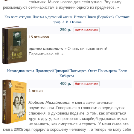
событиях. Много нового для себя узнал. Эту книгу
рекомендуют семинаристам в изучении одного из предметов.
»
Как жить сегодня. Письма о духовной жизни. Игумен Никон (Воробьев). Составил
проф. А.И. Осипов
290 р.
Нет в наличии
15 отзывов
артем иванович: «
Очень сильная книга!
Перечитываю её.
»
Исповедник веры. Протоиерей Григорий Пономарев. Ольга Пономарева, Елена
Кибирева.
400 р.
Нет в наличии
1 отзыв
Любовь Михайловна: «
книга замечательная,
поучительная .Говориться о главном: о вере,о путях
спасения, о духовном подвиге ,о том, как относиться
друг к другу, как претерпеть скорби,беды,напасти,как
не унывать, как смиряться и терпеть. У меня была эта
книга 2003года подарила хорошему человеку ., а теперь не могу себе