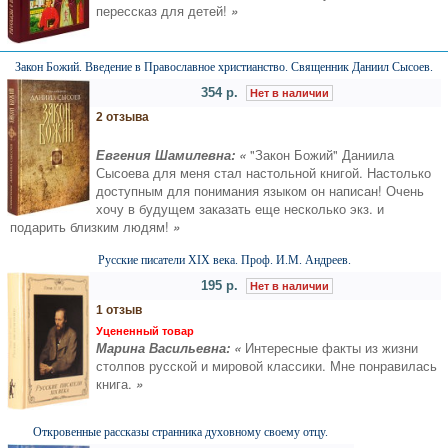
перессказ для детей!
»
Закон Божий. Введение в Православное христианство. Священник Даниил Сысоев.
354 р.
Нет в наличии
2 отзыва
Евгения Шамилевна: «
"Закон Божий" Даниила
Сысоева для меня стал настольной книгой. Настолько
доступным для понимания языком он написан! Очень
хочу в будущем заказать еще несколько экз. и
подарить близким людям!
»
Русские писатели ХIХ века. Проф. И.М. Андреев.
195 р.
Нет в наличии
1 отзыв
Уцененный товар
Марина Васильевна: «
Интересные факты из жизни
столпов русской и мировой классики. Мне понравилась
книга.
»
Откровенные рассказы странника духовному своему отцу.