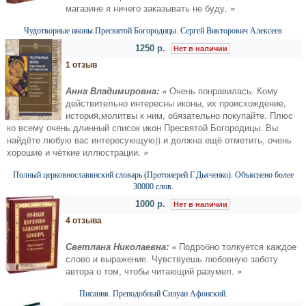
магазине я ничего заказывать не буду.
»
Чудотворные иконы Пресвятой Богородицы. Сергей Викторович Алексеев
1250 р.
Нет в наличии
1 отзыв
Анна Владимировна: «
Очень понравилась. Кому
действительно интересны иконы, их происхождение,
история,молитвы к ним, обязательно покупайте. Плюс
ко всему очень длинный список икон Пресвятой Богородицы. Вы
найдёте любую вас интересующую)) и должна ещё отметить, очень
хорошие и чёткие иллюстрации.
»
Полный церковнославянский словарь (Протоиерей Г.Дьяченко). Объяснено более
30000 слов.
1000 р.
Нет в наличии
4 отзыва
Светлана Николаевна: «
Подробно толкуется каждое
слово и выражение. Чувствуешь любовную заботу
автора о том, чтобы читающий разумел.
»
Писания. Преподобный Силуан Афонский.