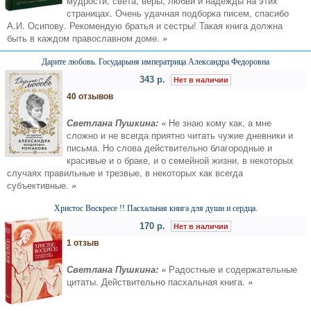
мудрости, света, веры, любви и надежды на этих
страницах. Очень удачная подборка писем, спасибо
А.И. Осипову. Рекомендую братья и сестры! Такая книга должна
быть в каждом православном доме.
»
Дарите любовь. Государыня императрица Александра Федоровна
343 р.
Нет в наличии
40 отзывов
Светлана Пушкина: «
Не знаю кому как, а мне
сложно и не всегда приятно читать чужие дневники и
письма. Но слова действительно благородные и
красивые и о браке, и о семейной жизни, в некоторых
случаях правильные и трезвые, в некоторых как всегда
субъективные.
»
Христос Воскресе !! Пасхальная книга для души и сердца.
170 р.
Нет в наличии
1 отзыв
Светлана Пушкина: «
Радостные и содержательные
цитаты. Действительно пасхальная книга.
»