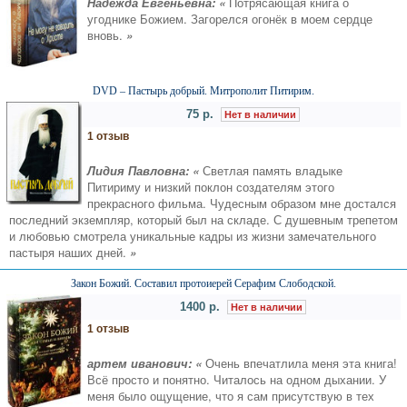
Надежда Евгеньевна: «
Потрясающая книга о
угоднике Божием. Загорелся огонёк в моем сердце
вновь.
»
DVD – Пастырь добрый. Митрополит Питирим.
75 р.
Нет в наличии
1 отзыв
Лидия Павловна: «
Светлая память владыке
Питириму и низкий поклон создателям этого
прекрасного фильма. Чудесным образом мне достался
последний экземпляр, который был на складе. С душевным трепетом
и любовью смотрела уникальные кадры из жизни замечательного
пастыря наших дней.
»
Закон Божий. Составил протоиерей Серафим Слободской.
1400 р.
Нет в наличии
1 отзыв
артем иванович: «
Очень впечатлила меня эта книга!
Всё просто и понятно. Читалось на одном дыхании. У
меня было ощущение, что я сам присутствую в тех