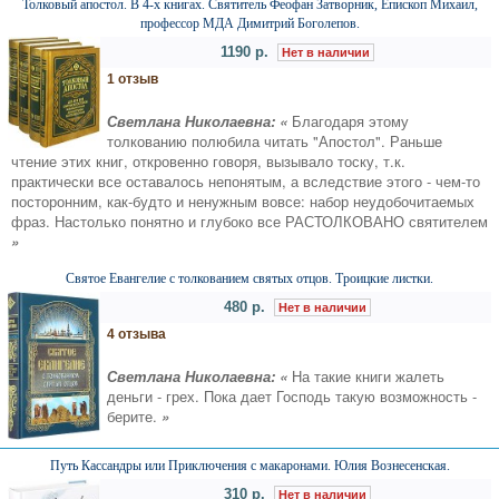
Толковый апостол. В 4-х книгах. Святитель Феофан Затворник, Епископ Михаил,
профессор МДА Димитрий Боголепов.
1190 р.
Нет в наличии
1 отзыв
Светлана Николаевна: «
Благодаря этому
толкованию полюбила читать "Апостол". Раньше
чтение этих книг, откровенно говоря, вызывало тоску, т.к.
практически все оставалось непонятым, а вследствие этого - чем-то
посторонним, как-будто и ненужным вовсе: набор неудобочитаемых
фраз. Настолько понятно и глубоко все РАСТОЛКОВАНО святителем
»
Святое Евангелие с толкованием святых отцов. Троицкие листки.
480 р.
Нет в наличии
4 отзыва
Светлана Николаевна: «
На такие книги жалеть
деньги - грех. Пока дает Господь такую возможность -
берите.
»
Путь Кассандры или Приключения с макаронами. Юлия Вознесенская.
310 р.
Нет в наличии