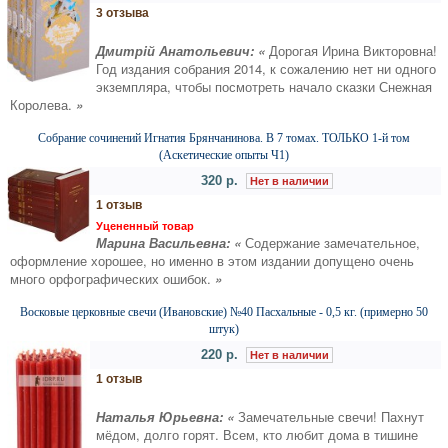
3 отзыва
Дмитрiй Анатольевич: «
Дорогая Ирина Викторовна!
Год издания собрания 2014, к сожалению нет ни одного
экземпляра, чтобы посмотреть начало сказки Снежная
Королева.
»
Собрание сочинений Игнатия Брянчанинова. В 7 томах. ТОЛЬКО 1-й том
(Аскетические опыты Ч1)
320 р.
Нет в наличии
1 отзыв
Уцененный товар
Марина Васильевна: «
Содержание замечательное,
оформление хорошее, но именно в этом издании допущено очень
много орфографических ошибок.
»
Восковые церковные свечи (Ивановские) №40 Пасхальные - 0,5 кг. (примерно 50
штук)
220 р.
Нет в наличии
1 отзыв
Наталья Юрьевна: «
Замечательные свечи! Пахнут
мёдом, долго горят. Всем, кто любит дома в тишине