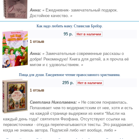
Анна: «
Ежедневник- замечательный подарок.
Достойное качество.
»
Как надо любить маму. Станислав Брейэр.
95 р.
Нет в наличии
1 отзыв
Анна: «
Замечательные современные рассказы о
добре! Рекомендую! Книга для детей, а я прочла её
мигом и с удовольствием.
»
Пища для души. Ежедневное чтение православного христианина.
295 р.
Нет в наличии
1 отзыв
Светлана Николаевна: «
Не совсем понравилась.
Попахивает чем-то модернистским от нее, хотя и есть
на каждой странице выдержки из книги "Мысли на
каждый день года" святителя Феофана. Отсутствуют ссылки на
первоисточники - откуда перепечатываются тексты. Это раздражает,
когда не знаешь автора. Подписей либо нет вообще, либо
»