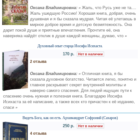
Оксана Владимировна: «
Жаль, что Русь уже не та....
Жаль ушедшую Россию! Хорошая книга, добрая, очень
душевная и я бы сказала мудрая. Читая её улетаешь в
мирное доброе время и детскую безмятежность. Она
дарит покой душе и приятные впечатления. Прочтите её, она
наверняка найдёт отклик в душе каждой женщины, думаю, что
»
Духовный опыт старца Иосифа Исихаста.
170 р.
Нет в наличии
2 отзыва
Оксана Владимировна: «
Отличная книга, я бы
сказала духовное богатство. Читается легко, понятно и
главное раскрывает секрет внутренней молитвы и
наверно самого спасения. Для людей ищущих пути к
спасению очень нужная и полезная книга. Благодарю Иосифа
Исихаста за её написание, а также всех кто причастен к её изданию,
спаси
»
Видеть Бога, как он есть. Архимандрит Софроний (Сахаров)
250 р.
Нет в наличии
4 отзыва