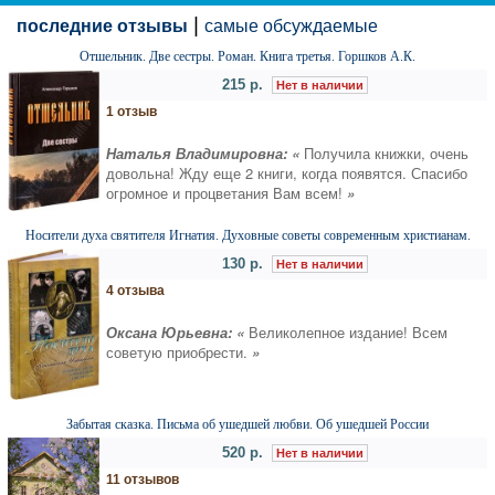
|
последние отзывы
самые обсуждаемые
Отшельник. Две сестры. Роман. Книга третья. Горшков А.К.
215 р.
Нет в наличии
1 отзыв
Наталья Владимировна: «
Получила книжки, очень
довольна! Жду еще 2 книги, когда появятся. Спасибо
огромное и процветания Вам всем!
»
Носители духа святителя Игнатия. Духовные советы современным христианам.
130 р.
Нет в наличии
4 отзыва
Оксана Юрьевна: «
Великолепное издание! Всем
советую приобрести.
»
Забытая сказка. Письма об ушедшей любви. Об ушедшей России
520 р.
Нет в наличии
11 отзывов