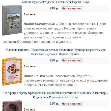
Записки игумена Феодосия. Составитель Сергей Нилус.
210 р.
Нет в наличии
1 отзыв
Лилия Николаевна: «
Очень интересная книга. Ценна
и как исторический труд о России. При чтении и
удивляет, и учит, и ... остается в памяти. Интересна
для взрослых и для детей школьного
возраста.Качественное и красивое издание.
»
Я люблю готовить. Православная детская библиотека. Кулинарные рецепты для
мальчиков и девочек. Марина Трухина.
220 р.
Нет в наличии
1 отзыв
Анна: «
Книга очень понравилась. Родители,
помните,что молодого повара нужно ещё и поддержать
в первых его кулинарных опытах.
»
От сердца к сердцу Православный ежедневник с цитатами из дневника Александры
Феодоровны Романовой на 2018 год.
160 р.
Нет в наличии
1 отзыв