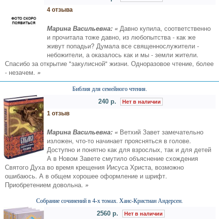
4 отзыва
Марина Васильевна: «
Давно купила, соответственно
и прочитала тоже давно, из любопытства - как же
живут попадьи? Думала все священнослужители -
небожители, а оказалось как и мы - земли жители.
Спасибо за открытие "закулисной" жизни. Одноразовое чтение, более
- незачем.
»
Библия для семейного чтения.
240 р.
Нет в наличии
1 отзыв
Марина Васильевна: «
Ветхий Завет замечательно
изложен, что-то начинает проясняться в голове.
Доступно и понятно как для взрослых, так и для детей
А в Новом Завете смутило объяснение схождения
Святого Духа во время крещения Иисуса Христа, возможно
ошибаюсь. А в общем хорошее оформление и шрифт.
Приобретением довольна.
»
Собрание сочинений в 4-х томах. Ханс-Кристиан Андерсен.
2560 р.
Нет в наличии