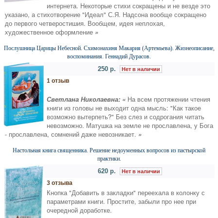
интернета. Некоторые стихи сокращены и не везде это
указано, а стихотворение "Идеал" С.Я. Надсона вообще сокращено
до первого четверостишия. Вообщем, идея неплохая,
художественное оформление
»
Послушница Царицы Небесной. Схимонахиня Макария (Артемьева). Жизнеописание,
воспоминания. Геннадий Дурасов.
250 р.
Нет в наличии
1 отзыв
Светлана Николаевна: «
На всем протяжении чтения
книги из головы не выходит одна мысль: "Как такое
возможно вытерпеть?" Без слез и содрогания читать
невозможно. Матушка на земле не прославлена, у Бога
- прославлена, сомнений даже невозникает.
»
Настольная книга священника. Решение недоуменных вопросов из пастырской
практики.
620 р.
Нет в наличии
3 отзыва
Кнопка "Добавить в закладки" переехала в колонку с
параметрами книги. Простите, забыли про нее при
очередной доработке.