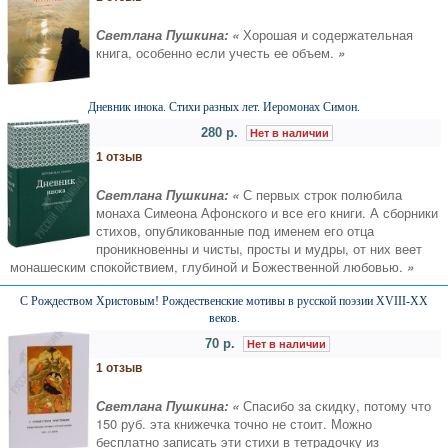
Светлана Пушкина: «
Хорошая и содержательная
книга, особенно если учесть ее объем.
»
Дневник инока. Стихи разных лет. Иеромонах Симон.
280 р.
Нет в наличии
1 отзыв
Светлана Пушкина: «
С первых строк полюбила
монаха Симеона Афонского и все его книги. А сборники
стихов, опубликованные под именем его отца
проникновенны и чисты, просты и мудры, от них веет
монашеским спокойствием, глубиной и Божественной любовью.
»
С Рождеством Христовым! Рождественские мотивы в русской поэзии XVIII-XX
веков.
70 р.
Нет в наличии
1 отзыв
Светлана Пушкина: «
Спасибо за скидку, потому что
150 руб. эта книжечка точно не стоит. Можно
бесплатно записать эти стихи в тетрадочку из