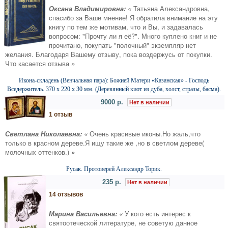
Оксана Владимировна: «
Татьяна Александровна,
спасибо за Ваше мнение! Я обратила внимание на эту
книгу по тем же мотивам, что и Вы, и задавалась
вопросом: "Прочту ли я её?". Много куплено книг и не
прочитано, покупать "полочный" экземпляр нет
желания. Благодаря Вашему отзыву, пока воздержусь от покупки.
Что касается отзыва
»
Икона-складень (Венчальная пара): Божией Матери «Казанская» - Господь
Вседержитель. 370 х 220 х 30 мм. (Деревянный киот из дуба, холст, стразы, басма).
9000 р.
Нет в наличии
1 отзыв
Светлана Николаевна: «
Очень красивые иконы.Но жаль,что
только в красном дереве.Я ищу такие же ,но в светлом дереве(
молочных оттенков.)
»
Русак. Протоиерей Александр Торик.
235 р.
Нет в наличии
14 отзывов
Марина Васильевна: «
У кого есть интерес к
святоотеческой литературе, не советую данное