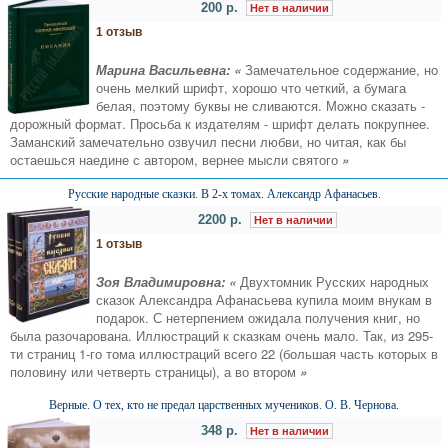
200 р.
Нет в наличии
1 отзыв
Марина Васильевна: «
Замечательное содержание, но
очень мелкий шрифт, хорошо что четкий, а бумага
белая, поэтому буквы не сливаются. Можно сказать -
дорожный формат. Просьба к издателям - шрифт делать покрупнее.
Заманский замечательно озвучил песни любви, но читая, как бы
остаешься наедине с автором, вернее мысли святого
»
Русские народные сказки. В 2-х томах. Александр Афанасьев.
2200 р.
Нет в наличии
1 отзыв
Зоя Владимировна: «
Двухтомник Русских народных
сказок Александра Афанасьева купила моим внукам в
подарок. С нетерпением ожидала получения книг, но
была разочарована. Иллюстраций к сказкам очень мало. Так, из 295-
ти страниц 1-го тома иллюстраций всего 22 (большая часть которых в
половину или четверть страницы), а во втором
»
Верные. О тех, кто не предал царственных мучеников. О. В. Чернова.
348 р.
Нет в наличии