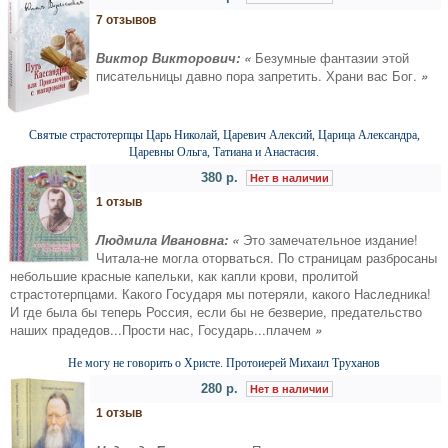
7 отзывов
Виктор Викторович: «
Безумные фантазии этой
писательницы давно пора запретить. Храни вас Бог.
»
Святые страстотерпцы Царь Николай, Царевич Алексий, Царица Александра,
Царевны Ольга, Татиана и Анастасия.
380 р.
Нет в наличии
1 отзыв
Людмила Ивановна: «
Это замечательное издание!
Читала-не могла оторваться. По страницам разбросаны
небольшие красные капельки, как капли крови, пролитой
страстотерпцами. Какого Государя мы потеряли, какого Наследника!
И где была бы теперь Россия, если бы не безверие, предательство
наших прадедов...Прости нас, Государь...плачем
»
Не могу не говорить о Хриcте. Протоиерей Михаил Труханов
280 р.
Нет в наличии
1 отзыв