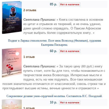
85 р.
Нет в наличии
2 отзыва
Светлана Пушкина: «
Книга составлена в основном
из цитат и отрывков из творений, и не очень удачно,
даже ценой сложно оправдать. О Паисии Афонском
лучше выбрать более содержательную книгу.
»
Подвиг и Лирика стихополотно. Поэт инок Всеволод (Филипьев), художник
Екатерина Пискарева.
60 р.
Нет в наличии
1 отзыв
Светлана Пушкина: «
За такую цену (60 руб.) книгу
купить стоит, хотя бы для того, чтобы познакомиться с
творчеством инока Всеволода. Интересные мысли и
подача, есть на чем подумать. Все-таки монашеская
поэзия значительно отличается от классической, сквозь строки так и
проглядывают высшие истины, вечные ценности и отражаются
»
Сокровенное делание умно-сердечной молитвы. Составитель Н.С. Посадский.
10 р.
Нет в наличии
1 отзыв