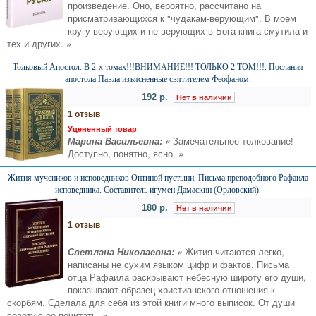
произведение. Оно, вероятно, рассчитано на
присматривающихся к "чудакам-верующим". В моем
кругу верующих и не верующих в Бога книга смутила и
тех и других.
»
Толковый Апостол. В 2-х томах!!!ВНИМАНИЕ!!! ТОЛЬКО 2 ТОМ!!!. Послания
апостола Павла изъясненные святителем Феофаном.
192 р.
Нет в наличии
1 отзыв
Уцененный товар
Марина Васильевна: «
Замечательное толкование!
Доступно, понятно, ясно.
»
Жития мучеников и исповедников Оптиной пустыни. Письма преподобного Рафаила
исповедника. Составитель игумен Дамаскин (Орловский).
180 р.
Нет в наличии
1 отзыв
Светлана Николаевна: «
Жития читаются легко,
написаны не сухим языком цифр и фактов. Письма
отца Рафаила раскрывают небесную широту его души,
показывают образец христианского отношения к
скорбям. Сделала для себя из этой книги много выписок. От души
советую ее почитать.
»