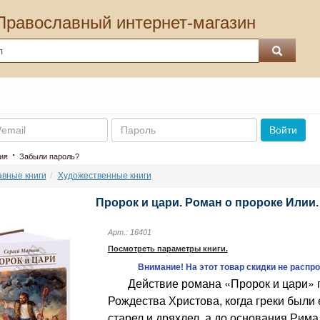
Православный интернет-магазин
Пароль
Войти
·
ия
Забыли пароль?
вные книги
Художественные книги
Пророк и цари. Роман о пророке Илии.
Арт.: 16401
Посмотреть параметры книги.
Внимание! На этот товар скидки не распр
Действие романа «Пророк и цари» пр
Рождества Христова, когда греки были
старел и дряхлел, а до основания Рима