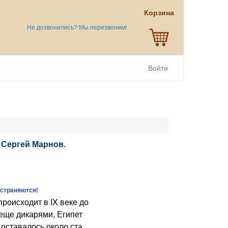
Корзина
Не дозвонились? Мы перезвоним!
Войти
 Сергей Марнов.
остраняются!
оисходит в IX веке до
 еще дикарями, Египет
 оставалось около ста