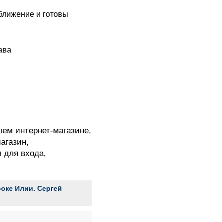
сближение и готовы
ава
шем интернет-магазине,
агазин,
я для входа,
оке Илии. Сергей