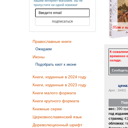
нашем интернет-магазине. Вы не
пропустите ни одной новинки!
Православные книги
Ожидаем
К сожалени
временно о
Иконы
складе.
Подобрать киот к иконе
Книги, изданные в 2024 году
Книги, изданные в 2023 году
цена
Арт.: 16401
Книги малого формата
Книги крупного формата
Пар
Книжные серии
вес:
390 гр
год издани
Церковнославянский язык
страниц:
41
обложка:
т
Дореволюционный шрифт