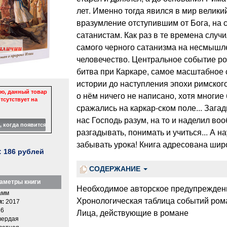
лет. Именно тогда явился в мир велик
вразумление отступившим от Бога, на 
сатанистам. Как раз в те времена слу
самого черного сатанизма на несмышл
человечество. Центральное событие р
битва при Каркаре, самое масштабное
истории до наступления эпохи римског
ю, данный товар
о нём ничего не написано, хотя многи
тсутствует на
сражались на каркар-ском поле... Загад
нас Господь разум, на то и наделил во
разгадывать, понимать и учиться... А 
забывать урока! Книга адресована широ
:
186
рублей
СОДЕРЖАНИЕ
аметры книги
Необходимое авторское предупрежден
амм
Хронологическая таблица событий ром
я:
2017
6
Лица, действующие в романе
вердая