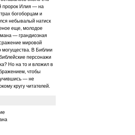
ий пророк Илия — на
страх богоборцам и
чился небывалый натиск
еное еще, молодое
омана — грандиозная
 сражение мировой
о могущества. В Библии
е библейские персонажи
ка? Но на то и вложил в
ображением, чтобы
научившись — не
кому кругу читателей.
ие
ана