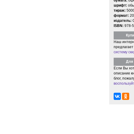
бумага:
офс
шрифт:
об
тираж:
500
формат:
20
издатель:
ISBN:
978-5
Купи
Наш интерн
предлагает
систему ски
Для 
Если Вы хо
описание кн
блог, пожал
воспользуй