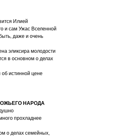
овится Илией
что и сам Ужас Вселенной
быть, даже и очень
цена эликсира молодости
тся в основном о делах
я об истинной цене
 БОЖЬЕГО НАРОДА
 душно
емного прохладнее
ом о делах семейных,