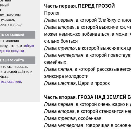
етная
Часть первая. ПЕРЕД ГРОЗОЙ
ычный
0
Пролог
8x134x20мм
Глава первая
, в которой Элийяху стан
Скрижаль
-9907708-6-7
Глава вторая
, в которой выясняется, 
может немножко побаиваться, а может 
ть со скидкой
сильно бояться
ет-магазин
 покупателям
гибкую
Глава третья
, в которой выясняется 
док на покупки
.
Глава четвертая
, в которой повествуе
Вашего сайта
семейных
тите скопировать
Глава пятая
, в которой рассказываетс
иги в свой сайт или
эликсира молодости
уйста,
тесь ссылкой
.
Глава шестая
. Цари и пророк
Часть вторая. ГРОЗА НАД ЗЕМЛЕЙ
Глава первая
, в которой очень жарко и
Глава вторая
, в которой становится н
Глава третья
, особенная
Глава четвертая
, говорящая в основн