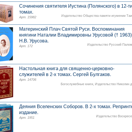
Сочинения святителя Иустина (Полянского) в 12-т
томах.
Издательство Общества памяти игумении Та
Арт. 15982
Материнский Плач Святой Руси. Воспоминания
княгини Наталии Владимировны Урусовой († 1963)
Н.В. Урусова.
Издательство Русский Пало
Арт. 172
Настольная книга для священно-церковно-
служителей в 2-х томах. Сергей Булгаков.
Арт. 14706
Богослужебные книги
,
Издательство Николин 
Деяния Вселенских Соборов. В 2-х томах. Репринт
издание.
Издательство Воскрес
Арт. 1951