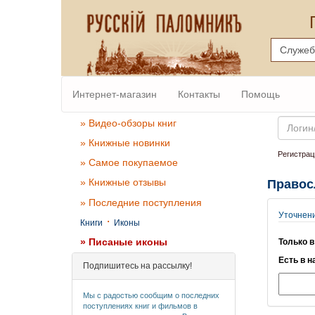
Интернет-магазин
Контакты
Помощь
Email
» Видео-обзоры книг
» Книжные новинки
Регистрац
» Самое покупаемое
» Книжные отзывы
Правос
» Последние поступления
Уточнен
·
Книги
Иконы
» Писаные иконы
Только в
Есть в н
Подпишитесь на рассылку!
Мы с радостью сообщим о последних
поступлениях книг и фильмов в