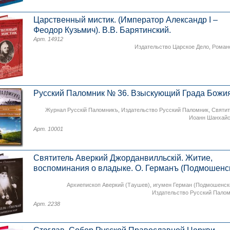
Царственный мистик. (Император Александр I –
Феодор Кузьмич). В.В. Барятинский.
Арт. 14912
Издательство Царское Дело
,
Роман
Русский Паломник № 36. Взыскующий Града Божия
Журнал Русскiй Паломникъ
,
Издательство Русский Паломник
,
Святи
Иоанн Шанхайс
Арт. 10001
Святитель Аверкий Джорданвилльскiй. Житие,
воспоминания о владыке. О. Германъ (Подмошенск
Архиепископ Аверкий (Таушев)
,
игумен Герман (Подмошенск
Издательство Русский Пало
Арт. 2238