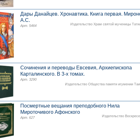
Дары Данайцев. Хронавтика. Книга первая. Мирон
А.С.
Издательство Храм святой мученицы Тат
Арт. 5464
Сочинения и переводы Евсевия, Архиепископа
Карталинского. В 3-х томах.
Арт. 3290
Издательство Общества памяти игумении Та
Посмертные вещания преподобного Нила
Мироточивого Афонского
Издательство Воскрес
Арт. 627