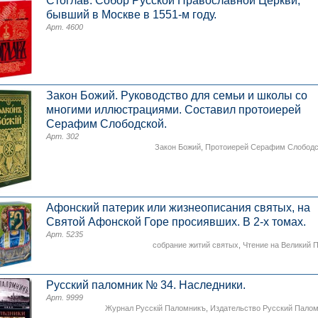
Стоглав. Собор Русской Православной Церкви,
бывший в Москве в 1551-м году.
Арт. 4600
Закон Божий. Руководство для семьи и школы со
многими иллюстрациями. Составил протоиерей
Серафим Слободской.
Арт. 302
Закон Божий
,
Протоиерей Серафим Слободс
Афонский патерик или жизнеописания святых, на
Святой Афонской Горе просиявших. В 2-х томах.
Арт. 5235
собрание житий святых
,
Чтение на Великий 
Русский паломник № 34. Наследники.
Арт. 9999
Журнал Русскiй Паломникъ
,
Издательство Русский Пало