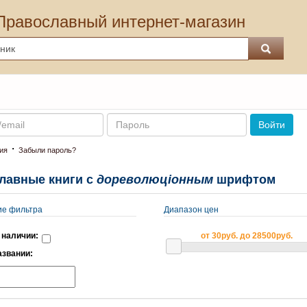
Православный интернет-магазин
Пароль
Войти
·
ия
Забыли пароль?
лавные книги с
дореволюцiонным
шрифтом
ие фильтра
Диапазон цен
 наличии:
от 30руб. до 28500руб.
азвании: