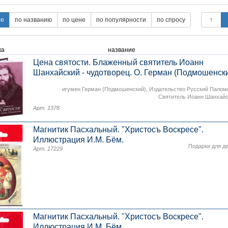
ка
название
Цена святости. Блаженный святитель Иоанн
Шанхайский - чудотворец. О. Герман (Подмошенск
игумен Герман (Подмошенский)
,
Издательство Русский Палом
Святитель Иоанн Шанхай
Арт. 1378
Магнитик Пасхальный. "Христосъ Воскресе".
Иллюстрация И.М. Бём.
Подарки для д
Арт. 17229
Магнитик Пасхальный. "Христосъ Воскресе".
Иллюстрация И.М. Бём.