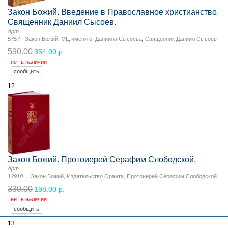
Закон Божий. Введение в Православное христианство.
Священник Даниил Сысоев.
Арт.
5757
Закон Божий
,
МЦ имени о. Даниила Сысоева
,
Священник Даниил Сысоев
590.00
354.00 р.
нет в наличии
12
Закон Божий. Протоиерей Серафим Слободской.
Арт.
12910
Закон Божий
,
Издательство Оранта
,
Протоиерей Серафим Слободской
330.00
198.00 р.
нет в наличии
13