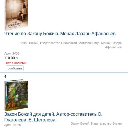
Чтение по Закону Божию. Монах Лазарь Афанасьев
Закон Божий
,
Издательство Сибирская Благозвонница
,
Монах Лазарь
Афанасьев
Арт. 3408
110.00 р.
нет в наличии
4
Закон Божий для детей. Автор-составитель О.
Глаголева, Е. Щеголева.
Закон Божий
,
Издательство Эксмо
Арт. 14970