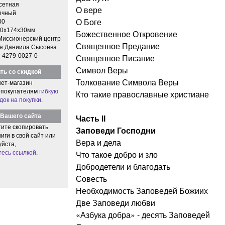
етная
О вере
ычный
О Боге
00
0x174x30мм
Божественное Откровение
Миссионерский центр
Священное Предание
я Даниила Сысоева
-4279-0027-0
Священное Писание
Символ Веры
ть со скидкой
Толкование Символа Веры
ет-магазин
 покупателям
гибкую
Кто такие православные христиане
док на покупки
.
Вашего сайта
Часть II
тите скопировать
Заповеди Господни
иги в свой сайт или
Вера и дела
уйста,
Что такое добро и зло
тесь ссылкой
.
Добродетели и благодать
Совесть
Необходимость Заповедей Божиих
Две Заповеди любви
«Азбука добра» - десять Заповедей