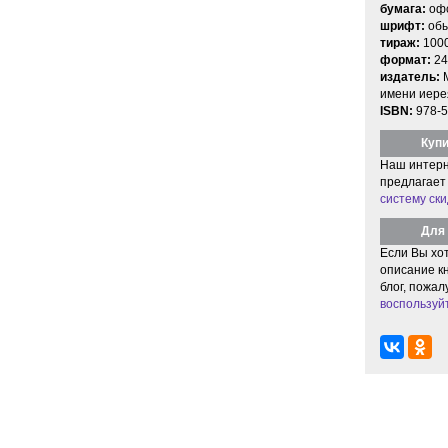
бумага:
офс
шрифт:
об
тираж:
100
формат:
24
издатель:
имени иере
ISBN:
978-5
Купи
Наш интерн
предлагает
систему ски
Для 
Если Вы хо
описание кн
блог, пожал
воспользуй