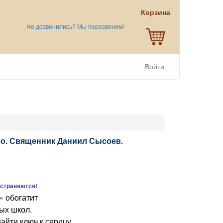
Корзина
Не дозвонились? Мы перезвоним!
Войти
во. Священник Даниил Сысоев.
остраняются!
 обогатит
ых школ.
йти ключ к сердцу