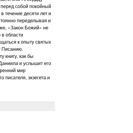
л перед собой покойный
в течение десяти лет и
остоянно переделывая и
же, «Закон Божий» не
о в области
щаться к опыту святых
у Писанию.
 книгу, как бы
 Даниила и услышит его
тренний мир
о писателя, экзегета и