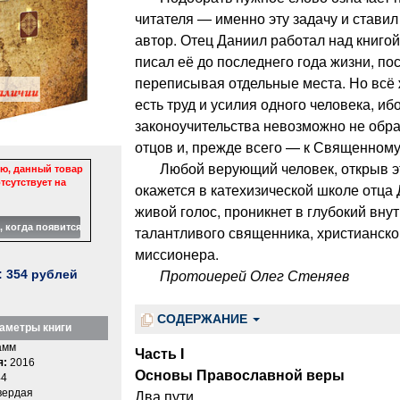
читателя — именно эту задачу и стави
автор. Отец Даниил работал над книгой 
писал её до последнего года жизни, п
переписывая отдельные места. Но всё 
есть труд и усилия одного человека, иб
законоучительства невозможно не обра
отцов и, прежде всего — к Священном
Любой верующий человек, открыв эту
ю, данный товар
тсутствует на
окажется в катехизической школе отца
живой голос, проникнет в глубокий вну
талантливого священника, христианског
миссионера.
Протоиерей Олег Стеняев
:
354
рублей
СОДЕРЖАНИЕ
аметры книги
амм
Часть I
я:
2016
Основы Православной веры
4
Два пути
вердая