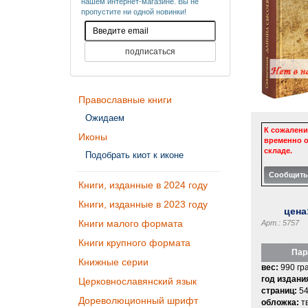
нашем интернет-магазине. Вы не
пропустите ни одной новинки!
Православные книги
Ожидаем
К сожалени
Иконы
временно о
складе.
Подобрать киот к иконе
Книги, изданные в 2024 году
Книги, изданные в 2023 году
цена
Книги малого формата
Арт.: 5757
Книги крупного формата
Пар
Книжные серии
вес:
990 гр
год издани
Церковнославянский язык
страниц:
54
Дореволюционный шрифт
обложка:
т