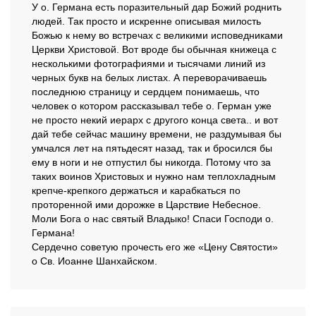
У о. Германа есть поразительный дар Божий роднить
людей. Так просто и искренне описывая милость
Божью к нему во встречах с великими исповедниками
Церкви Христовой. Вот вроде бы обычная книжеца с
несколькими фотографиями и тысячами линий из
черных букв на белых листах. А переворачиваешь
последнюю страницу и сердцем понимаешь, что
человек о котором рассказывал тебе о. Герман уже
не просто некий иерарх с другого конца света.. и вот
дай тебе сейчас машину времени, не раздумывая бы
умчался лет на пятьдесят назад, так и бросился бы
ему в ноги и не отпустил бы никогда. Потому что за
таких воинов Христовых и нужно нам теплохладным
крепче-крепкого держаться и карабкаться по
проторенной ими дорожке в Царствие Небесное.
Моли Бога о нас святый Владыко! Спаси Господи о.
Германа!
Сердечно советую прочесть его же «Цену Святости»
о Св. Иоанне Шанхайском.