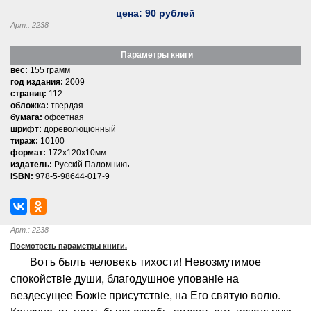
цена:
90
рублей
Арт.: 2238
Параметры книги
вес:
155 грамм
год издания:
2009
страниц:
112
обложка:
твердая
бумага:
офсетная
шрифт:
дореволюцiонный
тираж:
10100
формат:
172x120x10мм
издатель:
Русскiй Паломникъ
ISBN:
978-5-98644-017-9
Арт.: 2238
Посмотреть параметры книги.
Вотъ былъ человекъ тихости! Невозмутимое
спокойствiе души, благодушное упованiе на
вездесущее Божiе присутствiе, на Его святую волю.