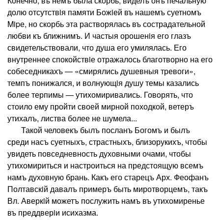
Конечно, въ немъ была скорбь, виделъ онъ печальную
долю отсутствiя памяти Божiей въ нашемъ суетномъ
Mipе, но скорбь эта растворялась въ сострадательной
любви къ ближнимъ. И частыя орошенiя его глазъ
свидетельствовали, что душа его умилялась. Его
внутреннее спокойствiе отражалось благотворно на его
собеседникахъ — «смирялись душевныя тревоги»,
темпъ понижался, и волнующiя душу темы казались
более терпимы — утихомиривались. Говорять, что
стоило ему пройти своей мирной походкой, ветеръ
утихалъ, листва более не шумела...
Такой человекъ былъ посланъ Богомъ и былъ
среди насъ суетныхъ, страстныхъ, близорукихъ, чтобы
увидеть повседневность духовными очами, чтобы
утихомириться и настроиться на предстоящую всемъ
намъ духовную брань. Какъ его старецъ Арх. Феофанъ
Полтавскiй давалъ примеръ быть миротворцемъ, такъ
Вл. Аверкiй можетъ послужить намъ въ утихомиренье
въ преддверiи исихазма.