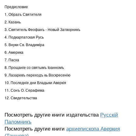
Предисловие
1. Образъ Святителя
2. Казань
3. Святитель Феофанъ - Новый Затворникъ
4. Подкарпатская Русь
5. Внуки Св. Владимiра
6. Америка
7. Пасха
8. Прощанiе со святымъ Iоанномъ
9. Лазаревъ переходъ кь Воскресенiю
10. Последнiе дни Владыки Аверкiя
11. Сонъ О. Серафима
12. Свидетельства
Посмотреть другие книги издательства
Русскiй
Паломникъ
Посмотреть другие книги
архиепископа Аверкия
(Таушева)