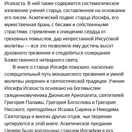
Исихаста. В ней также содержится систематическое
изложение учения старца, составленное на основании
его писем. Аскетический подвиг старца Иосифа, его
мужественная брань с бесами и собственными
страстями, стремление к очищению сердца от
греховных помыслов, дар непрестанной Иисусовой
молитвы — все это позволило ему достичь высот
духовного трезвения и сподобиться созерцания
Божественного нетварного света.
В книге о старце Иосифе показано, насколько
созерцательный путь монашеского трезвения и умной
молитвы укоренен в святоотеческой традиции. Учение
Иосифа Исихаста основано на богомыслии
священномученика Дионисия Ареопагита, святителей
Григория Паламы, Григория Богослова и Григория
Нисского, преподобных Исаака Сирина и Никодима
Святогорца и многих других отцов, чьи творения
цитируются в этой книге. Аскетическое предание
Церкви было воплощено старцем Иосифом в его