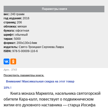
Параметры книги
вес:
240 грамм
год издания:
2016
страниц:
206
обложка:
мягкая
бумага:
офсетная
шрифт:
обычный
тираж:
5000
формат:
200x130x14мм
издатель:
Свято-Троицкая Сергиева Лавра
ISBN:
978-5-00009-116-6
Арт.: 3743
Посмотреть параметры книги.
Внимание! Максимальная скидка на этот товар
10% !
Книга монаха Маркелла, насельника святогорской
обители Кара-калл, повествует о подвижническом
житии его духовного наставника — старца Иосифа