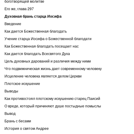
боготворящей молитве
Его же, глава 297
Духовная брань старца Иосифа
Введение
Как дается Божественная благодать
Учение старца Иосифа о Божественной благодати
Как Божественная благодать посещает нас
Как дается благодать Всесвятого Духа
Цель духовных дарований и различия между ними
Что подвижническая жизнь дает современному человеку
Исцеление человека является делом Церкви
Плотское искушение
Выводы
Как противостоял плотскому искушению старец Паисий
О вреде, который причиняют душе постыдные помыслы
Вывод
Брань с бесами
История о святом Андрее