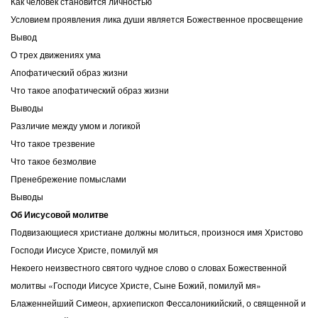
Как человек становится личностью
Условием проявления лика души является Божественное просвещение
Вывод
О трех движениях ума
Апофатический образ жизни
Что такое апофатический образ жизни
Выводы
Различие между умом и логикой
Что такое трезвение
Что такое безмолвие
Пренебрежение помыслами
Выводы
Об Иисусовой молитве
Подвизающиеся христиане должны молиться, произнося имя Христово
Господи Иисусе Христе, помилуй мя
Некоего неизвестного святого чудное слово о словах Божественной
молитвы «Господи Иисусе Христе, Сыне Божий, помилуй мя»
Блаженнейший Симеон, архиепископ Фессалоникийский, о священной и