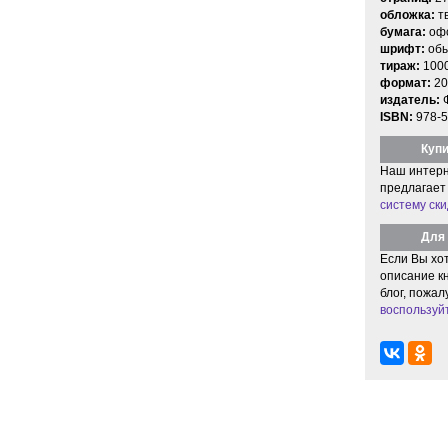
обложка:
т
бумага:
офс
шрифт:
об
тираж:
100
формат:
20
издатель:
ISBN:
978-5
Купи
Наш интерн
предлагает
систему ски
Для 
Если Вы хо
описание кн
блог, пожал
воспользуй