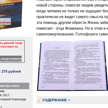
новой стороны, помогая людям увидеть 
когда человек не только не ощущает бл
практически не видит самого смысла п
эта помощь другим обрести Жизнь забир
помогает - отца Флавиана. Но в этом и 
самопожертвования. Голгофского само
ю, данный товар
тсутствует на
:
275
рублей
аметры книги
амм
я:
2017
оиерей Александр
СОДЕРЖАНИЕ
2