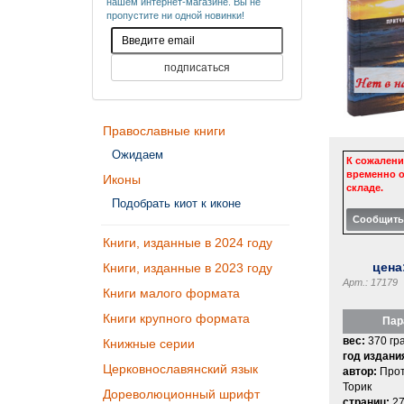
нашем интернет-магазине. Вы не
пропустите ни одной новинки!
Православные книги
Ожидаем
К сожалени
временно о
Иконы
складе.
Подобрать киот к иконе
Книги, изданные в 2024 году
цена
Книги, изданные в 2023 году
Арт.: 17179
Книги малого формата
Книги крупного формата
Пар
вес:
370 гр
Книжные серии
год издани
Церковнославянский язык
автор:
Прот
Торик
Дореволюционный шрифт
страниц:
27