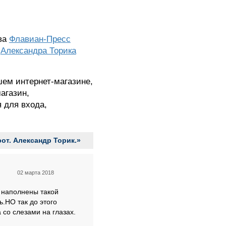
тва
Флавиан-Пресс
я
Александра Торика
шем интернет-магазине,
агазин,
я для входа,
от. Александр Торик.»
02 марта 2018
я наполнены такой
ь.НО так до этого
 со слезами на глазах.