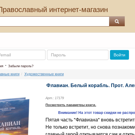
Православный интернет-магазин
Пароль
Войти
·
ия
Забыли пароль?
вные книги
Художественные книги
Флавиан. Белый корабль. Прот. Але
Арт.: 17179
Посмотреть параметры книги.
Внимание! На этот товар скидки не распр
Пятая часть "Флавиана" вновь встретит
Не только встретит, но снова познакоми
главный герой открывается сам и откр