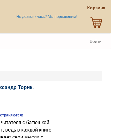
Корзина
Не дозвонились? Мы перезвоним!
Войти
ксандр Торик.
остраняются!
 читателя с батюшкой.
т, ведь в каждой книге
ывает свои мысли с