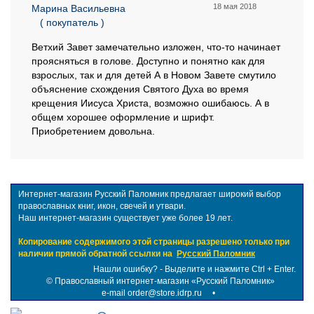
18 мая 2018
Марина Васильевна
( покупатель )
Ветхий Завет замечательно изложен, что-то начинает
проясняться в голове. Доступно и понятно как для
взрослых, так и для детей А в Новом Завете смутило
объяснение схождения Святого Духа во время
крещения Иисуса Христа, возможно ошибаюсь. А в
общем хорошее оформление и шрифт.
Приобретением довольна.
Интернет-магазин Русский Паломник предлагает широкий выбор
православных книг, икон, свечей и утвари.
Наш интернет-магазин существует уже более 19 лет.
Копирование содержимого этой страницы разрешено только при
наличии прямой обратной ссылки на
Русский Паломник
Нашли ошибку? - Выделите и нажмите Ctrl + Enter.
©
Православный интернет-магазин «Русский Паломник»
e-mail order@store.idrp.ru
•