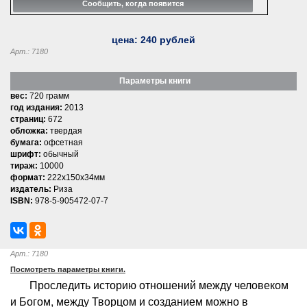
цена:
240
рублей
Арт.: 7180
Параметры книги
вес:
720 грамм
год издания:
2013
страниц:
672
обложка:
твердая
бумага:
офсетная
шрифт:
обычный
тираж:
10000
формат:
222x150x34мм
издатель:
Риза
ISBN:
978-5-905472-07-7
Арт.: 7180
Посмотреть параметры книги.
Проследить историю отношений между человеком
и Богом, между Творцом и созданием можно в