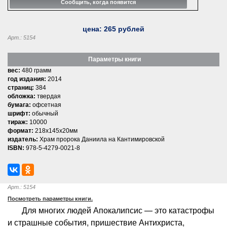
цена:
265
рублей
Арт.: 5154
Параметры книги
вес:
480 грамм
год издания:
2014
страниц:
384
обложка:
твердая
бумага:
офсетная
шрифт:
обычный
тираж:
10000
формат:
218x145x20мм
издатель:
Храм пророка Даниила на Кантимировской
ISBN:
978-5-4279-0021-8
Арт.: 5154
Посмотреть параметры книги.
Для многих людей Апокалипсис — это катастрофы
и страшные события, пришествие Антихриста,