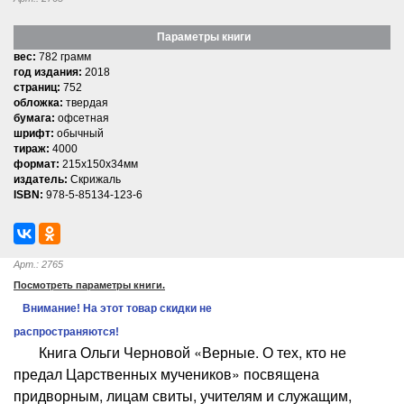
Параметры книги
вес:
782 грамм
год издания:
2018
страниц:
752
обложка:
твердая
бумага:
офсетная
шрифт:
обычный
тираж:
4000
формат:
215x150x34мм
издатель:
Скрижаль
ISBN:
978-5-85134-123-6
Арт.: 2765
Посмотреть параметры книги.
Внимание! На этот товар скидки не
распространяются!
Книга Ольги Черновой «Верные. О тех, кто не
предал Царственных мучеников» посвящена
придворным, лицам свиты, учителям и служащим,