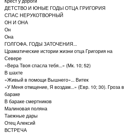
Крест у дороги
ДЕТСТВО И ЮНЫЕ ГОДЬІ ОТЦА ГРИГОРИЯ
СПАС НЕРУКОТВОРНЫЙ
ОН И ОНА
Он
Она
ГОЛГОФА. ГОДЫ ЗАТОЧЕНИЯ...
Цраматические истории жизни отца Григория на
Севере
«Вера Твоя спасла тебя...» (Мк. 10; 52)
В шахте
«Живый в помощи Вышнего»... Витек
«У Меня отмщение, Я воздам...» (Евр. 10; 30). Гроза в
бараке
В бараке смертников
Малиновая поляна
Таежные дары
Отец Алексий
ВСТРЕЧА