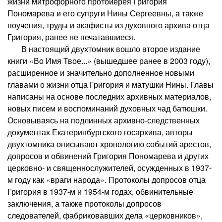
жизни митрофорного протоиерея Григория
Пономарева и его супруги Нины Сергеевны, а также
поучения, труды и акафисты из духовного архива отца
Григория, ранее не печатавшиеся.
В настоящий двухтомник вошло второе издание
книги «Во Имя Твое...» (вышедшее ранее в 2003 году),
расширенное и значительно дополненное новыми
главами о жизни отца Григория и матушки Нины. Главы
написаны на основе последних архивных материалов,
новых писем и воспоминаний духовных чад батюшки.
Основываясь на подлинных архивно-следственных
документах Екатеринбургского госархива, авторы
двухтомника описывают хронологию событий арестов,
допросов и обвинений Григория Пономарева и других
церковно- и священнослужителей, осужденных в 1937-
м году как «враги народа». Протоколы допросов отца
Григория в 1937-м и 1954-м годах, обвинительные
заключения, а также протоколы допросов
следователей, фабриковавших дела «церковников»,