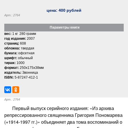
цена:
400
рублей
Арт.: 2764
Параметры книги
вес:
1 кг 280 грамм
год издания:
2007
страниц:
608
обложка:
твердая
бумага:
офсетная
шрифт:
обычный
тираж:
1000
формат:
250x175x38мм
издатель:
Звонница
ISBN:
5-87247-412-1
Арт.: 2764
Первый выпуск серийного издания: «Из архива
репрессированного священника Григория Пономарева
(+1914-1997 гг.)» объединяет два тома воспоминаний о