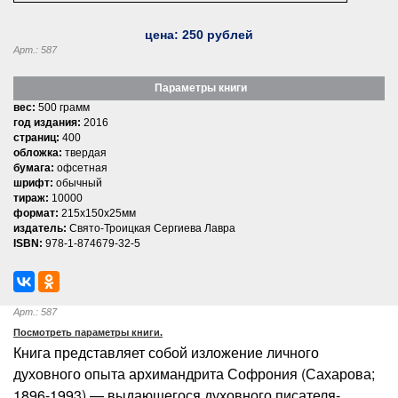
цена:
250
рублей
Арт.: 587
Параметры книги
вес:
500 грамм
год издания:
2016
страниц:
400
обложка:
твердая
бумага:
офсетная
шрифт:
обычный
тираж:
10000
формат:
215x150x25мм
издатель:
Свято-Троицкая Сергиева Лавра
ISBN:
978-1-874679-32-5
Арт.: 587
Посмотреть параметры книги.
Книга представляет собой изложение личного
духовного опыта архимандрита Софрония (Сахарова;
1896-1993) — выдающегося духовного писателя-