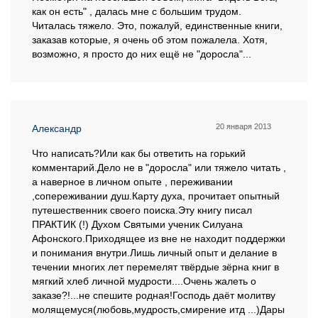
как он есть" , далась мне с большим трудом.
Читалась тяжело. Это, пожалуй, единственные книги,
заказав которые, я очень об этом пожалела. Хотя,
возможно, я просто до них ещё не "доросла"...
20 января 2013
Александр
Что написать?Или как бы ответить на горький
комментарий.Дело не в "доросла" или тяжело читать ,
а наверное в личном опыте , переживании
,сопереживании душ.Карту духа, прочитает опытный
путешественник своего поиска.Эту книгу писал
ПРАКТИК (!) Духом Святыми ученик Силуана
Афонского.Приходящее из вне не находит поддержки
и понимания внутри.Лишь личный опыт и делание в
течении многих лет перемелят твёрдые зёрна книг в
мягкий хлеб личной мудрости....Очень жалеть о
заказе?!...не спешите родная!Господь даёт молитву
молящемуся(любовь,мудрость,смирение итд ...)Дары