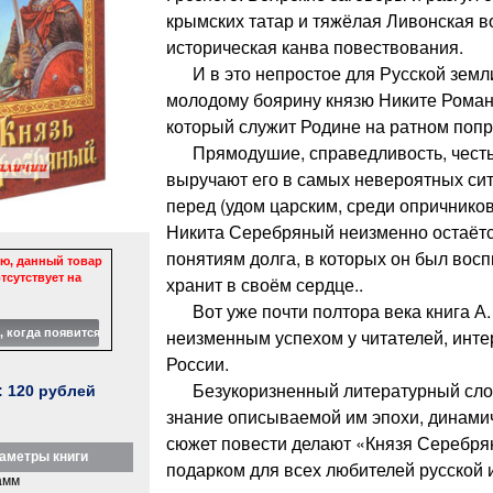
крымских татар и тяжёлая Ливонская в
историческая канва повествования.
И в это непростое для Русской земл
молодому боярину князю Никите Рома
который служит Родине на ратном поп
Прямодушие, справедливость, честь 
выручают его в самых невероятных сит
перед (удом царским, среди опричников
Никита Серебряный неизменно остаёт
понятиям долга, в которых он был восп
ю, данный товар
тсутствует на
хранит в своём сердце..
Вот уже почти полтора века книга А. 
неизменным успехом у читателей, инт
России.
Безукоризненный литературный слог 
:
120
рублей
знание описываемой им эпохи, динам
сюжет повести делают «Князя Серебря
аметры книги
подарком для всех любителей русской 
амм