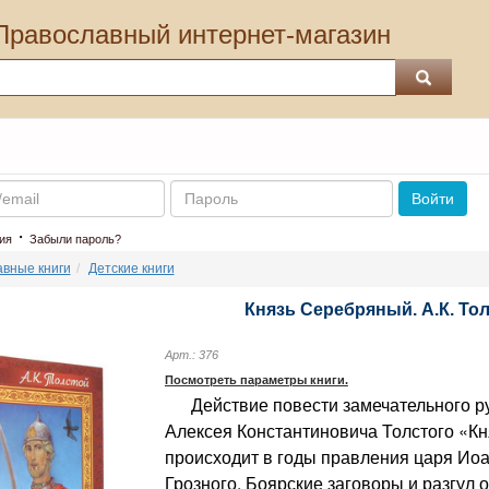
Православный интернет-магазин
Пароль
Войти
·
ия
Забыли пароль?
вные книги
Детские книги
Князь Серебряный. А.К. То
Арт.: 376
Посмотреть параметры книги.
Действие повести замечательного ру
Алексея Константиновича Толстого «К
происходит в годы правления царя Ио
Грозного. Боярские заговоры и разгул 