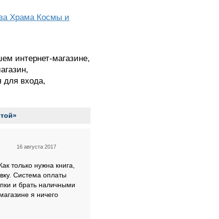
ва Храма Космы и
шем интернет-магазине,
агазин,
я для входа,
стой»
16 августа 2017
ак только нужна книга,
авку. Система оплаты
упки и брать наличными
магазине я ничего