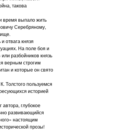
ойна, такова
и время выпало жить
новичу Серебряному,
рище.
и отвага князя
уациях. На поле боя и
 или разбойников князь
ся верным строгим
итан и которые он свято
К. Толстого пользуемся
ересующихся историей
автора, глубокое
ично развивающийся
ного» настоящим
исторической прозы!