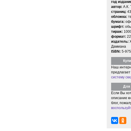
год издани
автор:
А.К. 
страниц:
43
обложка:
т
бумага:
офс
шрифт:
об
тираж:
100
формат:
22
издатель:
Дамиана
ISBN:
5-975
Купи
Наш интерн
предлагает
систему ски
Для 
Если Вы хо
описание кн
блог, пожал
воспользуй