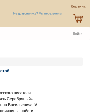
Корзина
Не дозвонились? Мы перезвоним!
Войти
лстой
сского писателя
нязь Серебряный»
анна Васильевича IV
опричнины, набеги