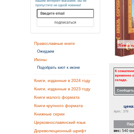
нашем интернет-магазине. Вы не
пропустите ни одной новинки!
Православные книги
Ожидаем
Иконы
Подобрать киот к иконе
К сожалени
временно о
складе.
Книги, изданные в 2024 году
Книги, изданные в 2023 году
Книги малого формата
Книги крупного формата
цена
Арт.: 376
Книжные серии
Церковнославянский язык
Пар
Дореволюционный шрифт
вес:
540 гр