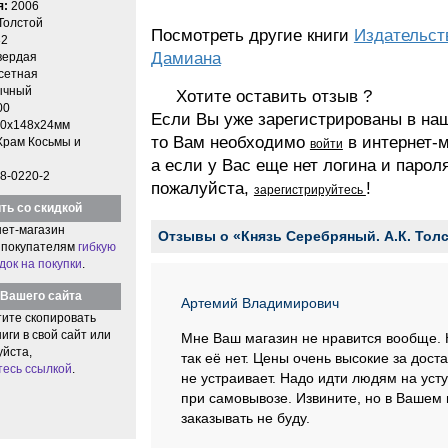
я:
2006
Толстой
Посмотреть другие книги
Издательст
2
Дамиана
вердая
етная
ычный
Хотите оставить отзыв ?
00
Если Вы уже зарегистрированы в на
0x148x24мм
то Вам необходимо
в интернет-м
Храм Косьмы и
войти
а если у Вас еще нет логина и парол
8-0220-2
пожалуйста,
!
зарегистрируйтесь
ть со скидкой
ет-магазин
Отзывы о «Князь Серебряный. А.К. Тол
 покупателям
гибкую
док на покупки
.
Вашего сайта
Артемий Владимирович
тите скопировать
иги в свой сайт или
Мне Ваш магазин не нравится вообще. К
уйста,
так её нет. Цены очень высокие за дост
тесь ссылкой
.
не устраивает. Надо идти людям на уст
при самовывозе. Извините, но в Вашем 
заказывать не буду.