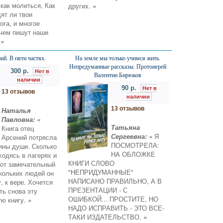
 как молиться, Как
других.
»
дят ли твои
ога, и многое
о чем пишут наши
е
»
ий. В пяти частях.
На земле мы только учимся жить.
Непредуманные рассказы. Протоиерей
300 р.
Нет в
Валентин Бирюков
наличии
90 р.
Нет в
13 отзывов
наличии
13 отзывов
Наталья
Павловна: «
Татьяна
Книга отец
Сергеевна: «
Я
Арсений потрясла
ПОСМОТРЕЛА:
ины души. Сколько
НА ОБЛОЖКЕ
ходясь в лагерях и
КНИГИ СЛОВО
тот замечательный
"НЕПРИДУМАННЫЕ"
кольких людей он
НАПИСАНО ПРАВИЛЬНО, А В
, к вере. Хочется
ПРЕЗЕНТАЦИИ - С
ть снова эту
ОШИБКОЙ... ПРОСТИТЕ, НО
ую книгу.
»
НАДО ИСПРАВИТЬ - ЭТО ВСЕ-
ТАКИ ИЗДАТЕЛЬСТВО.
»