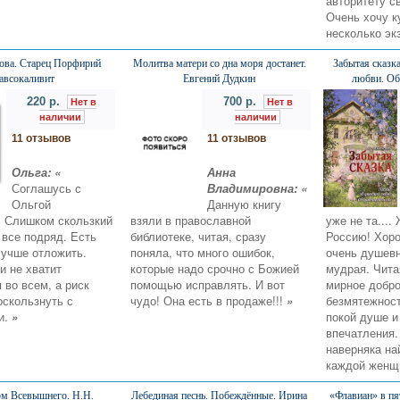
авторитету с
Очень хочу к
несколько э
ова. Старец Порфирий
Молитва матери со дна моря достанет.
Забытая сказк
авсокаливит
Евгений Дудкин
любви. Об
220 р.
700 р.
Нет в
Нет в
наличии
наличии
11 отзывов
11 отзывов
Ольга: «
Анна
Соглашусь с
Владимировна: «
Ольгой
Данную книгу
. Слишком скользкий
взяли в православной
уже не та...
 все подряд. Есть
библиотеке, читая, сразу
Россию! Хоро
лучше отложить.
поняла, что много ошибок,
очень душевн
и не хватит
которые надо срочно с Божией
мудрая. Чита
 во всем, а риск
помощью исправлять. И вот
мирное добро
оскользнуть с
чудо! Она есть в продаже!!!
»
безмятежност
и.
»
покой душе и
впечатления.
наверняка на
каждой женщ
м Всевышнего. Н.Н.
Лебединая песнь. Побеждённые. Ирина
«Флавиан» в пя