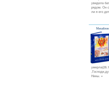
увидела ба
рядом. Он 
ли я его де
Михайлов 
умерла(26.1
,Господи,д
Нины.
»