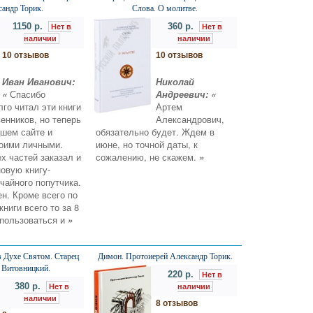
сандр Торик.
Слова. О молитве.
1150 р.
360 р.
Нет в
Нет в
наличии
наличии
10 отзывов
10 отзывов
Иван Иванович:
Николай
«
Спасибо
Андреевич: «
лго читал эти книги
Артем
венников, но теперь
Александрович,
ашем сайте и
обязательно будет. Ждем в
воими личными.
июне, но точной даты, к
х частей заказал и
сожалению, не скажем.
»
овую книгу-
чайного попутчика.
н. Кроме всего по
ниги всего то за 8
у пользоваться и
»
в Духе Святом. Старец
Димон. Протоиерей Александр Торик.
 Витовницкий.
220 р.
Нет в
380 р.
Нет в
наличии
наличии
8 отзывов