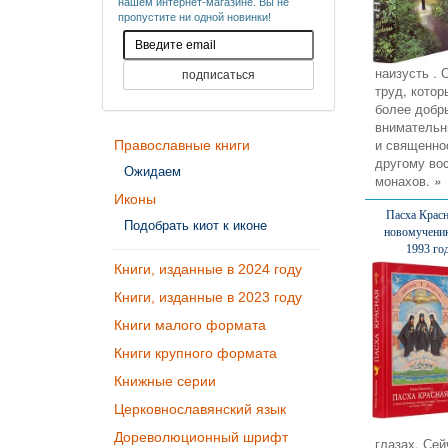
нашем интернет-магазине. Вы не
пропустите ни одной новинки!
наизусть . 
труд, кото
более добр
внимательн
и священно
Православные книги
другому во
Ожидаем
монахов.
»
Иконы
Пасха Красн
Подобрать киот к иконе
новомученик
1993 год
Книги, изданные в 2024 году
Книги, изданные в 2023 году
Книги малого формата
Книги крупного формата
Книжные серии
Церковнославянский язык
Дореволюционный шрифт
глазах. Сей