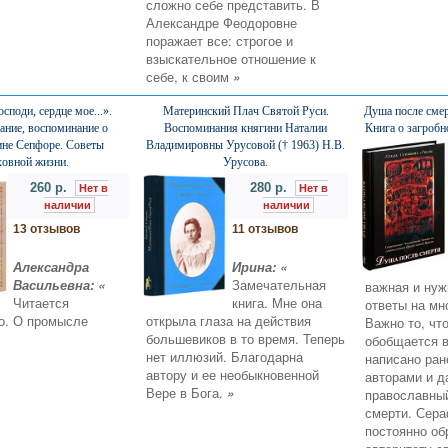
сложно себе представить. В
Александре Феодоровне
поражает все: строгое и
взыскательное отношение к
себе, к своим
»
споди, сердце мое...».
Материнский Плач Святой Руси.
Душа после смер
ание, воспоминание о
Воспоминания княгини Наталии
Книга о загробн
ине Сепфоре. Советы
Владимировны Урусовой († 1963) Н.В.
ховной жизни.
Урусова.
260 р.
280 р.
Нет в
Нет в
наличии
наличии
13 отзывов
11 отзывов
Александра
Ирина: «
Васильевна: «
Замечательная
важная и нуж
Читается
книга. Мне она
ответы на мн
о. О промысле
открыла глаза на действия
Важно то, что
большевиков в то время. Теперь
обобщается в
нет иллюзий. Благодарна
написано ран
автору и ее необыкновенной
авторами и д
Вере в Бога.
»
православный
смерти. Сер
постоянно об