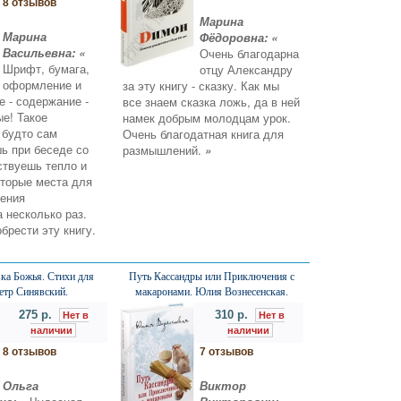
8 отзывов
Марина
Марина
Фёдоровна: «
Васильевна: «
Очень благодарна
Шрифт, бумага,
отцу Александру
оформление и
за эту книгу - сказку. Как мы
е - содержание -
все знаем сказка ложь, да в ней
е! Такое
намек добрым молодцам урок.
 будто сам
Очень благодатная книга для
ь при беседе со
размышлений.
»
ствуешь тепло и
торые места для
оения
 несколько раз.
брести эту книгу.
ка Божья. Стихи для
Путь Кассандры или Приключения с
Петр Синявский.
макаронами. Юлия Вознесенская.
275 р.
310 р.
Нет в
Нет в
наличии
наличии
8 отзывов
7 отзывов
Ольга
Виктор