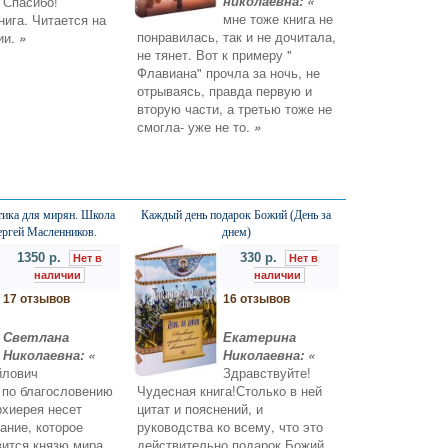
николаевна: «
Спасибо!
мне тоже книга не
нига. Читается на
понравилась, так и не дочитала,
ии.
»
не тянет. Вот к примеру "
Флавиана" прочла за ночь, не
отрываясь, правда первую и
вторую части, а третью тоже не
смогла- уже не то.
»
ика для мирян. Школа
Каждый день подарок Божий (День за
ергей Масленников.
днем)
1350 р.
330 р.
Нет в
Нет в
наличии
наличии
17 отзывов
16 отзывов
Светлана
Екатерина
Николаевна: «
Николаевна: «
йлович
Здравствуйте!
 по благословению
Чудесная книга!Столько в ней
хиерея несет
цитат и пояснений, и
ание, которое
руководства ко всему, что это
вится князю мира
действительно подарок Божий