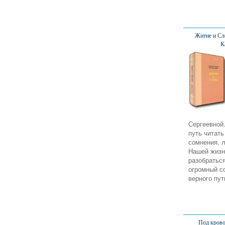
Житие и Сл
К
Сергеевной
путь читать
сомнения, 
Нашей жизн
разобраться
огромный с
верного пут
Под крово