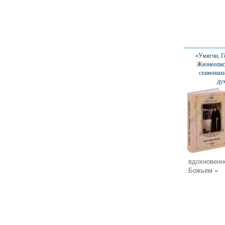
«Умягчи, Го
Жизнеопис
схимонах
ду
вдохновенн
Божьем
»