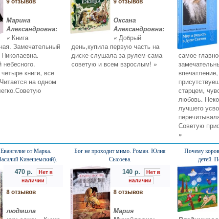
9 отзывов
9 отзывов
Марина
Оксана
Александровна:
Александровна:
«
Книга
«
Добрый
ная. Замечательный
день,купила первую часть на
 Николаевна.
диске-слушала за рулем-сама
самое главно
 небесного.
советую и всем взрослым!
»
замечательны
четыре книги, все
впечатление,
 Читается на одном
присутствуеш
легко.Советую
старцем, чув
любовь. Неко
лучшего усв
перечитывала
Советую прио
»
 Евангелие от Марка.
Бог не проходит мимо. Роман. Юлия
Почему коров
Василий Кинешемский).
Сысоева.
детей. 
470 р.
140 р.
Нет в
Нет в
наличии
наличии
8 отзывов
8 отзывов
людмила
Мария