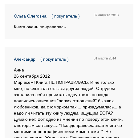
07 августа 2013
Ольга Олеговна
( покупатель )
Книга очень понравилась.
31 марта 2014
Александр
( покупатель )
Анна
26 сентября 2012
Мир всем! Книга НЕ ПОНРАВИЛАСЬ. И не только
мне, но слышала отзывы других людей. С трудом
заставила себя прочитать одну треть, но когда
появились описания "легких отношений" бывших
любовников, да с юморком так.... призадумалась... а
надо ли читать эту книгу людям, ищущим БОГА?
Думаю нет. Вот одно из мнений по поводу этой книги,
с которым соглашусь: "Псевдоправославная книга со
многими порнографическими моментами. ". Не
тратьте время. Жаль, что в Православном интернет-