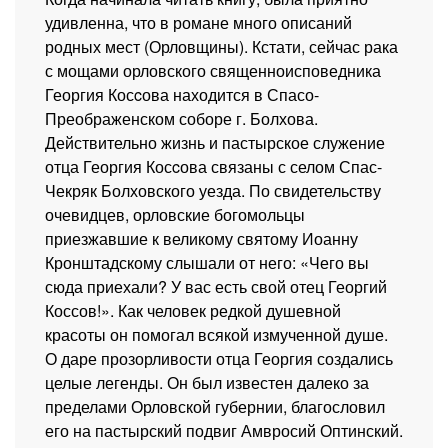
удивленна, что в романе много описаний
родных мест (Орловщины). Кстати, сейчас рака
с мощами орловского священноисповедника
Георгия Косcова находится в Спасо-
Преображенском соборе г. Болхова.
Действительно жизнь и пастырское служение
отца Георгия Косcова связаны с селом Спас-
Чекряк Болховского уезда. По свидетельству
очевидцев, орловские богомольцы
приезжавшие к великому святому Иоанну
Кронштадскому слышали от него: «Чего вы
сюда приехали? У вас есть свой отец Георгий
Коссов!». Как человек редкой душевной
красоты он помогал всякой измученной душе.
О даре прозорливости отца Георгия создались
целые легенды. Он был известен далеко за
пределами Орловской губернии, благословил
его на пастырский подвиг Амвросий Оптинский.