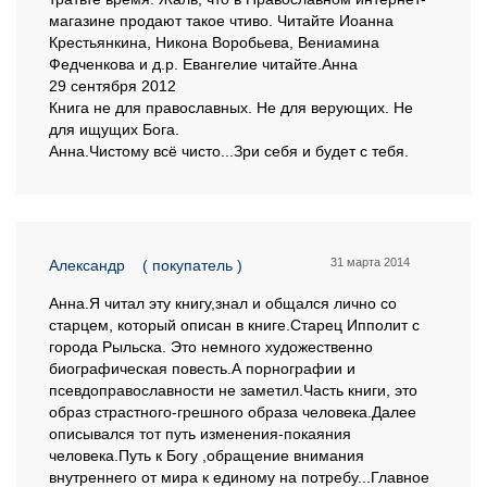
магазине продают такое чтиво. Читайте Иоанна
Крестьянкина, Никона Воробьева, Вениамина
Федченкова и д.р. Евангелие читайте.Анна
29 сентября 2012
Книга не для православных. Не для верующих. Не
для ищущих Бога.
Анна.Чистому всё чисто...Зри себя и будет с тебя.
31 марта 2014
Александр
( покупатель )
Анна.Я читал эту книгу,знал и общался лично со
старцем, который описан в книге.Старец Ипполит с
города Рыльска. Это немного художественно
биографическая повесть.А порнографии и
псевдоправославности не заметил.Часть книги, это
образ страстного-грешного образа человека.Далее
описывался тот путь изменения-покаяния
человека.Путь к Богу ,обращение внимания
внутреннего от мира к единому на потребу...Главное