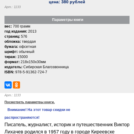
цена:
380
рублей
Арт.: 1133
Параметры книги
вес:
700 грамм
год издания:
2013
страниц:
576
обложка:
твердая
бумага:
офсетная
шрифт:
обычный
тираж:
15000
формат:
218x150x30мм
издатель:
Сибирская Благозвонница
ISBN:
978-5-91362-724-7
Арт.: 1133
Посмотреть параметры книги.
Внимание! На этот товар скидки не
распространяются!
Писатель, журналист, историк и путешественник Виктор
Лихачев родился в 1957 году в городе Киреевске