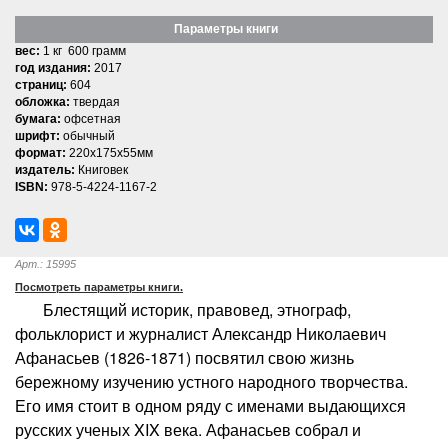
Параметры книги
вес:
1 кг 600 грамм
год издания:
2017
страниц:
604
обложка:
твердая
бумага:
офсетная
шрифт:
обычный
формат:
220x175x55мм
издатель:
Книговек
ISBN:
978-5-4224-1167-2
Арт.: 15995
Посмотреть параметры книги.
Блестящий историк, правовед, этнограф,
фольклорист и журналист Александр Николаевич
Афанасьев (1826-1871) посвятил свою жизнь
бережному изучению устного народного творчества.
Его имя стоит в одном ряду с именами выдающихся
русских ученых XIX века. Афанасьев собрал и