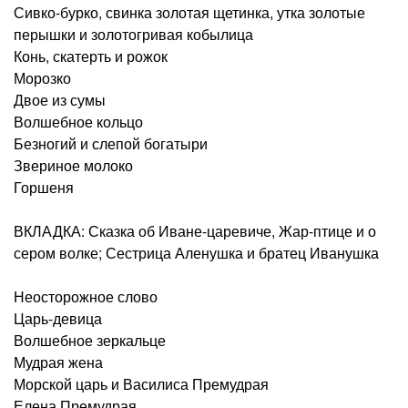
Сивко-бурко, свинка золотая щетинка, утка золотые
перышки и золотогривая кобылица
Конь, скатерть и рожок
Морозко
Двое из сумы
Волшебное кольцо
Безногий и слепой богатыри
Звериное молоко
Горшеня
ВКЛАДКА: Сказка об Иване-царевиче, Жар-птице и о
сером волке; Сестрица Аленушка и братец Иванушка
Неосторожное слово
Царь-девица
Волшебное зеркальце
Мудрая жена
Морской царь и Василиса Премудрая
Елена Премудрая