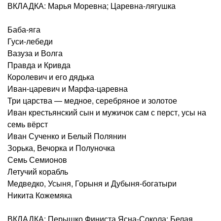
ВКЛАДКА: Марья Моревна; Царевна-лягушка
Баба-яга
Гуси-лебеди
Вазуза и Волга
Правда и Кривда
Королевич и его дядька
Иван-царевич и Марфа-царевна
Три царства — медное, серебряное и золотое
Иван крестьянский сын и мужичок сам с перст, усы на
семь вёрст
Иван Сученко и Белый Полянин
Зорька, Вечорка и Полуночка
Семь Семионов
Летучий корабль
Медведко, Усыня, Горыня и Дубыня-богатыри
Никита Кожемяка
ВКЛАДКА: Перышко Финиста Ясна-Сокола; Белая