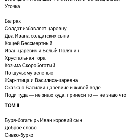
Уточка
Батрак
Солдат избавляет царевну
Два Ивана солдатских сына
Кощей Бессмертный
Иван-царевич и Белый Полянин
Хрустальная гора
Козьма Скоробогатый
По щучьему веленью
Жар-птица и Василиса-царевна
Сказка о Василии-царевиче и живой воде
Поди туда — не знаю куда, принеси то — не знаю что
ТОМ II
Буря-богатырь Иван коровий сын
Доброе слово
Сивко-бурко