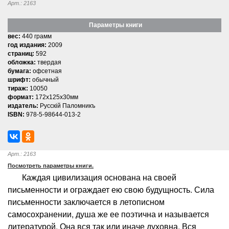
Арт.: 2163
Параметры книги
вес:
440 грамм
год издания:
2009
страниц:
592
обложка:
твердая
бумага:
офсетная
шрифт:
обычный
тираж:
10050
формат:
172x125x30мм
издатель:
Русскiй Паломникъ
ISBN:
978-5-98644-013-2
Арт.: 2163
Посмотреть параметры книги.
Каждая цивилизация основана на своей
письменности и ограждает ею свою будущность. Сила
письменности заключается в летописном
самосохранении, душа же ее поэтична и называется
литературой. Она вся так или иначе духовна. Вся