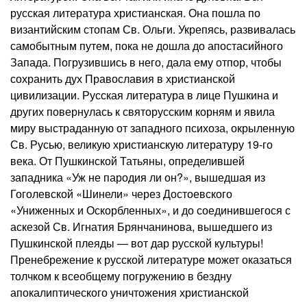
русская литература христианская. Она пошла по
византийским стопам Св. Ольги. Укрепясь, развивалась
самобытным путем, пока не дошла до апостасийного
Запада. Погрузившись в него, дала ему отпор, чтобы
сохранить дух Православия в христианской
цивилизации. Русская литература в лице Пушкина и
других повернулась к святорусским корням и явила
миру выстраданную от западного психоза, окрыленную
Св. Русью, великую христианскую литературу 19-го
века. От Пушкинской Татьяны, определившей
западника «Уж не пародия ли он?», вышедшая из
Гоголевской «Шинели» через Достоевского
«Униженных и Оскорбленных», и до соединившегося с
аскезой Св. Игнатия Брянчанинова, вышедшего из
Пушкинской плеяды — вот дар русской культуры!
Пренебрежение к русской литературе может оказаться
толчком к всеобщему погружению в бездну
апокалиптического уничтожения христианской