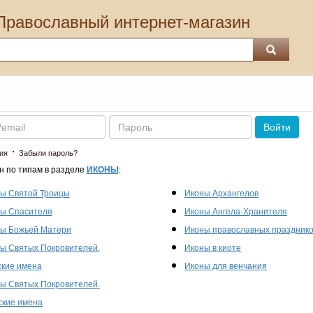
Православный интернет-магазин
Пароль
Войти
·
ия
Забыли пароль?
н по типам в разделе
ИКОНЫ
:
ы Святой Троицы
Иконы Архангелов
ы Спасителя
Иконы Ангела-Хранителя
ы Божьей Матери
Иконы православных праздник
ы Святых Покровителей.
Иконы в киоте
кие имена
Иконы для венчания
ы Святых Покровителей.
кие имена