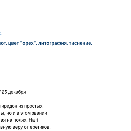
е
т, цвет "орех", литография, тиснение,
 25 декабря
иридон из простых
ы, но и в этом звании
ая на полях. На 1
ную веру от еретиков.