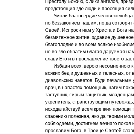
Престолу Божию, с лики ангелов, приз
предстоящия зде люди и просящия сил
Умоли благосердие человеколюбца Бо
по беззаконием нашим, но да сотворит 
Своей. Испроси нам у Христа и Бога н
безмятежное житие, здравие душевное 
благоплодие и во всем всякое изобилие
не во зло обратим благая даруемая нам
славу Его и в прославление твоего зас
Избави всех, верою несомненною к Б
всяких бед и душевных и телесных, от 
диавольских наветов. Буди печальным
врач, в напастях помощник, нагим пок
заступник, сирым защитник, младенцам
укрепитель, странствующим путевождь
исходатайствуй всем крепкия помощи т
спасению полезная, яко да твоими мол
соблюдаеми, достигнем вечнаго покоя и
прославим Бога, в Троице Святей слав