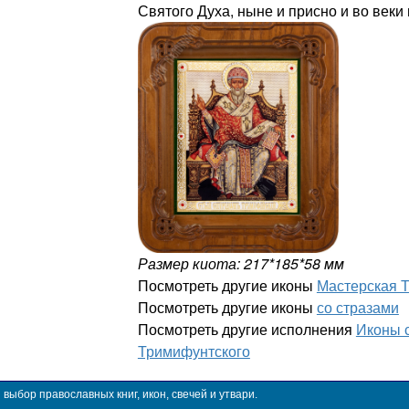
Святого Духа, ныне и присно и во веки 
Размер киота: 217*185*58 мм
Посмотреть другие иконы
Мастерская 
Посмотреть другие иконы
со стразами
Посмотреть другие исполнения
Иконы 
Тримифунтского
ыбор православных книг, икон, свечей и утвари.