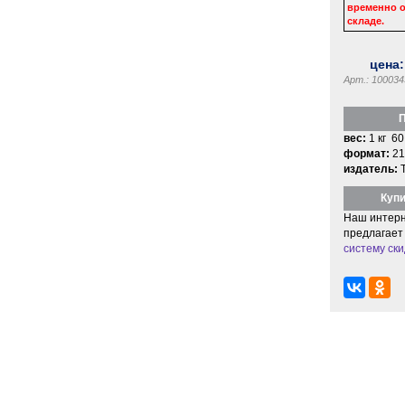
временно о
складе.
цена
Арт.: 100034
П
вес:
1 кг 60
формат:
21
издатель:
Купи
Наш интерн
предлагает
систему ски