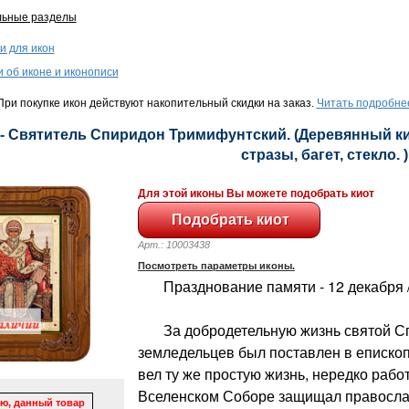
льные разделы
и для икон
и об иконе и иконописи
ри покупке икон действуют накопительный скидки на заказ.
Читать подробне
- Святитель Спиридон Тримифунтский. (Деревянный кио
стразы, багет, стекло. )
Для этой иконы Вы можете подобрать киот
Арт.: 10003438
Посмотреть параметры иконы.
Празднование памяти - 12 декабря /
За добродетельную жизнь святой Сп
земледельцев был поставлен в епископ
вел ту же простую жизнь, нередко работ
Вселенском Соборе защищал православ
ю, данный товар