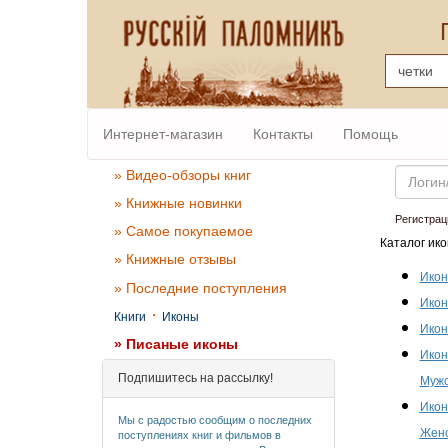
Интернет-магазин
Контакты
Помощь
Email
» Видео-обзоры книг
» Книжные новинки
Регистрац
» Самое покупаемое
Каталог ико
» Книжные отзывы
Икон
» Последние поступления
Икон
·
Книги
Иконы
Икон
» Писаные иконы
Икон
Подпишитесь на рассылку!
Мужс
Икон
Мы с радостью сообщим о последних
Женс
поступлениях книг и фильмов в