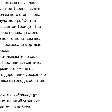
, показав наглядное
Святой Троице: взял в
л из него огонь, вода
чудотворца. ”Cе три
Пресвятой Троице - Три
идоне почивала столь
о по его молитвам шел
, воскресали мертвые,
бесы.
тольным” и по силе
 Преставился святитель
еркви его имени на
 о даровании урожая и о
няка от голода, обратив
ому, чудотворцу:
е, великий угодниче
дстоя на небеси