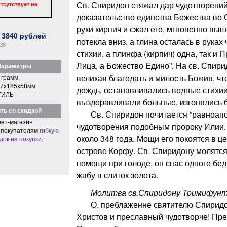
Св. Спиридон стяжал дар чудотворений
тсутствует на
доказательство единства Божества во 
руки кирпич и сжал его, мгновенно выше
:
3840
рублей
потекла вниз, а глина осталась в руках 
38
стихии, а плинфа (кирпич) одна, так и 
Лица, а Божество Едино”. На св. Спир
араметры
великая благодать и милость Божия, чт
 грамм
7x185x58мм
дождь, останавливались водные стихии
ТИЛЬ
выздоравливали больные, изгонялись 
ть со скидкой
Св. Спиридон почитается ”равноапос
ет-магазин
чудотворения подобным пророку Илии.
 покупателям
гибкую
около 348 года. Мощи его покоятся в ц
док на покупки
.
острове Корфу. Св. Спиридону молятся
помощи при голоде, он спас одного бед
жабу в слиток золота.
Молитва св.Спиридону Тримифунтск
О, преблаженне святителю Спиридон
Христов и преславный чудотворче! Пре