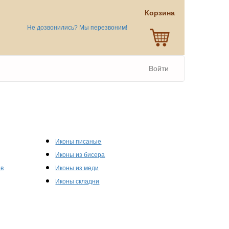
Корзина
Не дозвонились? Мы перезвоним!
Войти
Иконы писаные
Иконы из бисера
ов
Иконы из меди
Иконы складни