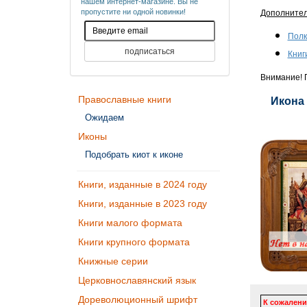
нашем интернет-магазине. Вы не
пропустите ни одной новинки!
Дополните
Полк
Книг
Внимание! П
Православные книги
Икона 
Ожидаем
Иконы
Подобрать киот к иконе
Книги, изданные в 2024 году
Книги, изданные в 2023 году
Книги малого формата
Книги крупного формата
Книжные серии
Церковнославянский язык
Дореволюционный шрифт
К сожалени