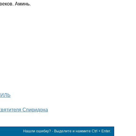
веков. Аминь.
ТИЛЬ
святителя Спиридона
Нашли ошибку? - Выделите и нажмите Ctrl + Enter.