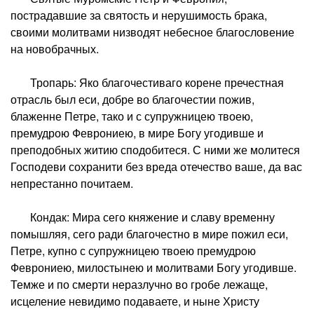
пострадавшие за святость и нерушимость брака,
своими молитвами низводят небесное благословение
на новобрачных.
Тропарь: Яко благочестиваго корене пречестная
отрасль был еси, добре во благочестии пожив,
блаженне Петре, тако и с супружницею твоею,
премудрою Феврониею, в мире Богу угодивше и
преподобных житию сподобитеся. С ними же молитеся
Господеви сохранити без вреда отечество ваше, да вас
непрестанно почитаем.
Кондак: Мира сего княжение и славу временну
помышляя, сего ради благочестно в мире пожил еси,
Петре, купно с супружницею твоею премудрою
Феврониею, милостынею и молитвами Богу угодивше.
Темже и по смерти неразлучно во гробе лежаще,
исцеление невидимо подаваете, и ныне Христу