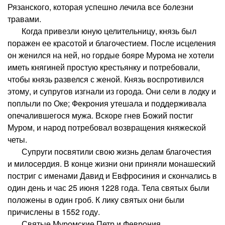
Рязанского, которая успешно лечила все болезни
травами.
Когда привезли юную целительницу, князь был
поражен ее красотой и благочестием. После исцеления
он женился на ней, но гордые бояре Мурома не хотели
иметь княгиней простую крестьянку и потребовали,
чтобы князь развелся с женой. Князь воспротивился
этому, и супругов изгнали из города. Они сели в лодку и
поплыли по Оке; Фекрония утешала и поддерживала
опечалившегося мужа. Вскоре гнев Божий постиг
Муром, и народ потребовал возвращения княжеской
четы.
Супруги посвятили свою жизнь делам благочестия
и милосердия. В конце жизни они приняли монашеский
постриг с именами Давид и Евфросиния и скончались в
один день и час 25 июня 1228 года. Тела святых были
положены в один гроб. К лику святых они были
причислены в 1552 году.
Святые Муромские Петр и Феврония,