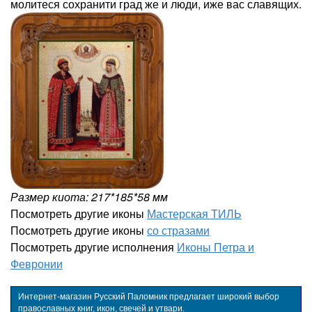
молитеся сохранити град же и люди, иже вас славящих.
Размер киота: 217*185*58 мм
Посмотреть другие иконы
Мастерская ТИЛЬ
Посмотреть другие иконы
со стразами
Посмотреть другие исполнения
Иконы Петра и
Февронии
Интернет-магазин Русский Паломник предлагает широкий выбор
православных книг, икон, свечей и утвари.