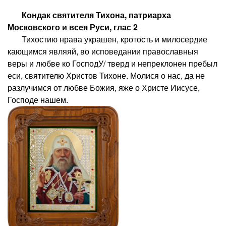
Кондак святителя Тихона, патриарха
Московского и всея Руси, глас 2
Тихостию нрава украшен, кротость и милосердие
кающимся являяй, во исповедании православныя
веры и любве ко ГосподУ/ тверд и непреклонен пребыл
еси, святителю Христов Тихоне. Молися о нас, да не
разлучимся от любве Божия, яже о Христе Иисусе,
Господе нашем.