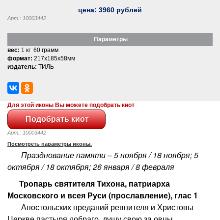
цена:
3960
рублей
Арт.: 10003442
Параметры
вес:
1 кг 60 грамм
формат:
217x185x58мм
издатель:
ТИЛЬ
Для этой иконы Вы можете подобрать киот
Арт.: 10003442
Посмотреть параметры иконы.
Празднование памяти – 5 ноября / 18 ноября; 5
октября / 18 октября; 26 января / 8 февраля
Тропарь святителя Тихона, патриарха
Московского и всея Руси (прославление), глас 1
Апостольских преданий ревнителя и Христовы
Церкве пастыря добраго, душу свою за овцы