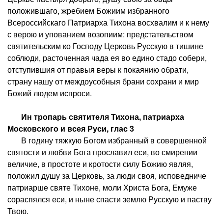
положившаго, жребием Божиим избранного
Всероссийскаго Патриарха Тихона восхвалим и к нему
с верою и упованием возопиим: предстательством
святительским ко Господу Церковь Русскую в тишине
соблюди, расточенная чада ея во едино стадо собери,
отступившия от правыя веры к покаянию обрати,
страну нашу от междоусобныя брани сохрани и мир
Божий людем испроси.
Ин тропарь святителя Тихона, патриарха
Московского и всея Руси, глас 3
В годину тяжкую Богом избранный в совершенной
святости и любви Бога прославил еси, во смирении
величие, в простоте и кротости силу Божию являя,
положил душу за Церковь, за люди своя, исповедниче
патриарше святе Тихоне, моли Христа Бога, Емуже
сораспялся еси, и ныне спасти землю Русскую и паству
Твою.