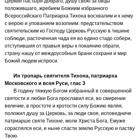
Церкве пастыря добраго, душу свою за овцы
положившаго, жребием Божиим избранного
Всероссийскаго Патриарха Тихона восхвалим и к нему
с верою и упованием возопиим: предстательством
святительским ко Господу Церковь Русскую в тишине
соблюди, расточенная чада ея во едино стадо собери,
отступившия от правыя веры к покаянию обрати,
страну нашу от междоусобныя брани сохрани и мир
Божий людем испроси.
Ин тропарь святителя Тихона, патриарха
Московского и всея Руси, глас 3
В годину тяжкую Богом избранный в совершенной
святости и любви Бога прославил еси, во смирении
величие, в простоте и кротости силу Божию являя,
положил душу за Церковь, за люди своя, исповедниче
патриарше святе Тихоне, моли Христа Бога, Емуже
сораспялся еси, и ныне спасти землю Русскую и паству
Твою.