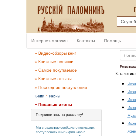
Интернет-магазин
Контакты
Помощь
Email
» Видео-обзоры книг
» Книжные новинки
Регистрац
» Самое покупаемое
Каталог ико
» Книжные отзывы
Икон
» Последние поступления
Икон
·
Книги
Иконы
Икон
» Писаные иконы
Икон
Подпишитесь на рассылку!
Мужс
Икон
Мы с радостью сообщим о последних
Женс
поступлениях книг и фильмов в