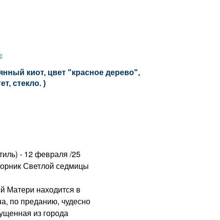
е
нный киот, цвет "красное дерево",
т, стекло. )
иль) - 12 февраля /25
вторник Светлой седмицы
 Матери находится в
а, по преданию, чудесно
ущенная из города