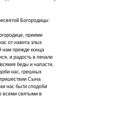
святой Богородицы:
городице, приими
нас от навета злых
й нам прежде конца
ся, и радость в печали
 всякия беды и напасти,
одоби нас, грешных
м пришествии Сына
ики нас быти сподоби
о всеми святыми в