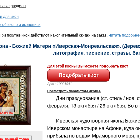
льные разделы
и для икон
и об иконе и иконописи
ри покупке икон действуют накопительный скидки на заказ.
Читать подробне
она - Божией Матери «Иверская-Монреальская». (Деревя
литография, тиснение, стразы, баге
Для этой иконы Вы можете подобрать киот
Арт.: 10001941
Посмотреть параметры иконы.
Дни празднования (ст. стиль / нов. ст
февраля; 13 октября / 26 октября; Во 
Иверская чудотворная икона Божией
Иверском монастыре на Афоне, куда он
прибыла по водам Мраморного моря, п
ю, данный товар