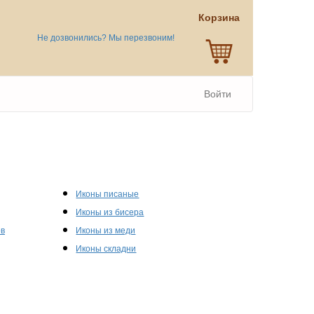
Корзина
Не дозвонились? Мы перезвоним!
Войти
Иконы писаные
Иконы из бисера
ов
Иконы из меди
Иконы складни