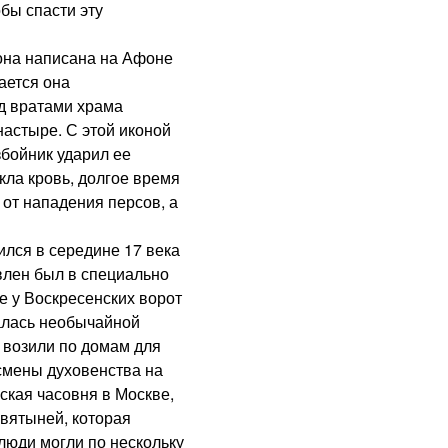
бы спасти эту
на написана на Афоне
ется она
ад вратами храма
астыре. С этой иконой
бойник ударил ее
екла кровь, долгое время
 от нападения персов, а
лся в середине 17 века
влен был в специально
е у Воскресенских ворот
алась необычайной
и возили по домам для
смены духовенства на
ская часовня в Москве,
вятыней, которая
люди могли по нескольку