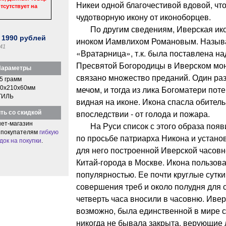
Никеи одной благочестивой вдовой, что
тсутствует на
чудотворную икону от иконоборцев.
По другим сведениям, Иверская ико
:
1990
рублей
иноком Иамвлихом Романовым. Называ
41
«Вратарница», т.к. была поставлена н
Пресвятой Богородицы в Иверском мон
араметры
связано множество преданий. Один раз
5 грамм
мечом, и тогда из лика Богоматери пот
0x210x60мм
ТИЛЬ
видная на иконе. Икона спасла обитель
впоследствии - от голода и пожара.
ть со скидкой
ет-магазин
На Руси список с этого образа появи
 покупателям
гибкую
по просьбе патриарха Никона и устано
док на покупки
.
для него построенной Иверской часовн
Китай-города в Москве. Икона пользов
популярностью. Ее почти круглые сутк
совершения треб и около полудня для 
четверть часа вносили в часовню. Ивер
возможно, была единственной в мире с
никогда не бывала закрыта, верующие 