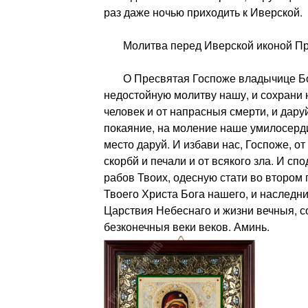
раз даже ночью приходить к Иверской.
Молитва перед Иверской иконой Пре
О Пресвятая Госпоже владычице Бо
недостойную молитву нашу, и сохрани 
человек и от напрасныя смерти, и дару
покаяние, на моление наше умилосерди
место даруй. И избави нас, Госпоже, от
скорбй и печали и от всякого зла. И сп
рабов Твоих, одесную стати во второ
Твоего Христа Бога нашего, и наследн
Царствия Небеснаго и жизни вечныя, с
безконечныя веки веков. Аминь.