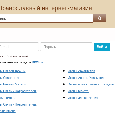
Православный интернет-магазин
Пароль
Войти
·
ия
Забыли пароль?
н по типам в разделе
ИКОНЫ
:
ы Святой Троицы
Иконы Архангелов
ы Спасителя
Иконы Ангела-Хранителя
ы Божьей Матери
Иконы православных праздник
ы Святых Покровителей.
Иконы в киоте
кие имена
Иконы для венчания
ы Святых Покровителей.
кие имена