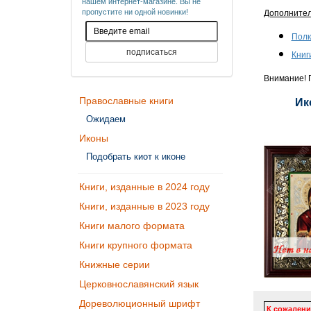
нашем интернет-магазине. Вы не
пропустите ни одной новинки!
Дополните
Полк
Книг
Внимание! П
Православные книги
Ик
Ожидаем
Иконы
Подобрать киот к иконе
Книги, изданные в 2024 году
Книги, изданные в 2023 году
Книги малого формата
Книги крупного формата
Книжные серии
Церковнославянский язык
Дореволюционный шрифт
К сожалени