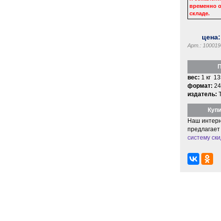
временно о
складе.
цена
Арт.: 100019
П
вес:
1 кг 13
формат:
24
издатель:
Купи
Наш интерн
предлагает
систему ски