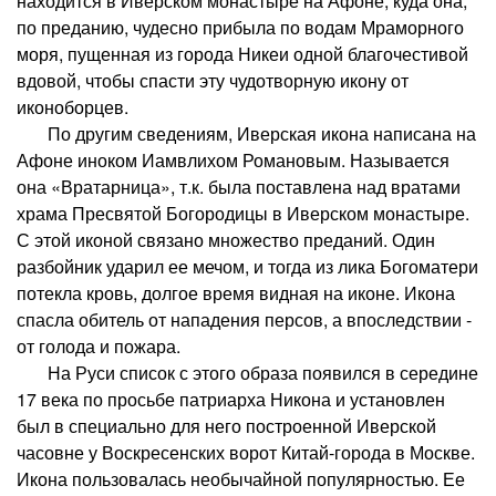
находится в Иверском монастыре на Афоне, куда она,
по преданию, чудесно прибыла по водам Мраморного
моря, пущенная из города Никеи одной благочестивой
вдовой, чтобы спасти эту чудотворную икону от
иконоборцев.
По другим сведениям, Иверская икона написана на
Афоне иноком Иамвлихом Романовым. Называется
она «Вратарница», т.к. была поставлена над вратами
храма Пресвятой Богородицы в Иверском монастыре.
С этой иконой связано множество преданий. Один
разбойник ударил ее мечом, и тогда из лика Богоматери
потекла кровь, долгое время видная на иконе. Икона
спасла обитель от нападения персов, а впоследствии -
от голода и пожара.
На Руси список с этого образа появился в середине
17 века по просьбе патриарха Никона и установлен
был в специально для него построенной Иверской
часовне у Воскресенских ворот Китай-города в Москве.
Икона пользовалась необычайной популярностью. Ее