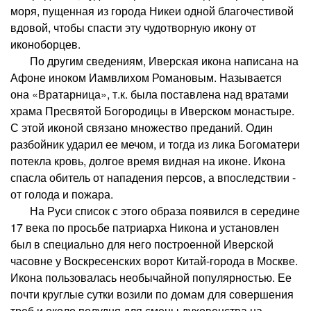
моря, пущенная из города Никеи одной благочестивой
вдовой, чтобы спасти эту чудотворную икону от
иконоборцев.
По другим сведениям, Иверская икона написана на
Афоне иноком Иамвлихом Романовым. Называется
она «Вратарница», т.к. была поставлена над вратами
храма Пресвятой Богородицы в Иверском монастыре.
С этой иконой связано множество преданий. Один
разбойник ударил ее мечом, и тогда из лика Богоматери
потекла кровь, долгое время видная на иконе. Икона
спасла обитель от нападения персов, а впоследствии -
от голода и пожара.
На Руси список с этого образа появился в середине
17 века по просьбе патриарха Никона и установлен
был в специально для него построенной Иверской
часовне у Воскресенских ворот Китай-города в Москве.
Икона пользовалась необычайной популярностью. Ее
почти круглые сутки возили по домам для совершения
треб и около полудня для смены духовенства на