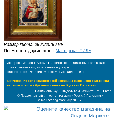
Размер киота: 260*230*60 мм
Посмотреть другие иконы
Мастерская ТИЛЬ
Интернет-магазин Русский Паломник предлагает широкий выбор
православных книг, икон, свечей и утвари.
Наш интернет-магазин существует уже более 19 лет.
Копирование содержимого этой страницы разрешено только при
наличии прямой обратной ссылки на
Русский Паломник
Нашли ошибку? - Выделите и нажмите Ctrl + Enter.
©
Православный интернет-магазин «Русский Паломник»
e-mail order@store.idrp.ru
•