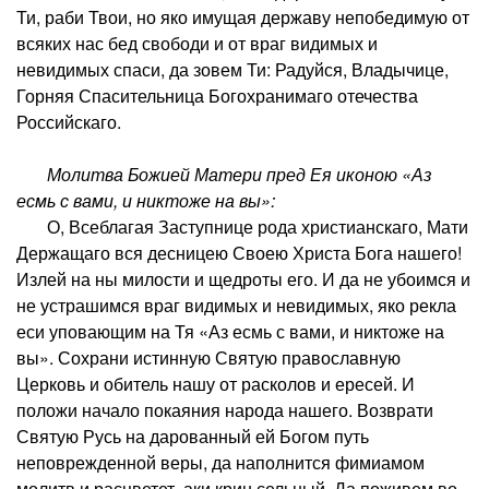
Ти, раби Твои, но яко имущая державу непобедимую от
всяких нас бед свободи и от враг видимых и
невидимых спаси, да зовем Ти: Радуйся, Владычице,
Горняя Спасительница Богохранимаго отечества
Российскаго.
Молитва Божией Матери пред Ея иконою «Аз
есмь с вами, и никтоже на вы»:
О, Всеблагая Заступнице рода христианскаго, Мати
Держащаго вся десницею Своею Христа Бога нашего!
Излей на ны милости и щедроты его. И да не убоимся и
не устрашимся враг видимых и невидимых, яко рекла
еси уповающим на Тя «Аз есмь с вами, и никтоже на
вы». Сохрани истинную Святую православную
Церковь и обитель нашу от расколов и ересей. И
положи начало покаяния народа нашего. Возврати
Святую Русь на дарованный ей Богом путь
неповрежденной веры, да наполнится фимиамом
молитв и расцветет, аки крин сельный. Да поживем во