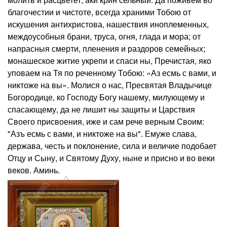
благочестии и чистоте, всегда храними Тобою от
искушения антихристова, нашествия иноплеменных,
междоусобныя брани, труса, огня, глада и мора; от
напрасныя смерти, пленения и раздоров семейных;
монашеское житие укрепи и спаси ны, Пречистая, яко
уповаем на Тя по реченному Тобою: «Аз есмь с вами, и
никтоже на вы». Молися о нас, Пресвятая Владычице
Богородице, ко Господу Богу нашему, милующему и
спасающему, да не лишит ны защиты и Царствия
Своего присвоения, иже и сам рече верным Своим:
"Азъ есмь с вами, и никтоже на вы". Емуже слава,
держава, честь и поклонение, сила и величие подобает
Отцу и Сыну, и Святому Духу, ныне и присно и во веки
веков. Аминь.