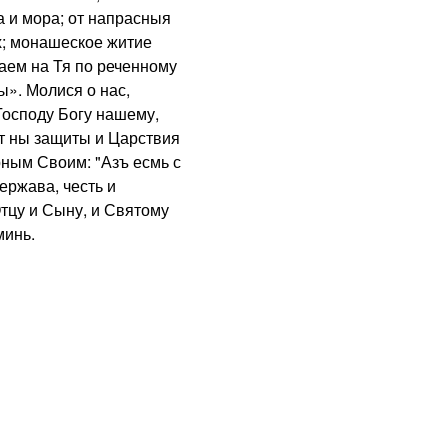
а и мора; от напрасныя
х; монашеское житие
ваем на Тя по реченному
ы». Молися о нас,
Господу Богу нашему,
т ны защиты и Царствия
рным Своим: "Азъ есмь с
ержава, честь и
Отцу и Сыну, и Святому
минь.