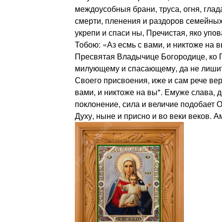
междоусобныя брани, труса, огня, глад
смерти, пленения и раздоров семейны
укрепи и спаси ны, Пречистая, яко упо
Тобою: «Аз есмь с вами, и никтоже на в
Пресвятая Владычице Богородице, ко 
милующему и спасающему, да не лиши
Своего присвоения, иже и сам рече ве
вами, и никтоже на вы". Емуже слава, д
поклонение, сила и величие подобает 
Духу, ныне и присно и во веки веков. А