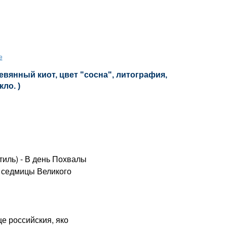
е
ревянный киот, цвет "сосна", литография,
кло. )
тиль) - В день Похвалы
й седмицы Великого
 российския, яко