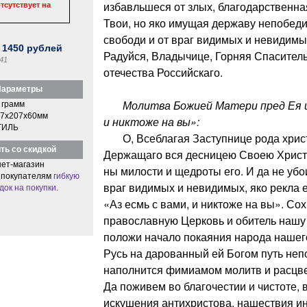
избавльшеся от злых, благодарственна
тсутствует на
Твои, но яко имущая державу непобеди
свободи и от враг видимых и невидимых
:
1450
рублей
Радуйся, Владычице, Горняя Спасител
41
отечества Российскаго.
араметры
Молитва Божией Матери пред Ея ико
 грамм
7x207x60мм
и никтоже на вы»:
ТИЛЬ
О, Всеблагая Заступнице рода христ
ть со скидкой
Держащаго вся десницею Своею Христа
ет-магазин
ны милости и щедроты его. И да не уб
 покупателям
гибкую
враг видимых и невидимых, яко рекла 
док на покупки
.
«Аз есмь с вами, и никтоже на вы». С
православную Церковь и обитель нашу 
положи начало покаяния народа нашег
Русь на дарованный ей Богом путь не
наполнится фимиамом молитв и расцвет
Да поживем во благочестии и чистоте, 
искушения антихристова, нашествия и