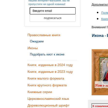
нашем интернет-магазине. Вы не
пропустите ни одной новинки!
Дополните
Полк
Книг
Внимание! П
Православные книги
Икона -
Ожидаем
Иконы
Подобрать киот к иконе
Книги, изданные в 2024 году
Книги, изданные в 2023 году
Книги малого формата
Книги крупного формата
Книжные серии
Церковнославянский язык
Дореволюционный шрифт
К сожалени