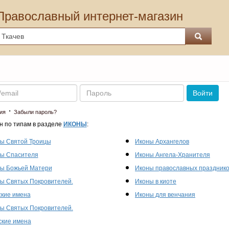
Православный интернет-магазин
Пароль
Войти
·
ия
Забыли пароль?
н по типам в разделе
ИКОНЫ
:
ы Святой Троицы
Иконы Архангелов
ы Спасителя
Иконы Ангела-Хранителя
ы Божьей Матери
Иконы православных праздник
ы Святых Покровителей.
Иконы в киоте
кие имена
Иконы для венчания
ы Святых Покровителей.
кие имена