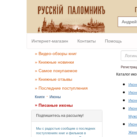
Интернет-магазин
Контакты
Помощь
Email
» Видео-обзоры книг
» Книжные новинки
Регистрац
» Самое покупаемое
Каталог ико
» Книжные отзывы
Икон
» Последние поступления
Икон
·
Книги
Иконы
Икон
» Писаные иконы
Икон
Подпишитесь на рассылку!
Мужс
Икон
Мы с радостью сообщим о последних
Женс
поступлениях книг и фильмов в