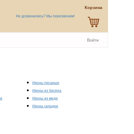
Корзина
Не дозвонились? Мы перезвоним!
Войти
Иконы писаные
Иконы из бисера
ов
Иконы из меди
Иконы складни