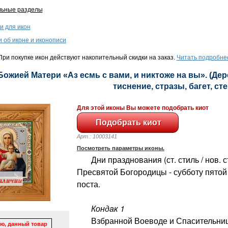
льные разделы
и для икон
и об иконе и иконописи
ри покупке икон действуют накопительный скидки на заказ.
Читать подробне
 Божией Матери «Аз есмь с вами, и никтоже на вы». (Де
тиснение, стразы, багет, сте
Для этой иконы Вы можете подобрать киот
Арт.: 10003141
Посмотреть параметры иконы.
Дни празднования (ст. стиль / нов. с
Пресвятой Богородицы - субботу пято
поста.
Кондак 1
Взбранной Воеводе и Спасительнице
ю, данный товар