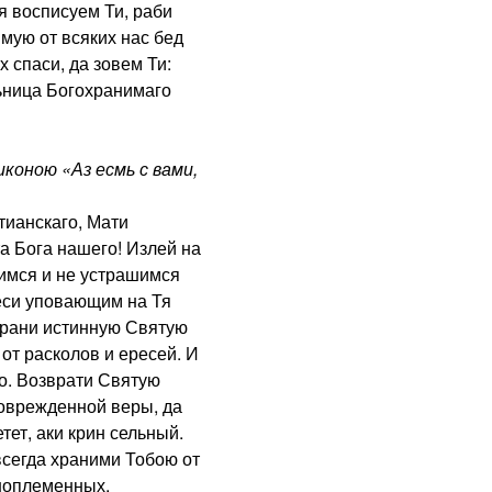
я восписуем Ти, раби
мую от всяких нас бед
 спаси, да зовем Ти:
ьница Богохранимаго
ною «Аз есмь с вами,
ианскаго, Мати
 Бога нашего! Излей на
оимся и не устрашимся
еси уповающим на Тя
охрани истинную Святую
от расколов и ересей. И
о. Возврати Святую
поврежденной веры, да
ет, аки крин сельный.
всегда храними Тобою от
ноплеменных,