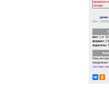
временно о
складе.
цена
Арт.: 100031
П
вес:
1 кг 55
формат:
23
издатель:
Купи
Наш интерн
предлагает
систему ски