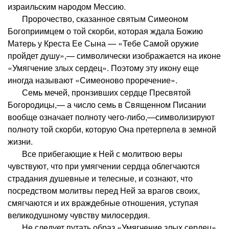
израильским народом Мессию.
Пророчество, сказанное святым Симеоном
Богоприимцем о той скорби, которая ждала Божию
Матерь у Креста Ее Сына — «Тебе Самой оружие
пройдет душу»,— символически изображается на иконе
«Умягчение злых сердец». Поэтому эту икону еще
иногда называют «Симеоново проречение».
Семь мечей, пронзивших сердце Пресвятой
Богородицы,— а число семь в Священном Писании
вообще означает полноту чего-либо,—символизируют
полноту той скорби, которую Она претерпела в земной
жизни.
Все прибегающие к Ней с молитвою веры
чувствуют, что при умягчении сердца облегчаются
страдания душевные и телесные, и сознают, что
посредством молитвы перед Ней за врагов своих,
смягчаются и их враждебные отношения, уступая
великодушному чувству милосердия.
Не следует путать образ «Умягчение злых сердец»