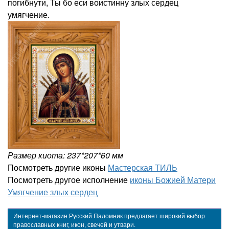
погибнути, Ты бо еси воистинну злых сердец
умягчение.
Размер киота: 237*207*60 мм
Посмотреть другие иконы
Мастерская ТИЛЬ
Посмотреть другое исполнение
иконы Божией Матери
Умягчение злых сердец
Интернет-магазин Русский Паломник предлагает широкий выбор
православных книг, икон, свечей и утвари.