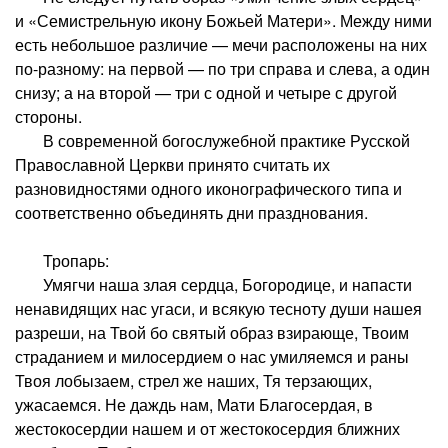
и «Семистрельную икону Божьей Матери». Между ними
есть небольшое различие — мечи расположены на них
по-разному: на первой — по три справа и слева, а один
снизу; а на второй — три с одной и четыре с другой
стороны.
В современной богослужебной практике Русской
Православной Церкви принято считать их
разновидностями одного иконографического типа и
соответственно объединять дни празднования.
Тропарь:
Умягчи наша злая сердца, Богородице, и напасти
ненавидящих нас угаси, и всякую тесноту души нашея
разреши, на Твой бо святый образ взирающе, Твоим
страданием и милосердием о нас умиляемся и раны
Твоя лобызаем, стрел же наших, Тя терзающих,
ужасаемся. Не даждь нам, Мати Благосердая, в
жестокосердии нашем и от жестокосердия ближних