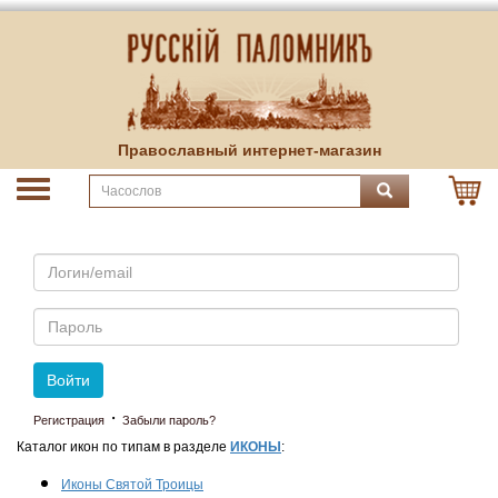
Православный интернет-магазин
Email
Пароль
Войти
·
Регистрация
Забыли пароль?
Каталог икон по типам в разделе
ИКОНЫ
:
Иконы Святой Троицы