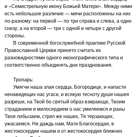
и «Семистрельную икону Божьей Матери». Между ними
есть небольшое различие — мечи расположены на них
по-разному: на первой — по три справа и слева, а один
снизу; а на второй — три с одной и четыре с другой
стороны.
В современной богослужебной практике Русской
Православной Церкви принято считать их
разновидностями одного иконографического типа и
соответственно объединять дни празднования.
Тропарь:
Умягчи наша злая сердца, Богородице, и напасти
ненавидящих нас угаси, и всякую тесноту души нашея
разреши, на Твой бо святый образ взирающе, Твоим
страданием и милосердием о нас умиляемся и раны
Твоя лобызаем, стрел же наших, Тя терзающих,
ужасаемся. Не даждь нам, Мати Благосердая, в
жестокосердии нашем и от жестокосердия ближних