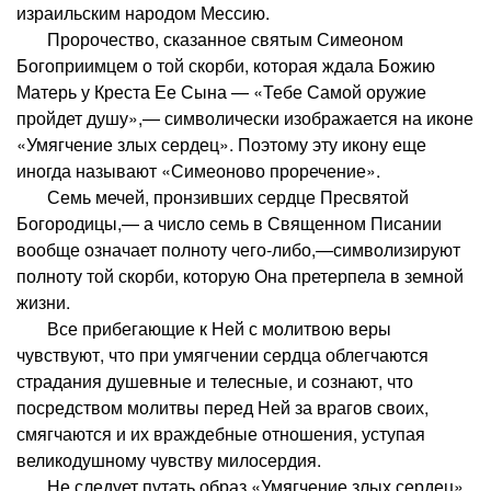
израильским народом Мессию.
Пророчество, сказанное святым Симеоном
Богоприимцем о той скорби, которая ждала Божию
Матерь у Креста Ее Сына — «Тебе Самой оружие
пройдет душу»,— символически изображается на иконе
«Умягчение злых сердец». Поэтому эту икону еще
иногда называют «Симеоново проречение».
Семь мечей, пронзивших сердце Пресвятой
Богородицы,— а число семь в Священном Писании
вообще означает полноту чего-либо,—символизируют
полноту той скорби, которую Она претерпела в земной
жизни.
Все прибегающие к Ней с молитвою веры
чувствуют, что при умягчении сердца облегчаются
страдания душевные и телесные, и сознают, что
посредством молитвы перед Ней за врагов своих,
смягчаются и их враждебные отношения, уступая
великодушному чувству милосердия.
Не следует путать образ «Умягчение злых сердец»