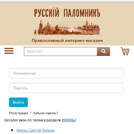
Православный интернет-магазин
Email
Пароль
Войти
·
Регистрация
Забыли пароль?
Каталог икон по типам в разделе
ИКОНЫ
:
Иконы Святой Троицы