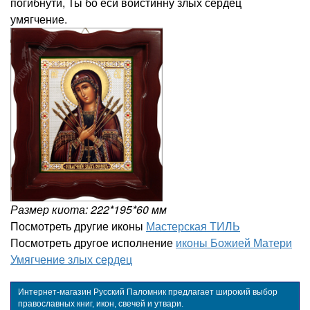
погибнути, Ты бо еси воистинну злых сердец
умягчение.
Размер киота: 222*195*60 мм
Посмотреть другие иконы
Мастерская ТИЛЬ
Посмотреть другое исполнение
иконы Божией Матери
Умягчение злых сердец
Интернет-магазин Русский Паломник предлагает широкий выбор
православных книг, икон, свечей и утвари.