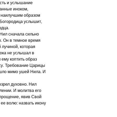
ость и услышание
шанные иноком,
 наилучшим образом
 Богородица услышит,
рдца.
ил сначала сильно
. Он в темное время
 лучиной, которая
пока не услышал в
 ему коптить образ
су. Требование Царицы
шло мимо ушей Нила. И
зрел духовно. Нил
лении. И молитва его
прощение, явив Свой
 ее волю: назвать икону