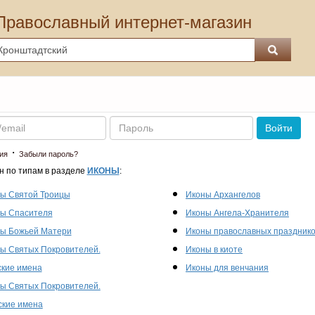
Православный интернет-магазин
Пароль
Войти
·
ия
Забыли пароль?
н по типам в разделе
ИКОНЫ
:
ы Святой Троицы
Иконы Архангелов
ы Спасителя
Иконы Ангела-Хранителя
ы Божьей Матери
Иконы православных праздник
ы Святых Покровителей.
Иконы в киоте
кие имена
Иконы для венчания
ы Святых Покровителей.
кие имена