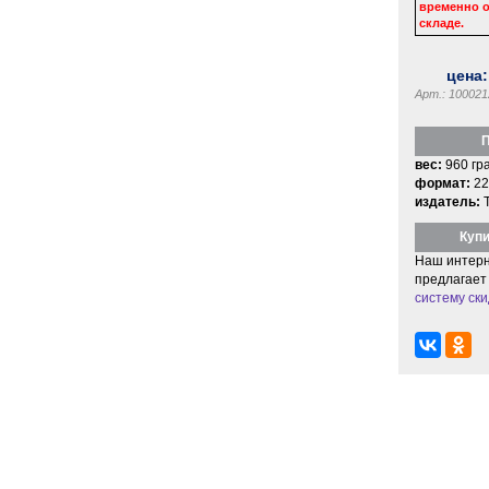
временно о
складе.
цена
Арт.: 100021
П
вес:
960 гр
формат:
22
издатель:
Купи
Наш интерн
предлагает
систему ски