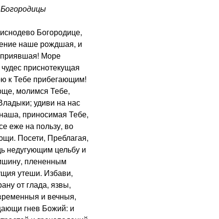
Богородицы
снодево Богородице,
сение наше рождшая, и
х приявшая! Море
 чудес приснотекущая
ою к Тебе прибегающим!
ще, молимся Тебе,
ладыки; удиви на нас
наша, приносимая Тебе,
е еже на пользу, во
щи. Посети, Преблагая,
дь недугующим цельбу и
ишину, плененным
ущия утеши. Избави,
ану от глада, язвы,
 временныя и вечныя,
ающи гнев Божий: и