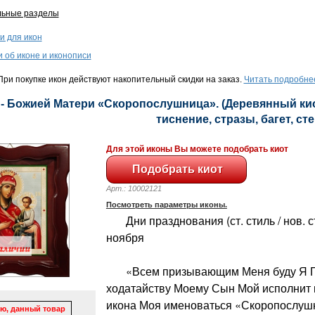
льные разделы
и для икон
и об иконе и иконописи
ри покупке икон действуют накопительный скидки на заказ.
Читать подробне
 - Божией Матери «Скоропослушница». (Деревянный киот
тиснение, стразы, багет, сте
Для этой иконы Вы можете подобрать киот
Арт.: 10002121
Посмотреть параметры иконы.
Дни празднования (ст. стиль / нов. сти
ноября
«Всем призывающим Меня буду Я Пр
ходатайству Моему Сын Мой исполнит 
икона Моя именоваться «Скоропослушн
ю, данный товар