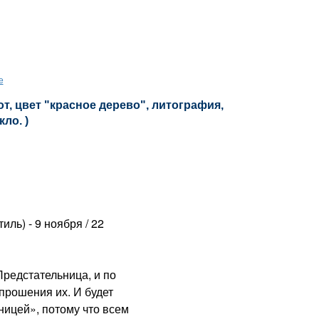
е
, цвет "красное дерево", литография,
кло. )
ль) - 9 ноября / 22
едстательница, и по
прошения их. И будет
ицей», потому что всем