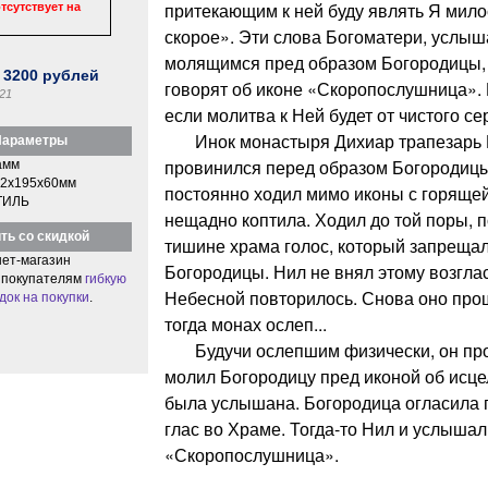
притекающим к ней буду являть Я мил
тсутствует на
скорое». Эти слова Богоматери, услы
молящимся пред образом Богородицы,
:
3200
рублей
говорят об иконе «Скоропослушница».
21
если молитва к Ней будет от чистого се
Инок монастыря Дихиар трапезарь Н
араметры
провинился перед образом Богородицы
амм
2x195x60мм
постоянно ходил мимо иконы с горящей
ТИЛЬ
нещадно коптила. Ходил до той поры, 
ть со скидкой
тишине храма голос, который запрещал
ет-магазин
Богородицы. Нил не внял этому возгла
 покупателям
гибкую
Небесной повторилось. Снова оно про
док на покупки
.
тогда монах ослеп...
Будучи ослепшим физически, он про
молил Богородицу пред иконой об исце
была услышана. Богородица огласила 
глас во Храме. Тогда-то Нил и услышал
«Скоропослушница».