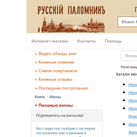
Интернет-магазин
Контакты
Помощь
Email
» Видео-обзоры книг
» Книжные новинки
Регистрац
» Самое покупаемое
Каталог ико
» Книжные отзывы
Икон
» Последние поступления
Икон
·
Книги
Иконы
Икон
» Писаные иконы
Икон
Подпишитесь на рассылку!
Мужс
Икон
Мы с радостью сообщим о последних
Женс
поступлениях книг и фильмов в