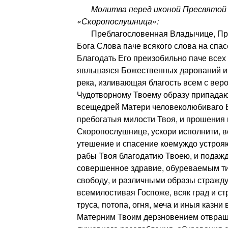
Молитва перед иконой Пресвятой 
«Скоропослушница»:
Преблагословенная Владычице, При
Бога Слова паче всякого слова на спа
Благодать Его преизобильно паче все
явльшаяся Божественных дарований и
река, изливающая благость всем с вер
Чудотворному Твоему образу припадаю
всещедрей Матери человеколюбиваго В
пребогатыя милости Твоя, и прошения 
Скоропослушнице, ускори исполнити, вс
утешение и спасение коемуждо устрояю
рабы Твоя благодатию Твоею, и подаж
совершенное здравие, обуреваемым т
свободу, и различными образы стражд
всемилостивая Госпоже, всяк град и стр
труса, потопа, огня, меча и иныя казни
Матерним Твоим дерзновением отвращ