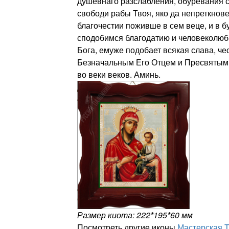
душевнаго разслабления, обуревания с
свободи рабы Твоя, яко да непреткнов
благочестии поживше в сем веце, и в 
сподобимся благодатию и человеколюб
Бога, емуже подобает всякая слава, че
Безначальным Его Отцем и Пресвятым 
во веки веков. Аминь.
Размер киота: 222*195*60 мм
Посмотреть другие иконы
Мастерская 