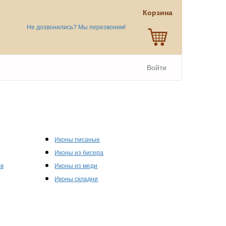
Корзина
Не дозвонились? Мы перезвоним!
Войти
Иконы писаные
Иконы из бисера
ов
Иконы из меди
Иконы складни