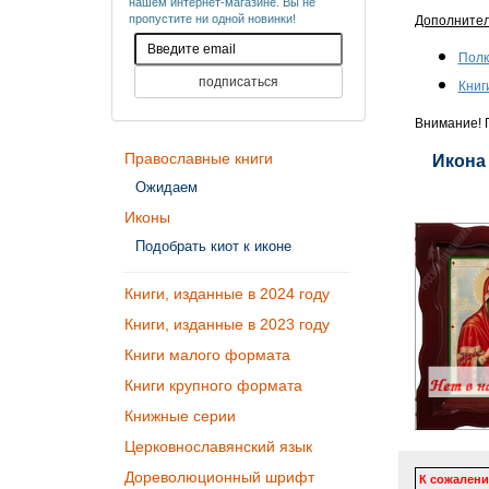
нашем интернет-магазине. Вы не
пропустите ни одной новинки!
Дополните
Полк
Книг
Внимание! П
Православные книги
Икона
Ожидаем
Иконы
Подобрать киот к иконе
Книги, изданные в 2024 году
Книги, изданные в 2023 году
Книги малого формата
Книги крупного формата
Книжные серии
Церковнославянский язык
Дореволюционный шрифт
К сожалени