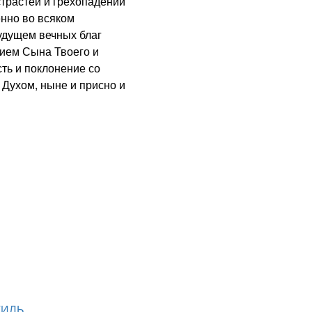
трастей и грехопадений
енно во всяком
будущем вечных благ
ием Сына Твоего и
сть и поклонение со
Духом, ныне и присно и
ТИЛЬ