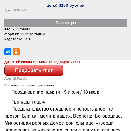
цена:
3180
рублей
Арт.: 10002553
Параметры
вес:
960 грамм
формат:
222x195x60мм
издатель:
ТИЛЬ
Для этой иконы Вы можете подобрать киот
Арт.: 10002553
Посмотреть параметры иконы.
Празднование памяти - 5 июля / 18 июля
Тропарь, глас 4
Предстательство страшное и непостыдное, не
презри, Благая, молитв наших, Всепетая Богородице,
Милостивая верных Домостроительнице, утверди
православных жительство, спаси страну нашу и всех