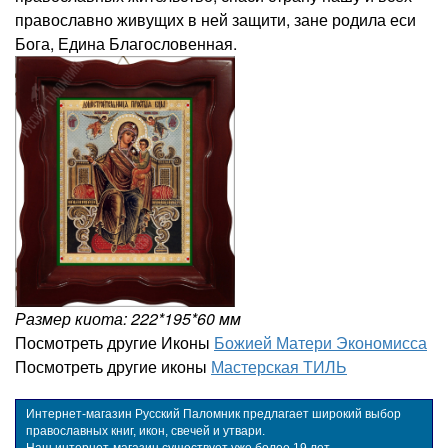
православно живущих в ней защити, зане родила еси
Бога, Едина Благословенная.
Размер киота: 222*195*60 мм
Посмотреть другие Иконы
Божией Матери Экономисса
Посмотреть другие иконы
Мастерская ТИЛЬ
Интернет-магазин Русский Паломник предлагает широкий выбор
православных книг, икон, свечей и утвари.
Наш интернет-магазин существует уже более 19 лет.