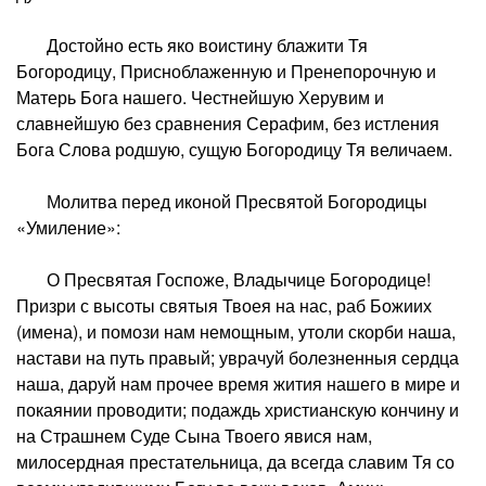
Достойно есть яко воистину блажити Тя
Богородицу, Присноблаженную и Пренепорочную и
Матерь Бога нашего. Честнейшую Херувим и
славнейшую без сравнения Серафим, без истления
Бога Слова родшую, сущую Богородицу Тя величаем.
Молитва перед иконой Пресвятой Богородицы
«Умиление»:
О Пресвятая Госпоже, Владычице Богородице!
Призри с высоты святыя Твоея на нас, раб Божиих
(имена), и помози нам немощным, утоли скорби наша,
настави на путь правый; уврачуй болезненныя сердца
наша, даруй нам прочее время жития нашего в мире и
покаянии проводити; подаждь христианскую кончину и
на Страшнем Суде Сына Твоего явися нам,
милосердная престательница, да всегда славим Тя со