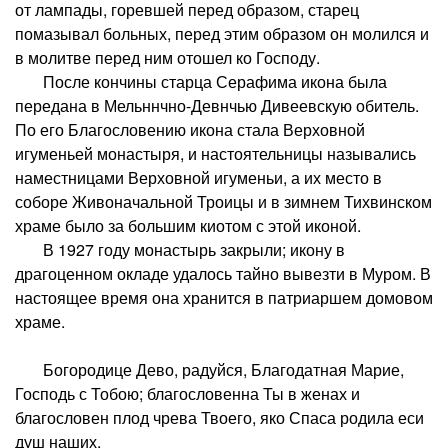
от лампады, горевшей перед образом, старец
помазывал больных, перед этим образом он молился и
в молитве перед ним отошел ко Господу.
После кончины старца Серафима икона была
передана в Мельннчно-Девнчью Дивеевскую обитель.
По его Благословению икона стала Верховной
игуменьей монастыря, и настоятельницы назывались
наместницами Верховной игуменьи, а их место в
соборе Живоначальной Троицы и в зимнем Тихвинском
храме было за большим киотом с этой иконой.
В 1927 году монастырь закрыли; икону в
драгоценном окладе удалось тайно вывезти в Муром. В
настоящее время она хранится в патриаршем домовом
храме.
Богородице Дево, радуйся, Благодатная Марие,
Господь с Тобою; благословенна Ты в женах и
благословен плод чрева Твоего, яко Спаса родила еси
душ наших.