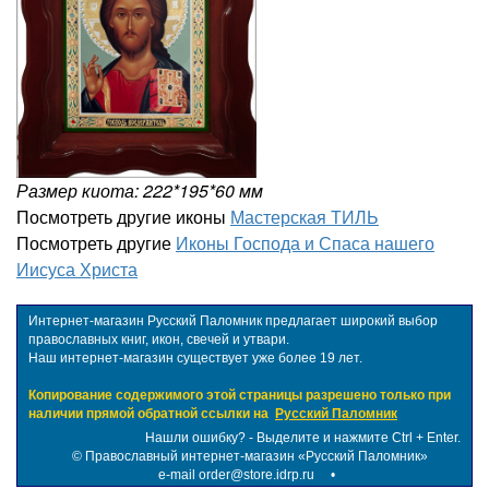
Размер киота: 222*195*60 мм
Посмотреть другие иконы
Мастерская ТИЛЬ
Посмотреть другие
Иконы Господа и Спаса нашего
Иисуса Христа
Интернет-магазин Русский Паломник предлагает широкий выбор
православных книг, икон, свечей и утвари.
Наш интернет-магазин существует уже более 19 лет.
Копирование содержимого этой страницы разрешено только при
наличии прямой обратной ссылки на
Русский Паломник
Нашли ошибку? - Выделите и нажмите Ctrl + Enter.
©
Православный интернет-магазин «Русский Паломник»
e-mail order@store.idrp.ru
•