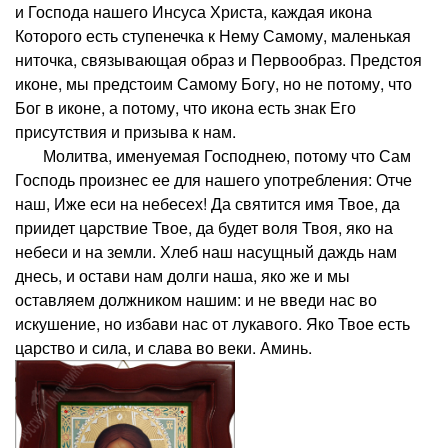
и Господа нашего Инсуса Христа, каждая икона
Которого есть ступенечка к Нему Самому, маленькая
ниточка, связывающая образ и Первообраз. Предстоя
иконе, мы предстоим Самому Богу, но не потому, что
Бог в иконе, а потому, что икона есть знак Его
присутствия и призыва к нам.
Молитва, именуемая Господнею, потому что Сам
Господь произнес ее для нашего употребления: Отче
наш, Иже еси на небесех! Да святится имя Твое, да
приидет царствие Твое, да будет воля Твоя, яко на
небеси и на земли. Хлеб наш насущный даждь нам
днесь, и остави нам долги наша, яко же и мы
оставляем должником нашим: и не введи нас во
искушение, но избави нас от лукавого. Яко Твое есть
царство и сила, и слава во веки. Аминь.