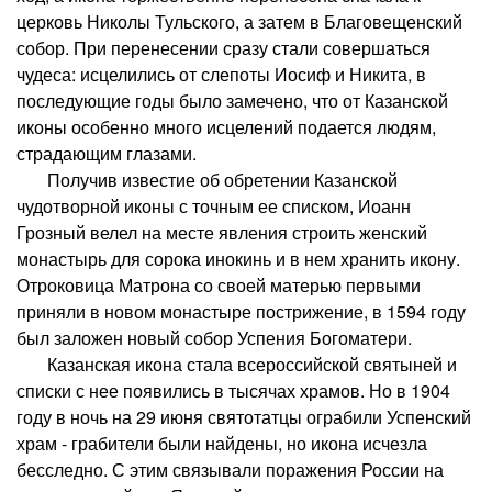
церковь Николы Тульского, а затем в Благовещенский
собор. При перенесении сразу стали совершаться
чудеса: исцелились от слепоты Иосиф и Никита, в
последующие годы было замечено, что от Казанской
иконы особенно много исцелений подается людям,
страдающим глазами.
Получив известие об обретении Казанской
чудотворной иконы с точным ее списком, Иоанн
Грозный велел на месте явления строить женский
монастырь для сорока инокинь и в нем хранить икону.
Отроковица Матрона со своей матерью первыми
приняли в новом монастыре пострижение, в 1594 году
был заложен новый собор Успения Богоматери.
Казанская икона стала всероссийской святыней и
списки с нее появились в тысячах храмов. Но в 1904
году в ночь на 29 июня святотатцы ограбили Успенский
храм - грабители были найдены, но икона исчезла
бесследно. С этим связывали поражения России на