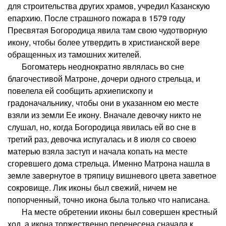
для строительства других храмов, учредил Казанскую
епархию. После страшного пожара в 1579 году
Пресвятая Богородица явила там свою чудотворную
икону, чтобы более утвердить в христианской вере
обращенных из тамошних жителей.
Богоматерь неоднократно являлась во сне
благочестивой Матроне, дочери одного стрельца, и
повелела ей сообщить архиепископу и
градоначальнику, чтобы они в указанном ею месте
взяли из земли Ее икону. Вначале девочку никто не
слушал, но, когда Богородица явилась ей во сне в
третий раз, девочка испугалась и 8 июля со своею
матерью взяла заступ и начала копать на месте
сгоревшего дома стрельца. Именно Матрона нашла в
земле завернутое в тряпицу вишневого цвета заветное
сокровище. Лик иконы был свежий, ничем не
попорченный, точно икона была только что написана.
На месте обретении иконы был совершен крестный
ход, а икона торжественно перенесена сначала к