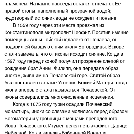
пламенем. На камне навсегда остался отпечаток Ее
правой стопы, наполненный прозрачной водой;
чудотворный источник воды не оскудеет и поныне.
В 1559 году через эти места проезжал из
Константинополя митрополит Неофит. Посетив имение
помещицы Анны Гойской недалеко от Почаева, он
подарил ей бывшую с ним икону Богородицы. Вскоре
стали замечать, что от иконы исходит сияние. Когда в
1597 году перед иконой получил прозрение слепой от
рождения брат Анны, Филипп, она передала образ
инокам, жившим на Почаевской горе. Святой образ
был поставлен в храме Успения Божией Матери; тогда
икона впервые стала называться Почаевской. От
иконы совершались многочисленные исцеления.
Когда в 1675 году турки осадили Почаевский
монастырь, иноки со слезами молились перед образом
Богоматери и у гробницы с мощами преподовного
Иова Почаевского. Игумен велел петь акафист Царице
Небесной. Когда запели «Взбранной Воеводе