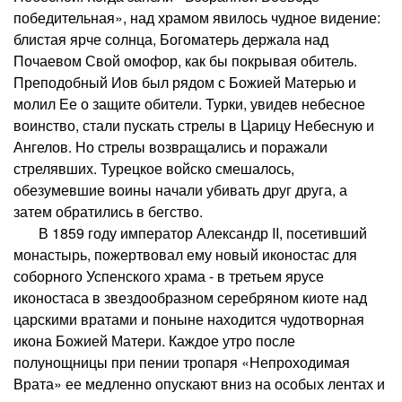
победительная», над храмом явилось чудное видение:
блистая ярче солнца, Богоматерь держала над
Почаевом Свой омофор, как бы покрывая обитель.
Преподобный Иов был рядом с Божией Матерью и
молил Ее о защите обители. Турки, увидев небесное
воинство, стали пускать стрелы в Царицу Небесную и
Ангелов. Но стрелы возвращались и поражали
стрелявших. Турецкое войско смешалось,
обезумевшие воины начали убивать друг друга, а
затем обратились в бегство.
В 1859 году император Александр II, посетивший
монастырь, пожертвовал ему новый иконостас для
соборного Успенского храма - в третьем ярусе
иконостаса в звездообразном серебряном киоте над
царскими вратами и поныне находится чудотворная
икона Божией Матери. Каждое утро после
полунощницы при пении тропаря «Непроходимая
Врата» ее медленно опускают вниз на особых лентах и