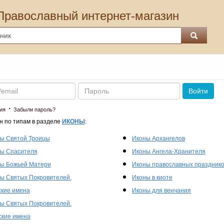
Православный интернет-магазин
Пароль
Войти
·
ия
Забыли пароль?
н по типам в разделе
ИКОНЫ
:
ы Святой Троицы
Иконы Архангелов
ы Спасителя
Иконы Ангела-Хранителя
ы Божьей Матери
Иконы православных праздник
ы Святых Покровителей.
Иконы в киоте
кие имена
Иконы для венчания
ы Святых Покровителей.
кие имена