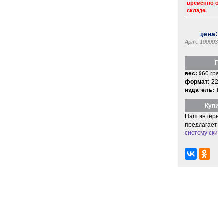
временно о
складе.
цена
Арт.: 100003
П
вес:
960 гр
формат:
22
издатель:
Купи
Наш интерн
предлагает
систему ски