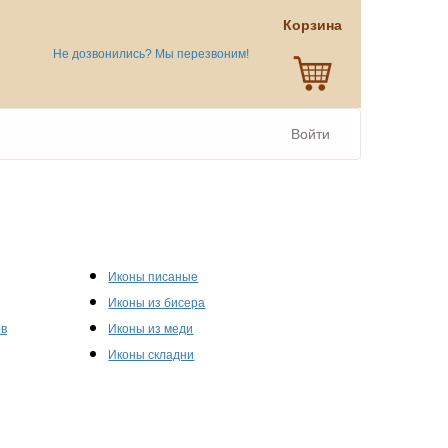
Корзина
Не дозвонились? Мы перезвоним!
Войти
Иконы писаные
Иконы из бисера
ов
Иконы из меди
Иконы складни