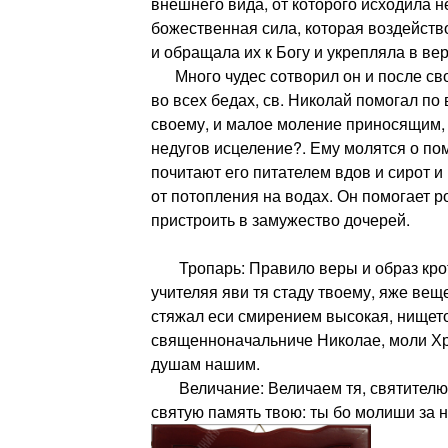
внешнего вида, от которого исходила 
божественная сила, которая воздейств
и обращала их к Богу и укрепляла в вер
Много чудес сотворил он и после сво
во всех бедах, св. Николай помогал п
своему, и малое моление приносящим,
недугов исцеление?. Ему молятся о по
почитают его питателем вдов и сирот 
от потопления на водах. Он помогает р
пристроить в замужество дочерей.
Тропарь: Правило веры и образ кро
учителяя яви тя стаду твоему, яже веще
стяжал еси смирением высокая, нището
священноначальниче Николае, моли Хр
душам нашим.
Величание: Величаем тя, святителю о
святую память твою: ты бо молиши за н