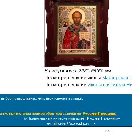
Размер киота: 222*195*60 мм
Посмотреть другие иконы
Мастерская 
Посмотреть другие
Иконы святителя Н
ыбор православных книг, икон, свечей и утвари.
лько при наличии прямой обратной ссылки на
Русский Паломник
©
Православный интернет-магазин «Русский Паломник»
e-mail order@store.idrp.ru
•