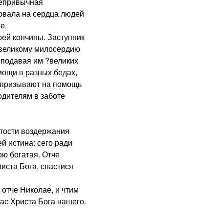
непривычная
овала на сердца людей
е.
ей кончины. Заступник
о великому милосердию
 подавая им ?великих
мощи в разных бедах,
и призывают на помощь
одителям в заботе
тости воздержания
й истина: сего ради
ю богатая. Отче
иста Бога, спастися
тче Николае, и чтим
ас Христа Бога нашего.