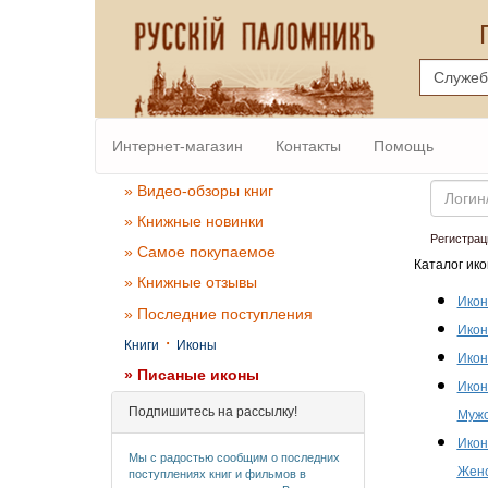
Интернет-магазин
Контакты
Помощь
Email
» Видео-обзоры книг
» Книжные новинки
Регистрац
» Самое покупаемое
Каталог ико
» Книжные отзывы
Икон
» Последние поступления
Икон
·
Книги
Иконы
Икон
» Писаные иконы
Икон
Подпишитесь на рассылку!
Мужс
Икон
Мы с радостью сообщим о последних
Женс
поступлениях книг и фильмов в