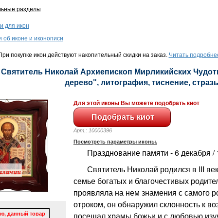
льные разделы
и для икон
и об иконе и иконописи
ри покупке икон действуют накопительный скидки на заказ.
Читать подробне
- Святитель Николай Архиепископ Мирликийских Чудотв
дерево", литография, тиснение, стразы,
Для этой иконы Вы можете подобрать киот
Арт.: 10000396
Посмотреть параметры иконы.
Празднование памяти - 6 декабря / 
Святитель Николай родился в III век
семье богатых и благочестивых родите
проявляла на нем знамения с самого р
отроком, он обнаружил склонность к в
посещал храмы божьи и с любовью из
ю, данный товар