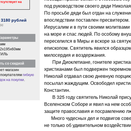
тсутствует на
под руководством своего дяди Николая
По просьбе дяди был отдан на служени
впоследствии поставлен пресвитером. 
:
3180
рублей
96
Иерусалим и в пути своими молитвами
на море и спас людей. По особому вн
араметры
переселился в Миры и вскоре за святу
амм
епископом. Святитель явился образцом
2x195x60мм
милосердия и воздержания.
ТИЛЬ
При Диоклетиане, гонителе христиан
ть со скидкой
христианами был подвержен тюремном
ет-магазин
Николай отдавал свою дневную порцию
 покупателям
гибкую
док на покупки
.
посылал жаждущим. Освободил христи
Константин.
В 325 году святитель Николай прису
Вселенском Соборе и явил на нем особ
защите православия и посрамлению лж
Много чудесных дел и подвигов сове
не только об удивительном воздействии 