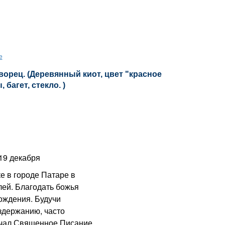
е
орец. (Деревянный киот, цвет "красное
 багет, стекло. )
19 декабря
е в городе Патаре в
лей. Благодать божья
ождения. Будучи
оздержанию, часто
учал Священное Писание