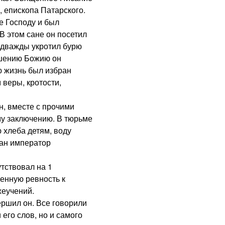
, епископа Патарского.
е Господу и был
В этом сане он посетил
 дважды укротил бурю
ушению Божию он
ю жизнь был избран
 веры, кротости,
, вместе с прочими
у заключению. В тюрьме
 хлеба детям, воду
ан император
тствовал на 1
енную ревность к
еучений.
ршил он. Все говорили
его слов, но и самого