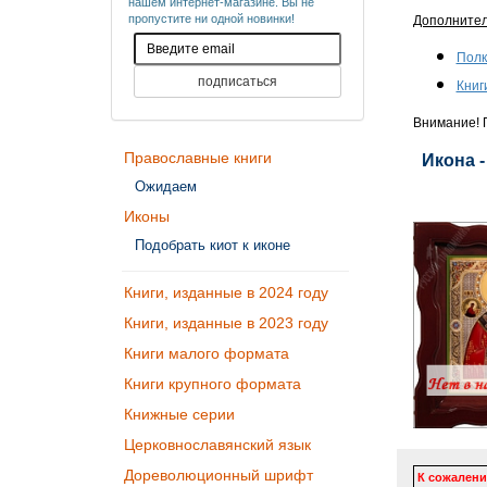
нашем интернет-магазине. Вы не
пропустите ни одной новинки!
Дополните
Полк
Книг
Внимание! П
Православные книги
Икона 
Ожидаем
Иконы
Подобрать киот к иконе
Книги, изданные в 2024 году
Книги, изданные в 2023 году
Книги малого формата
Книги крупного формата
Книжные серии
Церковнославянский язык
Дореволюционный шрифт
К сожалени