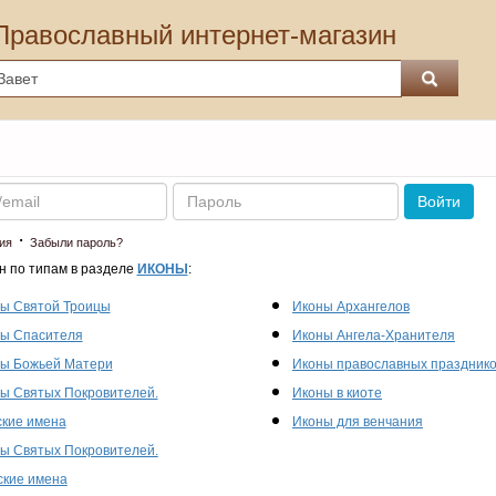
Православный интернет-магазин
Пароль
Войти
·
ия
Забыли пароль?
н по типам в разделе
ИКОНЫ
:
ы Святой Троицы
Иконы Архангелов
ы Спасителя
Иконы Ангела-Хранителя
ы Божьей Матери
Иконы православных праздник
ы Святых Покровителей.
Иконы в киоте
кие имена
Иконы для венчания
ы Святых Покровителей.
кие имена