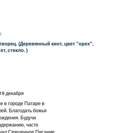
е
орец. (Деревянный киот, цвет "орех",
т, стекло. )
19 декабря
е в городе Патаре в
лей. Благодать божья
ождения. Будучи
оздержанию, часто
учал Священное Писание