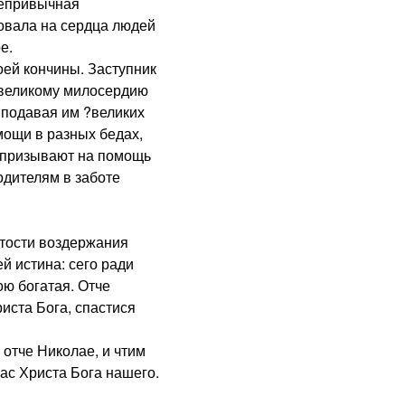
непривычная
овала на сердца людей
е.
ей кончины. Заступник
о великому милосердию
 подавая им ?великих
мощи в разных бедах,
и призывают на помощь
одителям в заботе
тости воздержания
й истина: сего ради
ю богатая. Отче
иста Бога, спастися
тче Николае, и чтим
ас Христа Бога нашего.