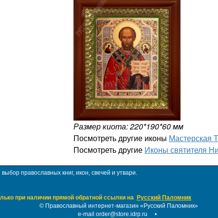
Размер киота: 220*190*60 мм
Посмотреть другие иконы
Мастерская 
Посмотреть другие
Иконы святителя Н
ыбор православных книг, икон, свечей и утвари.
лько при наличии прямой обратной ссылки на
Русский Паломник
©
Православный интернет-магазин «Русский Паломник»
e-mail order@store.idrp.ru
•