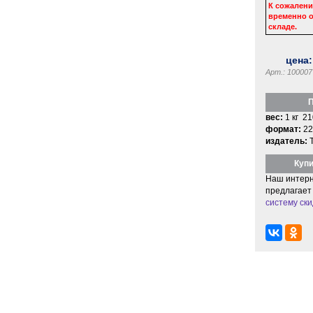
К сожалени
временно о
складе.
цена
Арт.: 100007
П
вес:
1 кг 21
формат:
22
издатель:
Купи
Наш интерн
предлагает
систему ски