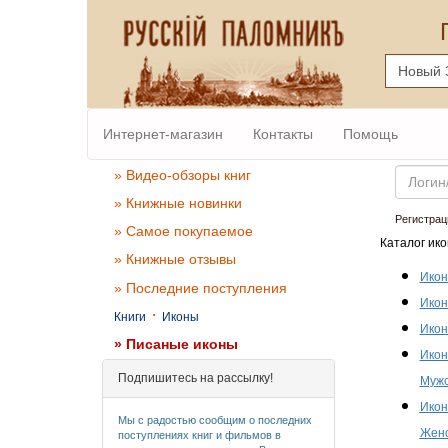
Интернет-магазин
Контакты
Помощь
Email
» Видео-обзоры книг
» Книжные новинки
Регистрац
» Самое покупаемое
Каталог ико
» Книжные отзывы
Икон
» Последние поступления
Икон
·
Книги
Иконы
Икон
» Писаные иконы
Икон
Подпишитесь на рассылку!
Мужс
Икон
Мы с радостью сообщим о последних
Женс
поступлениях книг и фильмов в