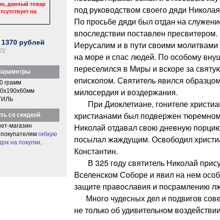
ю, данный товар
под руководством своего дяди Николая
тсутствует на
По просьбе дяди был отдан на служени
впоследствии поставлен пресвитером. 
:
1370
рублей
Иерусалим и в пути своими молитвами
72
на море и спас людей. По особому вн
переселился в Миры и вскоре за святу
араметры
епископом. Святитель явился образцом
0 грамм
милосердия и воздержания.
0x190x60мм
ТИЛЬ
При Диоклетиане, гонителе христиан
христианами был подвержен тюремном
ть со скидкой
Николай отдавал свою дневную порцию
ет-магазин
 покупателям
гибкую
посылал жаждущим. Освободил христи
док на покупки
.
Константин.
В 325 году святитель Николай прису
Вселенском Соборе и явил на нем особ
защите православия и посрамлению лж
Много чудесных дел и подвигов сове
не только об удивительном воздействии 