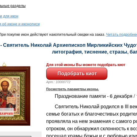
льные разделы
и для икон
и об иконе и иконописи
ри покупке икон действуют накопительный скидки на заказ.
Читать подробне
 - Святитель Николай Архиепископ Мирликийских Чудотв
литография, тиснение, стразы, баге
Для этой иконы Вы можете подобрать киот
Арт.: 10000772
Посмотреть параметры иконы.
Празднование памяти - 6 декабря / 
Святитель Николай родился в III век
семье богатых и благочестивых родите
проявляла на нем знамения с самого р
отроком, он обнаружил склонность к в
посещал храмы божьи и с любовью из