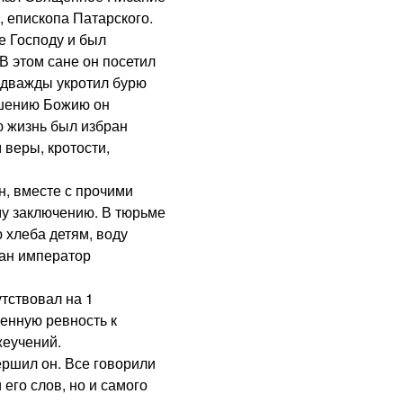
, епископа Патарского.
е Господу и был
В этом сане он посетил
 дважды укротил бурю
ушению Божию он
ю жизнь был избран
 веры, кротости,
, вместе с прочими
у заключению. В тюрьме
 хлеба детям, воду
ан император
тствовал на 1
енную ревность к
еучений.
ршил он. Все говорили
его слов, но и самого