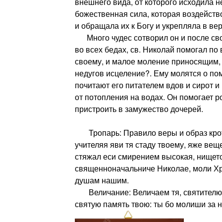
внешнего вида, от которого исходила 
божественная сила, которая воздейств
и обращала их к Богу и укрепляла в вер
Много чудес сотворил он и после сво
во всех бедах, св. Николай помогал п
своему, и малое моление приносящим,
недугов исцеление?. Ему молятся о по
почитают его питателем вдов и сирот 
от потопления на водах. Он помогает р
пристроить в замужество дочерей.
Тропарь: Правило веры и образ кро
учителяя яви тя стаду твоему, яже веще
стяжал еси смирением высокая, нището
священноначальниче Николае, моли Хр
душам нашим.
Величание: Величаем тя, святителю о
святую память твою: ты бо молиши за н