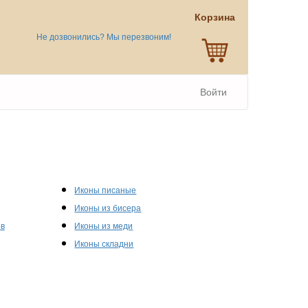
Корзина
Не дозвонились? Мы перезвоним!
Войти
Иконы писаные
Иконы из бисера
ов
Иконы из меди
Иконы складни