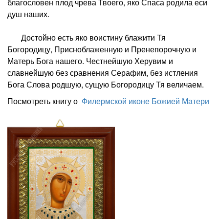
благословен плод чрева Твоего, яко Спаса родила еси
душ наших.
Достойно есть яко воистину блажити Тя
Богородицу, Присноблаженную и Пренепорочную и
Матерь Бога нашего. Честнейшую Херувим и
славнейшую без сравнения Серафим, без истления
Бога Слова родшую, сущую Богородицу Тя величаем.
Посмотреть книгу о
Филермской иконе Божией Матери