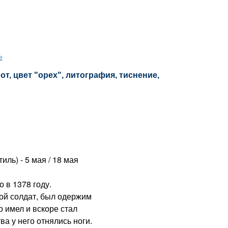
е
т, цвет "орех", литография, тиснение,
ль) - 5 мая / 18 мая
в 1378 году.
ной солдат, был одержим
о имел и вскоре стал
а у него отнялись ноги.