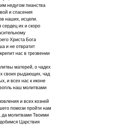
ким недугом пианства
вой и спасения
ов наших, исцели.
сердец их и скоро
пасительному
его Христа Бога
ша и не отвратит
крепит нас в трезвении
итвы матерей, о чадех
ех своих рыдающих, чад
х, и всех нас к иконе
 вопль наш молитвами
овления и всех козней
шего помози пройти нам
, да молитвами Твоими
одобимся Царствия