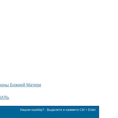
коны Божией Матери
ТИЛЬ
Нашли ошибку? - Выделите и нажмите Ctrl + Enter.