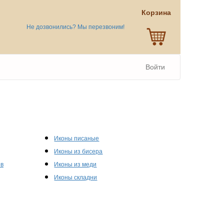
Корзина
Не дозвонились? Мы перезвоним!
Войти
Иконы писаные
Иконы из бисера
ов
Иконы из меди
Иконы складни