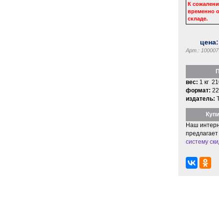
К сожалени
временно о
складе.
цена
Арт.: 100007
П
вес:
1 кг 21
формат:
22
издатель:
Купи
Наш интерн
предлагает
систему ски