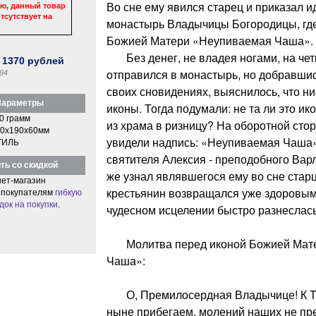
Во сне ему явился старец и приказал и
ю, данный товар
тсутствует на
монастырь Владычицы Богородицы, где
Божией Матери «Неупиваемая Чаша».
Без денег, не владея ногами, на чет
:
1370
рублей
отправился в монастырь, но добравшись
94
своих сновидениях, выяснилось, что ник
араметры
иконы. Тогда подумали: не та ли это ико
0 грамм
из храма в ризницу? На оборотной сто
0x190x60мм
увидели надпись: «Неупиваемая Чаша»,
ТИЛЬ
святителя Алексия - преподобного Варл
ть со скидкой
же узнал являвшегося ему во сне стар
ет-магазин
крестьянин возвращался уже здоровым.
 покупателям
гибкую
док на покупки
.
чудесном исцелении быстро разнеслась
Молитва перед иконой Божией Мате
Чаша»:
О, Премилосердная Владычице! К Т
ныне прибегаем, молений наших не пре