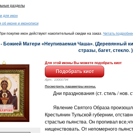
льные разделы
и для икон
и об иконе и иконописи
ри покупке икон действуют накопительный скидки на заказ.
Читать подробне
 - Божией Матери «Неупиваемая Чаша». (Деревянный кио
стразы, багет, стекло. )
Для этой иконы Вы можете подобрать киот
Арт.: 10000794
Посмотреть параметры иконы.
Дни празднования (ст. стиль / нов. сти
Явление Святого Образа произошло 
Крестьянин Тульской губернии, отстав
страстью пьянства. Он пропивал все,чт
нищенствовать. От непомерного пьянств