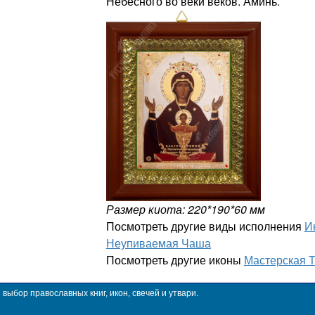
Небесного во веки веков. Аминь.
Размер киота: 220*190*60 мм
Посмотреть другие виды исполнения
И
Неупиваемая Чаша
Посмотреть другие иконы
Мастерская 
ыбор православных книг, икон, свечей и утвари.