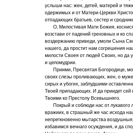
услыши нас: жен, детей, матерей и тяж
одержимых и от Матери-Церкви Христо
отпадающих братьев, сестер и сродник
О, Милостивая Мати Божия, коснися 
возстави от падений греховных и ко с
воздержанию приведи, умоли Сына Сво
нашего, да простит нам согрешения на
милости Своея от людей Своих, но да у
и целомудрии.
Приими, Пресвятая Богородице, мол
своих слезы проливающих, жен, о муж
сирых и убогих, заблудшими оставленны
Твоей припадающих. И да приидет сей
Твоими ко Престолу Всевышняго.
Покрый и соблюди нас от лукавого л
вражиих, в страшный же час исхода на
непреткновенно мытарства воздушныя
избавимся вечнаго осуждения, и да сп