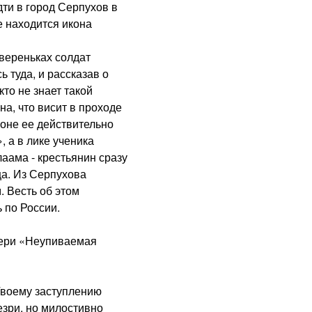
дти в город Серпухов в
 находится икона
вереньках солдат
 туда, и рассказав о
то не знает такой
на, что висит в проходе
роне ее действительно
 а в лике ученика
аама - крестьянин сразу
ца. Из Серпухова
 Весть об этом
 по России.
ри «Неупиваемая
воему заступлению
зри, но милостивно