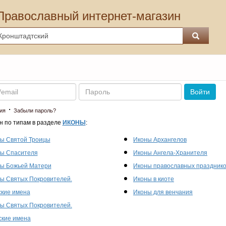
Православный интернет-магазин
Пароль
Войти
·
ия
Забыли пароль?
н по типам в разделе
ИКОНЫ
:
ы Святой Троицы
Иконы Архангелов
ы Спасителя
Иконы Ангела-Хранителя
ы Божьей Матери
Иконы православных праздник
ы Святых Покровителей.
Иконы в киоте
кие имена
Иконы для венчания
ы Святых Покровителей.
кие имена