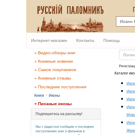
Интернет-магазин
Контакты
Помощь
Email
» Видео-обзоры книг
» Книжные новинки
Регистрац
» Самое покупаемое
Каталог ико
» Книжные отзывы
Икон
» Последние поступления
Икон
·
Книги
Иконы
Икон
» Писаные иконы
Икон
Подпишитесь на рассылку!
Мужс
Икон
Мы с радостью сообщим о последних
Женс
поступлениях книг и фильмов в