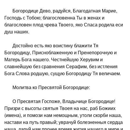
Богородице Дево, радуйся, Благодатная Марие,
Господь с Тобою; благословенна Ты в женах и
благословен плод чрева Твоего, яко Спаса родила еси
душ наших.
Достойно есть яко воистину блажити Тя
Богородицу, Присноблаженную и Пренепорочную и
Матерь Бога нашего. Честнейшую Херувим и
славнейшую без сравнения Серафим, без истления
Бога Слова родшую, сущую Богородицу Тя величаем.
Молитва ко Пресвятой Богородице:
О Пресвятая Госпоже, Владычице Богородице!
Призри с высоты святыя Твоея на нас, раб Божиих
(имена), и помози нам немощным, утоли скорби наша,
настави на путь правый; уврачуй болезненныя сердца
наша, даруй нам прочее время жития нашего в мире и