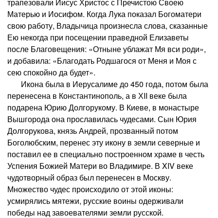
трапезовали Иисус Христос с Пречистою Своею
Матерью и Иосифом. Когда Лука показал Богоматери
свою работу, Владычица произнесла слова, сказанные
Ею некогда при посещении праведной Елизаветы
после Благовещения: «Отныне ублажат Мя вси роди»,
и добавила: «Благодать Родшагося от Меня и Моя с
сею спокойно да будет».
Икона была в Иерусалиме до 450 года, потом была
перенесена в Константинополь, а в ХII веке была
подарена Юрию Долгорукому. В Киеве, в монастыре
Вышгорода она прославилась чудесами. Сын Юрия
Долгорукова, князь Андрей, прозванный потом
Боголюбским, перенес эту икону в земли северные и
поставил ее в специально построенном храме в честь
Успения Божией Матери во Владимире. В XIV веке
чудотворный образ был перенесен в Москву.
Множество чудес происходило от этой иконы:
усмирялись мятежи, русские воины одерживали
победы над завоевателями земли русской.