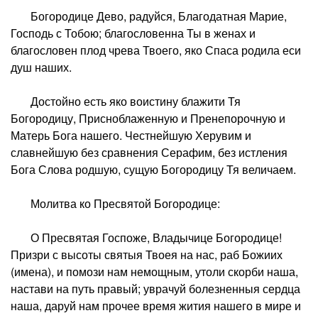
Богородице Дево, радуйся, Благодатная Марие,
Господь с Тобою; благословенна Ты в женах и
благословен плод чрева Твоего, яко Спаса родила еси
душ наших.
Достойно есть яко воистину блажити Тя
Богородицу, Присноблаженную и Пренепорочную и
Матерь Бога нашего. Честнейшую Херувим и
славнейшую без сравнения Серафим, без истления
Бога Слова родшую, сущую Богородицу Тя величаем.
Молитва ко Пресвятой Богородице:
О Пресвятая Госпоже, Владычице Богородице!
Призри с высоты святыя Твоея на нас, раб Божиих
(имена), и помози нам немощным, утоли скорби наша,
настави на путь правый; уврачуй болезненныя сердца
наша, даруй нам прочее время жития нашего в мире и