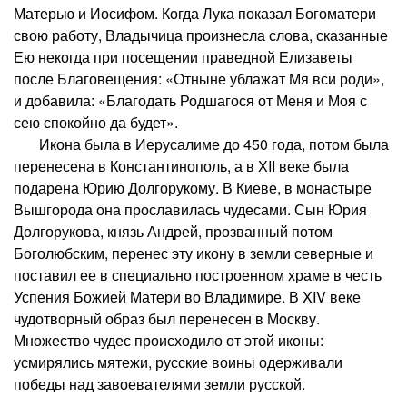
Матерью и Иосифом. Когда Лука показал Богоматери
свою работу, Владычица произнесла слова, сказанные
Ею некогда при посещении праведной Елизаветы
после Благовещения: «Отныне ублажат Мя вси роди»,
и добавила: «Благодать Родшагося от Меня и Моя с
сею спокойно да будет».
Икона была в Иерусалиме до 450 года, потом была
перенесена в Константинополь, а в ХII веке была
подарена Юрию Долгорукому. В Киеве, в монастыре
Вышгорода она прославилась чудесами. Сын Юрия
Долгорукова, князь Андрей, прозванный потом
Боголюбским, перенес эту икону в земли северные и
поставил ее в специально построенном храме в честь
Успения Божией Матери во Владимире. В XIV веке
чудотворный образ был перенесен в Москву.
Множество чудес происходило от этой иконы:
усмирялись мятежи, русские воины одерживали
победы над завоевателями земли русской.