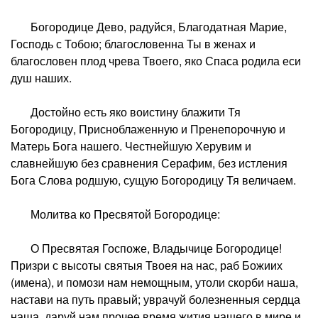
Богородице Дево, радуйся, Благодатная Марие,
Господь с Тобою; благословенна Ты в женах и
благословен плод чрева Твоего, яко Спаса родила еси
душ наших.
Достойно есть яко воистину блажити Тя
Богородицу, Присноблаженную и Пренепорочную и
Матерь Бога нашего. Честнейшую Херувим и
славнейшую без сравнения Серафим, без истления
Бога Слова родшую, сущую Богородицу Тя величаем.
Молитва ко Пресвятой Богородице:
О Пресвятая Госпоже, Владычице Богородице!
Призри с высоты святыя Твоея на нас, раб Божиих
(имена), и помози нам немощным, утоли скорби наша,
настави на путь правый; уврачуй болезненныя сердца
наша, даруй нам прочее время жития нашего в мире и