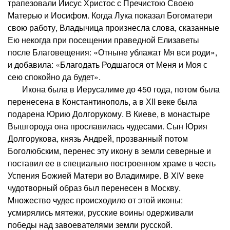
трапезовали Иисус Христос с Пречистою Своею
Матерью и Иосифом. Когда Лука показал Богоматери
свою работу, Владычица произнесла слова, сказанные
Ею некогда при посещении праведной Елизаветы
после Благовещения: «Отныне ублажат Мя вси роди»,
и добавила: «Благодать Родшагося от Меня и Моя с
сею спокойно да будет».
Икона была в Иерусалиме до 450 года, потом была
перенесена в Константинополь, а в ХII веке была
подарена Юрию Долгорукому. В Киеве, в монастыре
Вышгорода она прославилась чудесами. Сын Юрия
Долгорукова, князь Андрей, прозванный потом
Боголюбским, перенес эту икону в земли северные и
поставил ее в специально построенном храме в честь
Успения Божией Матери во Владимире. В XIV веке
чудотворный образ был перенесен в Москву.
Множество чудес происходило от этой иконы:
усмирялись мятежи, русские воины одерживали
победы над завоевателями земли русской.