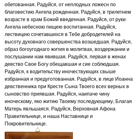
обетованная. Радуйся, от неплодных ложесн по
благовестию Ангела рожденная. Радуйся, в трилетнем
возрасте в храм Божий введенная. Радуйся, от руки
Ангела небесною пищею воспитанная. Радуйся,
лествицею сочетавшихся в Тебе добродетелей на
высоту духовнаго совершенства возшедшая. Радуйся,
образ богоугоднаго жития в молитвах, воздержании и
послушании нам явившая. Радуйся, первая в женах
девство Свое Богу обещавшая и сие соблюдшая.
Радуйся, к водительству иночествующих свыше
избранная и предуготованная. Радуйся, в лице Иоанна
девственника при Кресте Сына Твоего всех верных в
сыновство приявшая. Радуйся, наипаче чину
иноческому, яко житию Твоему последующему, Благая
Матерь явльшаяся. Радуйся, Верховная Афона
Правительнице, и наша Наставнице и
Покровительнице.