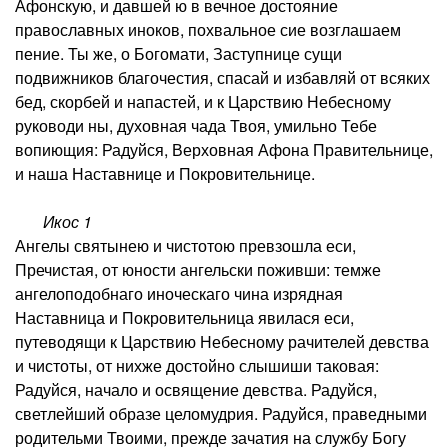
Афонскую, и давшей ю в вечное достояние
православных иноков, похвальное сие возглашаем
пение. Ты же, о Богомати, Заступнице сущи
подвижников благочестия, спасай и избавляй от всяких
бед, скорбей и напастей, и к Царствию Небесному
руководи ны, духовная чада Твоя, умильно Тебе
вопиющия: Радуйся, Верховная Афона Правительнице,
и наша Наставнице и Покровительнице.
Икос 1
Ангелы святынею и чистотою превзошла еси,
Пречистая, от юности ангельски поживши: темже
ангелоподобнаго иноческаго чина изрядная
Наставница и Покровительница явилася еси,
путеводящи к Царствию Небесному рачителей девства
и чистоты, от нихже достойно слышиши таковая:
Радуйся, начало и освящение девства. Радуйся,
светлейший образе целомудрия. Радуйся, праведными
родительми Твоими, прежде зачатия на службу Богу