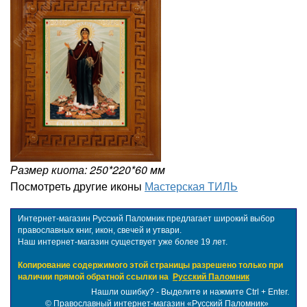
Размер киота: 250*220*60 мм
Посмотреть другие иконы
Мастерская ТИЛЬ
Интернет-магазин Русский Паломник предлагает широкий выбор
православных книг, икон, свечей и утвари.
Наш интернет-магазин существует уже более 19 лет.
Копирование содержимого этой страницы разрешено только при
наличии прямой обратной ссылки на
Русский Паломник
Нашли ошибку? - Выделите и нажмите Ctrl + Enter.
©
Православный интернет-магазин «Русский Паломник»