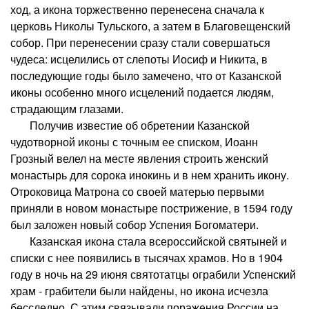
ход, а икона торжественно перенесена сначала к
церковь Николы Тульского, а затем в Благовещенский
собор. При перенесении сразу стали совершаться
чудеса: исцелились от слепоты Иосиф и Никита, в
последующие годы было замечено, что от Казанской
иконы особенно много исцелений подается людям,
страдающим глазами.
Получив известие об обретении Казанской
чудотворной иконы с точным ее списком, Иоанн
Грозный велел на месте явления строить женский
монастырь для сорока инокинь и в нем хранить икону.
Отроковица Матрона со своей матерью первыми
приняли в новом монастыре пострижение, в 1594 году
был заложен новый собор Успения Богоматери.
Казанская икона стала всероссийской святыней и
списки с нее появились в тысячах храмов. Но в 1904
году в ночь на 29 июня святотатцы ограбили Успенский
храм - грабители были найдены, но икона исчезла
бесследно. С этим связывали поражения России на