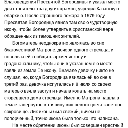
Благовещения Пресвятой Богородицы и указал место
для строительства других храмов, учредил Казанскую
епархию. После страшного пожара в 1579 году
Пресвятая Богородица явила там свою чудотворную
икону, чтобы более утвердить в христианской вере
обращенных из тамошних жителей.
Богоматерь неоднократно являлась во сне
благочестивой Матроне, дочери одного стрельца, и
повелела ей сообщить архиепископу и
градоначальнику, чтобы они в указанном ею месте
взяли из земли Ее икону. Вначале девочку никто не
слушал, но, когда Богородица явилась ей во сне в
третий раз, девочка испугалась и 8 июля со своею
матерью взяла заступ и начала копать на месте
сгоревшего дома стрельца. Именно Матрона нашла в
земле завернутое в тряпицу вишневого цвета заветное
сокровище. Лик иконы был свежий, ничем не
попорченный, точно икона была только что написана.
На месте обретении иконы был совершен крестный