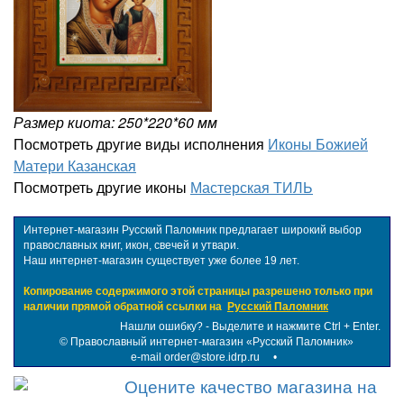
Размер киота: 250*220*60 мм
Посмотреть другие виды исполнения
Иконы Божией
Матери Казанская
Посмотреть другие иконы
Мастерская ТИЛЬ
Интернет-магазин Русский Паломник предлагает широкий выбор
православных книг, икон, свечей и утвари.
Наш интернет-магазин существует уже более 19 лет.
Копирование содержимого этой страницы разрешено только при
наличии прямой обратной ссылки на
Русский Паломник
Нашли ошибку? - Выделите и нажмите Ctrl + Enter.
©
Православный интернет-магазин «Русский Паломник»
e-mail order@store.idrp.ru
•