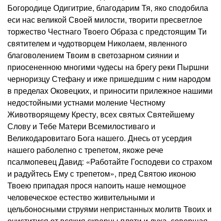
Богородице Одигитрие, благодарим Тя, яко сподобила
еси нас великой Своей милости, творити пресветлое
торжество Честнаго Твоего Образа с предстоящим Ти
святителем и чудотворцем Николаем, явленного
благоволением Твоим в светозарном сиянии и
приосененною многими чудесы на брегу реки Пыршни
черноризцу Стефану и иже пришедшим с ним народом
в пределах Оковецких, и приносити прилежное нашими
недостойными устнами моление Честному
Животворящему Кресту, всех святых Святейшему
Слову и Тебе Матери Всемилостиваго и
Великодаровитаго Бога нашего. Днесь от усердия
нашего раболепно с трепетом, якоже рече
псалмопевец Давид: «Работайте Господеви со страхом
и радуйтесь Ему с трепетом», пред Святою иконою
Твоею припадая прося напоить наше немощное
человеческое естество живительными и
цельбоносными струями непристанных молитв Твоих и
очиститися от всякия скверны плоти и духа, совершая