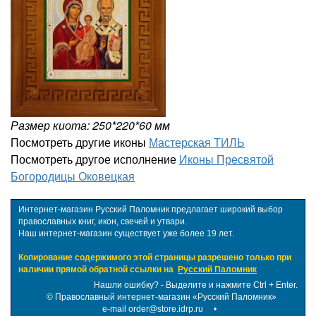
Размер киота: 250*220*60 мм
Посмотреть другие иконы
Мастерская ТИЛЬ
Посмотреть другое исполнение
Иконы Пресвятой
Богородицы Оковецкая
Интернет-магазин Русский Паломник предлагает широкий выбор
православных книг, икон, свечей и утвари.
Наш интернет-магазин существует уже более 19 лет.
Копирование содержимого этой страницы разрешено только при
наличии прямой обратной ссылки на
Русский Паломник
Нашли ошибку? - Выделите и нажмите Ctrl + Enter.
©
Православный интернет-магазин «Русский Паломник»
e-mail order@store.idrp.ru
•