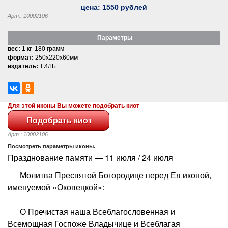
цена:
1550
рублей
Арт.: 10002106
Параметры
вес:
1 кг 180 грамм
формат:
250x220x60мм
издатель:
ТИЛЬ
Для этой иконы Вы можете подобрать киот
Арт.: 10002106
Посмотреть параметры иконы.
Празднование памяти — 11 июля / 24 июля
Молитва Пресвятой Богородице перед Ея иконой,
именуемой «Оковецкой»:
О Пречистая наша Всеблагословенная и
Всемощная Госпоже Владычице и Всеблагая