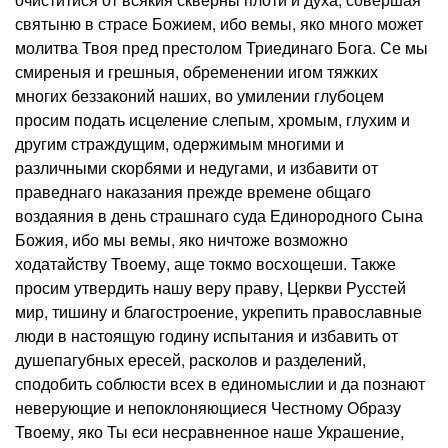
святыню в страсе Божием, ибо вемы, яко много может
молитва Твоя пред престолом Триединаго Бога. Се мы
смиреныя и грешныя, обременении игом тяжких
многих беззаконий наших, во умилении глубоцем
просим подать исцеление слепым, хромым, глухим и
другим страждущим, одержимым многими и
различными скорбями и недугами, и избавити от
праведнаго наказания прежде времене общаго
воздаяния в день страшнаго суда Единородного Сына
Божия, ибо мы вемы, яко ничтоже возможно
ходатайству Твоему, аще токмо восхощеши. Также
просим утвердить нашу веру праву, Церкви Русстей
мир, тишину и благостроение, укрепить православные
люди в настоящую годину испытания и избавить от
душепагубных ересей, расколов и разделений,
сподобить соблюсти всех в единомыслии и да познают
неверующие и непоклоняющиеся Честному Образу
Твоему, яко Ты еси несравненное наше Украшение,