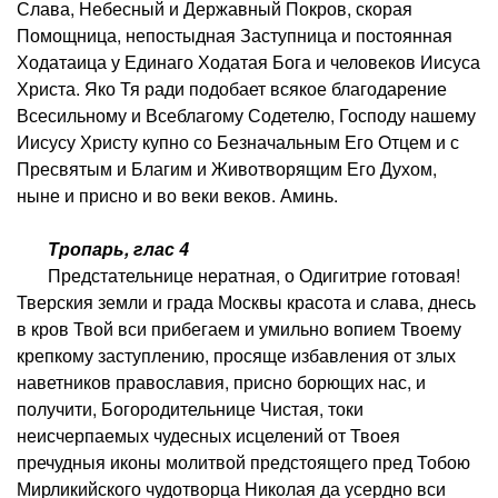
Слава, Небесный и Державный Покров, скорая
Помощница, непостыдная Заступница и постоянная
Ходатаица у Единаго Ходатая Бога и человеков Иисуса
Христа. Яко Тя ради подобает всякое благодарение
Всесильному и Всеблагому Содетелю, Господу нашему
Иисусу Христу купно со Безначальным Его Отцем и с
Пресвятым и Благим и Животворящим Его Духом,
ныне и присно и во веки веков. Аминь.
Тропарь, глас 4
Предстательнице нератная, о Одигитрие готовая!
Тверския земли и града Москвы красота и слава, днесь
в кров Твой вси прибегаем и умильно вопием Твоему
крепкому заступлению, просяще избавления от злых
наветников православия, присно борющих нас, и
получити, Богородительнице Чистая, токи
неисчерпаемых чудесных исцелений от Твоея
пречудныя иконы молитвой предстоящего пред Тобою
Мирликийского чудотворца Николая да усердно вси