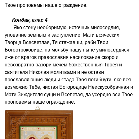
Твое проповемы наше ограждение.
Кондак, глас 4
Яко стену необоримую, источник милосердия,
упование земным и заступление, Мати всяческих
Творца Всесветлая, Тя стяжавши, раби Твои
Богоотроковице, на мольбу нашу ныне умилосердися
иже от врагов православия насилование скоро и
невозвратно разори мечем божественныя Твоея и
святителя Николая молитвами и не остави
прославляющия люди и стада Твоя погибнути, яко вся
возможно Тебе, чистая Богородице Неискусобрачная и
Мати Зиждителя сущи и Всепетая, да усердно вси Твое
проповемы наше ограждение.