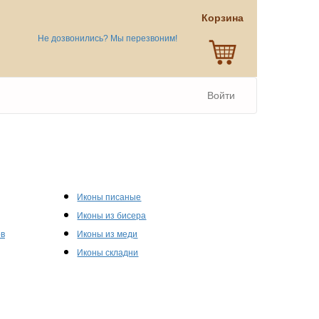
Корзина
Не дозвонились? Мы перезвоним!
Войти
Иконы писаные
Иконы из бисера
ов
Иконы из меди
Иконы складни