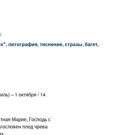
е
", литография, тиснение, стразы, багет,
ль) – 1 октября / 14
ная Марие, Господь с
агословен плод чрева
х.