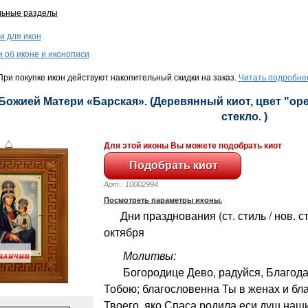
льные разделы
и для икон
и об иконе и иконописи
ри покупке икон действуют накопительный скидки на заказ.
Читать подробне
 Божией Матери «Барская». (Деревянный киот, цвет "орех
стекло. )
Для этой иконы Вы можете подобрать киот
Арт.: 10002994
Посмотреть параметры иконы.
Дни празднования (ст. стиль / нов. сти
октября
Молитвы:
Богородице Дево, радуйся, Благодат
Тобою; благословенна Ты в женах и бл
Твоего, яко Спаса родила еси душ наши