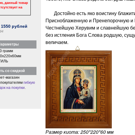
ю, данный товар
тсутствует на
Достойно есть яко воистину блажити
Присноблаженную и Пренепорочную и 
:
1550
рублей
Честнейшую Херувим и славнейшую бе
94
без истления Бога Слова родшую, сущ
величаем.
араметры
0 грамм
0x220x60мм
ТИЛЬ
ть со скидкой
ет-магазин
 покупателям
гибкую
док на покупки
.
Размер киота: 250*220*60 мм