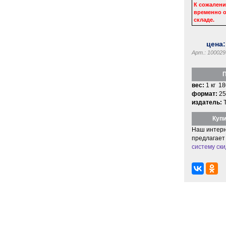
К сожалени
временно о
складе.
цена
Арт.: 100029
П
вес:
1 кг 18
формат:
25
издатель:
Купи
Наш интерн
предлагает
систему ски