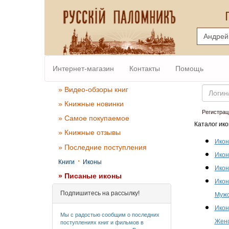
Интернет-магазин
Контакты
Помощь
Email
» Видео-обзоры книг
» Книжные новинки
Регистрац
» Самое покупаемое
Каталог ико
» Книжные отзывы
Икон
» Последние поступления
Икон
·
Книги
Иконы
Икон
» Писаные иконы
Икон
Подпишитесь на рассылку!
Мужс
Икон
Мы с радостью сообщим о последних
Женс
поступлениях книг и фильмов в