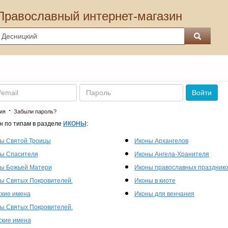
Православный интернет-магазин
Пароль
Войти
·
ия
Забыли пароль?
н по типам в разделе
ИКОНЫ
:
ы Святой Троицы
Иконы Архангелов
ы Спасителя
Иконы Ангела-Хранителя
ы Божьей Матери
Иконы православных праздник
ы Святых Покровителей.
Иконы в киоте
кие имена
Иконы для венчания
ы Святых Покровителей.
кие имена